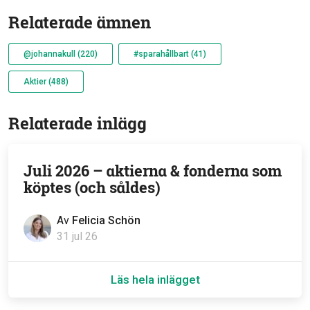
Relaterade ämnen
@johannakull (220)
#sparahållbart (41)
Aktier (488)
Relaterade inlägg
Juli 2026 – aktierna & fonderna som
köptes (och såldes)
Av
Felicia Schön
31 jul 26
Läs hela inlägget