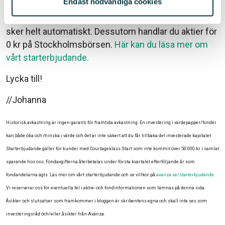
Endast nödvändiga cookies
ännu inte kommit över 50 000 kr i samlat sparande
hos oss får tillbaka alla avgifter – på alla fonder. Det
sker helt automatiskt. Dessutom handlar du aktier för
0 kr på Stockholmsbörsen.
Här kan du läsa mer om
vårt starterbjudande.
Lycka till!
//Johanna
Historisk avkastning är ingen garanti för framtida avkastning. En investering i värdepapper/fonder
kan både öka och minska i värde och det är inte säkert att du får tillbaka det investerade kapitalet.
Starterbjudande gäller för kunder med Courtageklass Start som inte kommit över 50 000 kr i samlat
sparande hos oss. Fondavgifterna återbetalas under första kvartalet efterföljande år som
fondandelarna ägts. Läs mer om vårt starterbjudande och se villkor på
avanza.se/starterbjudande.
Vi reserverar oss för eventuella fel i aktie- och fondinformationen som lämnas på denna sida.
Åsikter och slutsatser som framkommer i bloggen är skribentens egna och skall inte ses som
investeringsråd och/eller åsikter från Avanza.