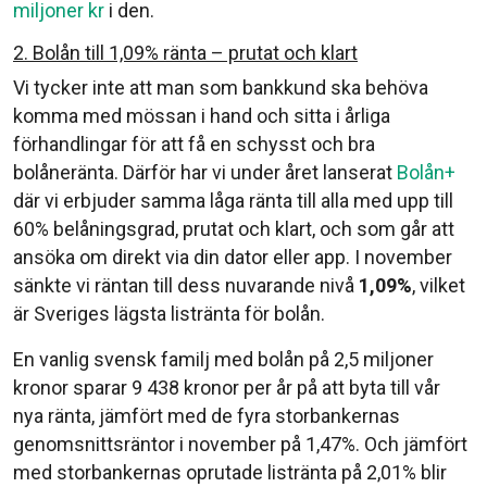
miljoner kr
i den.
2. Bolån till 1,09% ränta – prutat och klart
Vi tycker inte att man som bankkund ska behöva
komma med mössan i hand och sitta i årliga
förhandlingar för att få en schysst och bra
bolåneränta. Därför har vi under året lanserat
Bolån+
där vi erbjuder samma låga ränta till alla med upp till
60% belåningsgrad, prutat och klart, och som går att
ansöka om direkt via din dator eller app. I november
sänkte vi räntan till dess nuvarande nivå
1,09%
, vilket
är Sveriges lägsta listränta för bolån.
En vanlig svensk familj med bolån på 2,5 miljoner
kronor sparar 9 438 kronor per år på att byta till vår
nya ränta, jämfört med de fyra storbankernas
genomsnittsräntor i november på 1,47%. Och jämfört
med storbankernas oprutade listränta på 2,01% blir