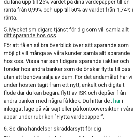
du låna upp till 25% värdet på dina värdepapper till en
ränta från 0,99% och upp till 50% av värdet från 1,74% i
ränta.
5. Mycket smidigare tjänst för dig som vill samla allt
ditt sparande hos oss
För att få en så bra överblick över sitt sparande som
möjligt vill många av våra kunder samla allt sparande
hos oss. Vissa har sen tidigare sparande i aktier och
fonder hos andra banker som de önskar flytta till oss
utan att behöva sälja av dem. För det ändamålet har vi
under hösten tagit fram ett nytt, enkelt och digitalt
flöde där du kan begära flytt av ISK och depåer från
andra banker med några få klick. Du hittar det
här
i
inloggat läge på vår sajt eller på kontoöversikten i våra
appar under rubriken ”Flytta värdepapper”.
6. Se dina händelser skräddarsytt för dig