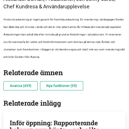
Chef Kundresa & Användarupplevelse
Historisk avkastning är ingen garanti för framtida avkastning. En investering i värdepapper/fonder
kan både öka och minska i värde och det är inte säkert att du får tillbaka det investerade kapitalet.
Avkastningen kan också öka eller minska på grund av förändringar i valutakursen. Vi reserverar
oss för eventuella fel i aktie- och fondinformationen som lämnas på denna sida. Åsikter och
slutsatser som framkommer i bloggen är skribentens egna och skall inte ses som investeringsråd
och/eller åsikter från Avanza.
Relaterade ämnen
Avanza (459)
Nya funktioner (59)
Relaterade inlägg
Inför öppning: Rapporterande