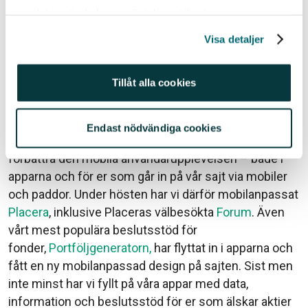
mycket du i genomsnitt betalar i avgift, vilken risk du
samlat in när du har använt deras tjänster.
har, vilken rating dina fonder har, vilka underliggande
Visa detaljer
länder, branscher och aktier dina fonder är mest
exponerade mot, vilket klimatavtryck dina fonder har
och mycket annat.
Tillåt alla cookies
10. Mobilanpassning av våra populäraste tjänster
Endast nödvändiga cookies
Ett annat viktigt fokusområde på Avanza just nu är att
förbättra den mobila användarupplevelsen – både i
apparna och för er som går in på vår sajt via mobiler
och paddor. Under hösten har vi därför mobilanpassat
Placera
, inklusive Placeras välbesökta
Forum
. Även
vårt mest populära beslutsstöd för
fonder,
Portföljgeneratorn,
har flyttat in i apparna och
fått en ny mobilanpassad design på sajten. Sist men
inte minst har vi fyllt på våra appar med data,
information och beslutsstöd för er som älskar aktier