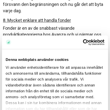
försvann den begränsningen och nu går det att byta
varje dag.
8. Mycket enklare att handla fonder
Fonder är en av de snabbast växande
produktkategorierna hos Avanza och vi närmar oss
en halv miljon fondsparande kunder! Därför tyckte vi
det var hög tid att ge vår fondorderläggning lite kärlek
och göra era fondköp betydligt enklare. Skillnaden på
Denna webbplats använder cookies
den gamla och nya orderläggnigen ser ni nedan:
Vi använder enhetsidentifierare för att anpassa innehållet
9. Bättre överblick över ditt fondsparande än nånsin
och annonserna till användarna, tillhandahålla funktioner
för sociala medier och analysera vår trafik. Vi
Med fler och fler kunder som sparar i fonder ville vi
vidarebefordrar även sådana identifierare och annan
också ge er än bättre överblick över fondsparandet.
information från din enhet till de sociala medier och
För några veckor sedan såg därför ”Min
annons- och analysföretag som vi samarbetar med.
fondportföljanalys” dagens ljus. Där får du en
Dessa kan i sin tur kombinera informationen med annan
överblick över hela ditt fondsparande och kan se hur
information som du har tillhandahållit eller som de har