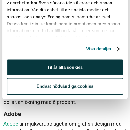
vidarebefordrar även sådana identifierare och annan
Omsättningen steg med 10,8 procent till 930 miljoner
information från din enhet till de sociala medier och
dollar medan vinsten sjönk med 49 procent och
annons- och analysföretag som vi samarbetar med.
uppgick till 111 miljoner dollar.
Dessa kan i sin tur kombinera informationen med annan
information som du har tillhandahållit eller som de har
Abiomed
samlat in när du har använt deras tjänster.
Abiomeds
produktportfölj består bland annat av
Visa detaljer
världens minsta hjärtpump. En behandling kan
förkorta tiden på sjukhus och skapar möjligheten för
patienterna att behålla sitt hjärta utan assistens av
Tillåt alla cookies
exempelvis en pacemaker.
Endast nödvändiga cookies
Bolagets intäkter var 270 miljoner dollar, en tillväxt
med 13 procent. Vinsten steg till drygt 60 miljoner
dollar, en ökning med 6 procent.
Adobe
Adobe
är mjukvarubolaget inom grafisk design med