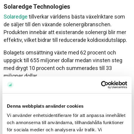
Solaredge Technologies
Solaredge
tillverkar världens bästa växelriktare som
de säljer till den växande solenergibranschen.
Produkten innebär att existerande solenergi blir mer
effektiv, vilket bidrar till reducerade koldioxidutsläpp.
Bolagets omsättning växte med 62 procent och
uppgick till 655 miljoner dollar medan vinsten steg
med drygt 10 procent och summerades till 33
miljoner dollar.
Take-Two Interactive
Amerikanska dataspelsbolaget med ikoniska
rättigheter som Grand Theft Auto och NBA 2K.
Take-
Denna webbplats använder cookies
Two Interactive
budade i början av året 12,7 miljarder
Vi använder enhetsidentifierare för att anpassa innehållet
dollar för mobilspelsjätten Zynga för att bredda
och annonserna till användarna, tillhandahålla funktioner
intäktsbasen.
för sociala medier och analysera vår trafik. Vi