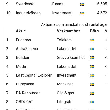
9
Swedbank
Finans
5 595
10
Industrivärden
Investment
4 672
Aktierna som minskat mest i antal ägare p
Aktie
Verksamhet
Börs
Mi
1
Ericsson
Telekom
-6
2
AstraZeneca
Läkemedel
-3
3
Boliden
Gruvverksamhet
-3
4
Meda
Läkemedel
-2
5
East Capital Explorer
Investment
-1
6
Husqvarna
Maskiner
-1
7
PA Resources
Olja & gas
8
OBDUCAT
Litografi