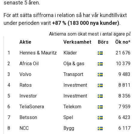
senaste 5 åren.
För att sätta siffrorna i relation så har vår kundtillväxt
under perioden varit
+87 % (183 000 nya kunder)
.
Aktierna som ökat mest i antal ägare på 5
Aktie
Verksamhet
Börs
Ök no*
1
Hennes & Mauritz
Kläder
21 676
2
Africa Oil
Olja & gas
10 379
3
Volvo
Transport
9 483
4
Ratos
Investment
8 811
5
Investor
Investment
8 356
6
TeliaSonera
Telekom
7 959
7
Betsson
Spel
6 423
8
NCC
Bygg
6 117