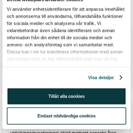
Vi använder enhetsidentifierare för att anpassa innehållet
Relaterade inlägg
och annonserna till användarna, tillhandahålla funktioner
för sociala medier och analysera vår trafik. Vi
vidarebefordrar även sådana identifierare och annan
Juli 2026 – aktierna & fonderna som
information från din enhet till de sociala medier och
köptes (och såldes)
annons- och analysföretag som vi samarbetar med.
Dessa kan i sin tur kombinera informationen med annan
Av
Felicia Schön
information som du har tillhandahållit eller som de har
31 jul 26
samlat in när du har använt deras tjänster.
Visa detaljer
Läs hela inlägget
Tillåt alla cookies
Så kan du leva på aktieutdelningar
Endast nödvändiga cookies
Att kunna leva på passiva inkomster är något många
drömmer om. Kanske är det därför intresset för