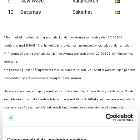
9
New Wave
Varumärken
10
Securitas
Säkerhet
* Nominell ökning/minskning av antalet kunder hos Avanza som ägde aktien 2015-03-05 i
jämförelse med 2010-03-15. Vi har exkluderat aktier som noterades/avnoterades under perioden.
** Procentuell ökning av antalet kunder hos Avanza som ägde aktien 2015-03-05 i jämförelse med
2010-03-15.
*** Utveckling under 5 år uppdaterad med slutkurs per 2015-03-25. För att se avkastningen på andra
tidsperioder, tryck på respektive värdepapper. Källa: Avanza
Historisk avkastning är ingen garanti för framtida avkastning. En investering i värdepapper/fonder
kan både öka och minska i värde och det är inte säkert att du får tillbaka det investerade kapitalet. Vi
reserverar oss för eventuella fel i aktie- och fondinformationen som lämnas på denna sida.
Relaterade ämnen
Aktier (488)
Listor (195)
Denna webbplats använder cookies