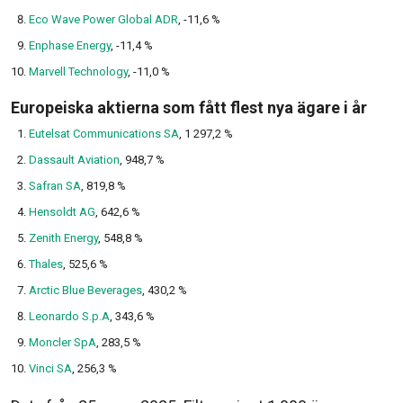
Eco Wave Power Global ADR
, -11,6 %
Enphase Energy
, -11,4 %
Marvell Technology
, -11,0 %
Europeiska aktierna som fått flest nya ägare i år
Eutelsat Communications SA
, 1 297,2 %
Dassault Aviation
, 948,7 %
Safran SA
, 819,8 %
Hensoldt AG
, 642,6 %
Zenith Energy
, 548,8 %
Thales
, 525,6 %
Arctic Blue Beverages
, 430,2 %
Leonardo S.p.A
, 343,6 %
Moncler SpA
, 283,5 %
Vinci SA
, 256,3 %