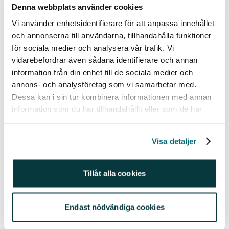
bolagens utveckling.
Denna webbplats använder cookies
Vi använder enhetsidentifierare för att anpassa innehållet
Ta det lugnt där ute i orderdjupen!
och annonserna till användarna, tillhandahålla funktioner
/Philip
för sociala medier och analysera vår trafik. Vi
vidarebefordrar även sådana identifierare och annan
Historisk avkastning är ingen garanti för framtida
information från din enhet till de sociala medier och
avkastning. En investering i värdepapper/fonder kan
annons- och analysföretag som vi samarbetar med.
både öka och minska i värde och det är inte säkert att
Dessa kan i sin tur kombinera informationen med annan
du får tillbaka det investerade kapitalet. Avkastningen
information som du har tillhandahållit eller som de har
samlat in när du har använt deras tjänster.
kan också öka eller minska på grund av förändringar i
valutakursen. Vi reserverar oss för eventuella fel i
Visa detaljer
aktie- och fondinformationen som lämnas på denna
sida. Åsikter och slutsatser som framkommer i
Tillåt alla cookies
bloggen är skribentens egna och skall inte ses som
investeringsråd och/eller åsikter från Avanza.
Endast nödvändiga cookies
Relaterade ämnen