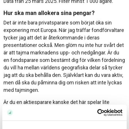
Data från 25 mars 2025. Filter minst 1 000 ägare.
Hur ska man allokera sina pengar?
Det är inte bara privatsparare som börjat öka sin
exponering mot Europa. När jag träffar fondförvaltare
tycker jag att det är återkommande i deras
presentationer också. Men glöm nu inte hur svårt det
är att tajma marknadens upp- och nedgångar. Är du
en fondsparare som bestämt dig för vilken fördelning
du vill ha mellan världens geografiska delar så tycker
jag att du ska behålla den. Självklart kan du vara aktiv,
men då ska du påminna dig om risken att inte lyckas
med tajmingen.
Är du en aktiesparare kanske det här spelar lite
mindre roll. Självklart påverkar omvärldens rörelser
enskilda aktier, men är du en långsiktig stock picker
borde du framförallt ägna din tid åt att fundera på