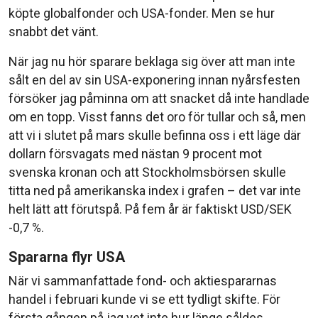
köpte globalfonder och USA-fonder. Men se hur
snabbt det vänt.
När jag nu hör sparare beklaga sig över att man inte
sålt en del av sin USA-exponering innan nyårsfesten
försöker jag påminna om att snacket då inte handlade
om en topp. Visst fanns det oro för tullar och så, men
att vi i slutet på mars skulle befinna oss i ett läge där
dollarn försvagats med nästan 9 procent mot
svenska kronan och att Stockholmsbörsen skulle
titta ned på amerikanska index i grafen – det var inte
helt lätt att förutspå. På fem år är faktiskt USD/SEK
-0,7 %.
Spararna flyr USA
När vi sammanfattade fond- och aktiespararnas
handel i februari kunde vi se ett tydligt skifte. För
första gången på jag vet inte hur länge såldes