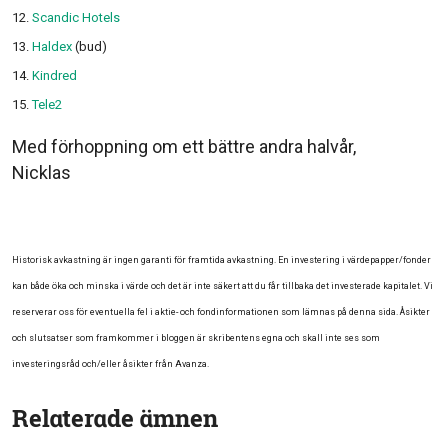
Scandic Hotels
Haldex
(bud)
Kindred
Tele2
Med förhoppning om ett bättre andra halvår,
Nicklas
Historisk avkastning är ingen garanti för framtida avkastning. En investering i värdepapper/fonder
kan både öka och minska i värde och det är inte säkert att du får tillbaka det investerade kapitalet. Vi
reserverar oss för eventuella fel i aktie- och fondinformationen som lämnas på denna sida. Åsikter
och slutsatser som framkommer i bloggen är skribentens egna och skall inte ses som
investeringsråd och/eller åsikter från Avanza.
Relaterade ämnen