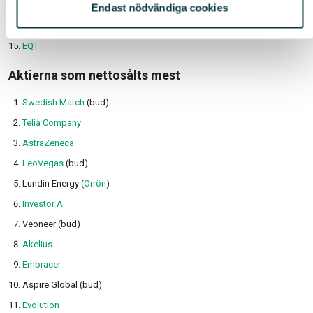
Ericsson B
Endast nödvändiga cookies
Electrolux B
EQT
Aktierna som nettosålts mest
Swedish Match
(bud)
Telia Company
AstraZeneca
LeoVegas
(bud)
Lundin Energy (
Orrön
)
Investor A
Veoneer (bud)
Akelius
Embracer
Aspire Global (bud)
Evolution