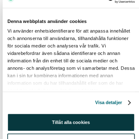
intressant att se var vi i störst utsträckning lägger
flest slantar.
Aktierna som nettoköpts mest
Denna webbplats använder cookies
Vi använder enhetsidentifierare för att anpassa innehållet
SBB B
och annonserna till användarna, tillhandahålla funktioner
Investor B
för sociala medier och analysera vår trafik. Vi
Volvo B
vidarebefordrar även sådana identifierare och annan
information från din enhet till de sociala medier och
Swedbank A
annons- och analysföretag som vi samarbetar med. Dessa
SSAB B
kan i sin tur kombinera informationen med annan
Tesla
information som du har tillhandahållit eller som de har
H&M
samlat in när du har använt deras tjänster.
Avanza
Visa detaljer
Sinch
NIBE
Tillåt alla cookies
SBB D
Alibaba