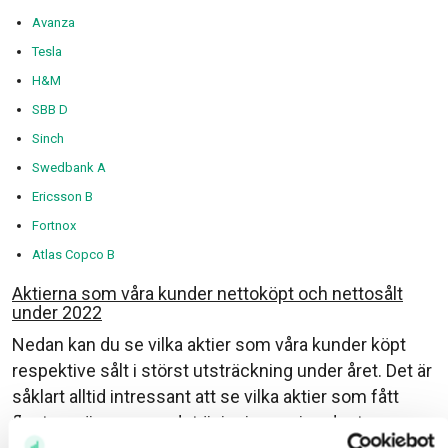
Avanza
Tesla
H&M
SBB D
Sinch
Swedbank A
Ericsson B
Fortnox
Atlas Copco B
Aktierna som våra kunder nettoköpt och nettosålt
under 2022
Nedan kan du se vilka aktier som våra kunder köpt
respektive sålt i störst utsträckning under året. Det är
såklart alltid intressant att se vilka aktier som fått
flest nya ägare men det är i min mening desto mer