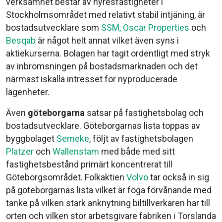
verksamhet består av hyresfastigheter i
Stockholmsområdet med relativt stabil intjäning, är
bostadsutvecklare som
SSM,
Oscar Properties
och
Besqab
är något helt annat vilket även syns i
aktiekurserna. Bolagen har tagit ordentligt med stryk
av inbromsningen på bostadsmarknaden och det
närmast iskalla intresset för nyproducerade
lägenheter.
Även
göteborgarna
satsar på fastighetsbolag och
bostadsutvecklare. Göteborgarnas lista toppas av
byggbolaget
Serneke
, följt av fastighetsbolagen
Platzer
och
Wallenstam
med både med sitt
fastighetsbestånd primärt koncentrerat till
Göteborgsområdet. Folkaktien
Volvo
tar också in sig
på göteborgarnas lista vilket är föga förvånande med
tanke på vilken stark anknytning biltillverkaren har till
orten och vilken stor arbetsgivare fabriken i Torslanda