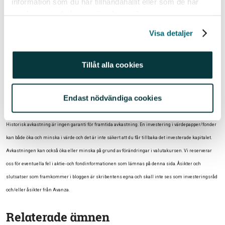
att följa och även arbetet kan bli roligare om man inte
information som du har tillhandahållit eller som de har
samlat in när du har använt deras tjänster.
bara är arbetstagare utan även delägare i bolaget.
Dock så får man ju redan sin lön av bolaget att då
Visa detaljer
lägga hela ens sparpott i bolagets öde blir riskfyllt.
Märk väl, jag gillar tanken på att äga aktier i bolag där
Tillåt alla cookies
jag jobbar, men det är viktigt att man inte blir
hemmablind. Lagom är bäst.
Endast nödvändiga cookies
//Johanna
Historisk avkastning är ingen garanti för framtida avkastning. En investering i värdepapper/fonder
kan både öka och minska i värde och det är inte säkert att du får tillbaka det investerade kapitalet.
Avkastningen kan också öka eller minska på grund av förändringar i valutakursen. Vi reserverar
oss för eventuella fel i aktie- och fondinformationen som lämnas på denna sida. Åsikter och
slutsatser som framkommer i bloggen är skribentens egna och skall inte ses som investeringsråd
och/eller åsikter från Avanza.
Relaterade ämnen