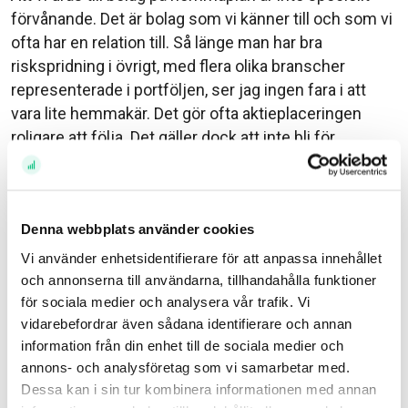
förvånande. Det är bolag som vi känner till och som vi
ofta har en relation till. Så länge man har bra
riskspridning i övrigt, med flera olika branscher
representerade i portföljen, ser jag ingen fara i att
vara lite hemmakär. Det gör ofta aktieplaceringen
roligare att följa. Det gäller dock att inte bli för
exponerad mot en enskild sektor och vad gäller
framför allt bostadsutvecklare, kan det finnas
anledning att tänka ett varv extra. Äger du din bostad
Denna webbplats använder cookies
är du redan exponerad mot hemortens
bostadsmarknad. Det är oftast din absolut största
Vi använder enhetsidentifierare för att anpassa innehållet
investering. Att då gå in med ytterligare investeringar
och annonserna till användarna, tillhandahålla funktioner
via aktiemarknaden blir snabbt alldeles för riskfyllt.
för sociala medier och analysera vår trafik. Vi
vidarebefordrar även sådana identifierare och annan
Liknande resonemang går att föra på den som äger
information från din enhet till de sociala medier och
aktier i bolaget man arbetar på. Även det är förståeligt
annons- och analysföretag som vi samarbetar med.
och i många fall bra. Det gör aktiesparandet roligare
Dessa kan i sin tur kombinera informationen med annan