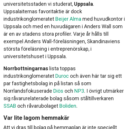
universitetsstaden vi studerat,
Uppsala
.
Uppsalaiternas favoritaktie är dock
industrikonglomeratet
Beijer Alma
med huvudkontor i
Uppsala och med en huvudägaren i Anders Wall som
är en av stadens stora profiler. Varje år hålls till
exempel Anders Wall-föreläsningen, Skandinaviens
största föreläsning i entreprenörskap, i
universitetshuset i Uppsala.
Norrbottningarnas
lista toppas
industrikonglomeratet
Duroc
och även här tar sig ett
par fastighetsbolag in på listan så som
Norrlandsfokuserade
Diös
och
NP3
. I övrigt utmärker
sig råvarurelaterade bolag såsom ståltillverkaren
SSAB
och råvarubolaget
Boliden
.
Var lite lagom hemmakär
Att vi dras till bolag på hemmaplan är inte speciellt