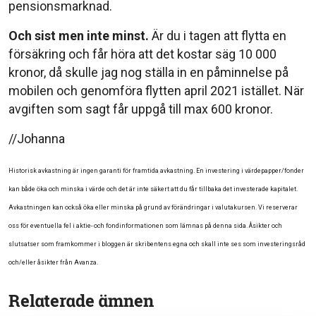
pensionsmarknad.
Och sist men inte minst.
Är du i tagen att flytta en
försäkring och får höra att det kostar säg 10 000
kronor, då skulle jag nog ställa in en påminnelse på
mobilen och genomföra flytten april 2021 istället. När
avgiften som sagt får uppgå till max 600 kronor.
//Johanna
Historisk avkastning är ingen garanti för framtida avkastning. En investering i värdepapper/fonder
kan både öka och minska i värde och det är inte säkert att du får tillbaka det investerade kapitalet.
Avkastningen kan också öka eller minska på grund av förändringar i valutakursen. Vi reserverar
oss för eventuella fel i aktie- och fondinformationen som lämnas på denna sida. Åsikter och
slutsatser som framkommer i bloggen är skribentens egna och skall inte ses som investeringsråd
och/eller åsikter från Avanza.
Relaterade ämnen