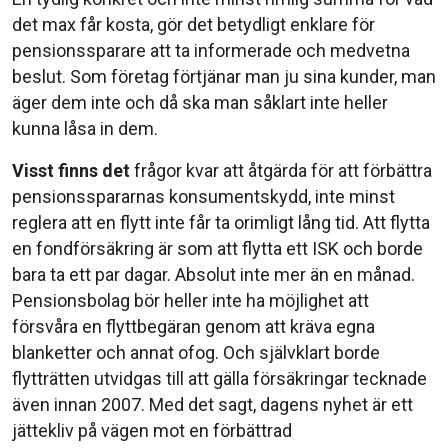
det max får kosta, gör det betydligt enklare för
pensionssparare att ta informerade och medvetna
beslut. Som företag förtjänar man ju sina kunder, man
äger dem inte och då ska man såklart inte heller
kunna låsa in dem.
Visst finns det
frågor kvar att åtgärda för att förbättra
pensionsspararnas konsumentskydd, inte minst
reglera att en flytt inte får ta orimligt lång tid. Att flytta
en fondförsäkring är som att flytta ett ISK och borde
bara ta ett par dagar. Absolut inte mer än en månad.
Pensionsbolag bör heller inte ha möjlighet att
försvåra en flyttbegäran genom att kräva egna
blanketter och annat ofog. Och självklart borde
flytträtten utvidgas till att gälla försäkringar tecknade
även innan 2007. Med det sagt, dagens nyhet är ett
jättekliv på vägen mot en förbättrad