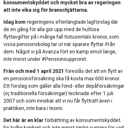
konsumentskyddet och mycket bra av regeringen
att inte vika sig för branschjättarna.
Idag kom
regeringens efterlängtade lagförslag där
de en gång för alla gör upp med de hutlösa
flyttavgifter på i många fall tiotusentals kronor, som
vissa pensionsbolag tar ut när sparare flyttar ifrån
dem. Något vi på Avanza fört en kamp emot länge,
inte minst under #Pensionsupproret.
Från och med 1 april 2021
föreslås det att en flytt av
en pensionsförsäkring ska få kosta max 600 kronor.
Ett förslag som gäller alla fond- eller depåförsäkringar
(ej traditionella försäkringar) tecknade efter 1 juli
2007 och som innebär att vi nu får flytträtt även i
praktiken, inte bara i teorin.
Det här är en klar
förbättring av konsumentskyddet.
En tydlig konkret och inte minst rimlig summa för vad