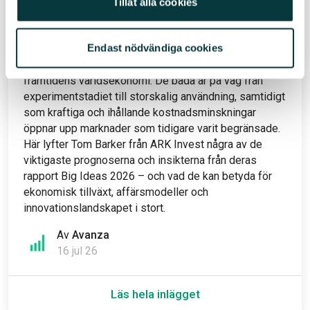
Tillåt alla cookies
energisystem och nästa stora
teknikskifte
Endast nödvändiga cookies
Återanvändbara raketer och distribuerad
energiproduktion är två av de tekniker som formar
framtidens världsekonomi. De båda är på väg från
experimentstadiet till storskalig användning, samtidigt
som kraftiga och ihållande kostnadsminskningar
öppnar upp marknader som tidigare varit begränsade.
Här lyfter Tom Barker från ARK Invest några av de
viktigaste prognoserna och insikterna från deras
rapport Big Ideas 2026 – och vad de kan betyda för
ekonomisk tillväxt, affärsmodeller och
innovationslandskapet i stort.
Av
Avanza
16 jul 26
Läs hela inlägget