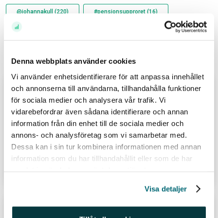
@johannakull (220)
#pensionsupproret (16)
Avanza (459)
Relaterade inlägg
Denna webbplats använder cookies
Vi använder enhetsidentifierare för att anpassa innehållet
och annonserna till användarna, tillhandahålla funktioner
Inför öppning: Rapporterande
för sociala medier och analysera vår trafik. Vi
bolagen som köpts – och sålts
vidarebefordrar även sådana identifierare och annan
information från din enhet till de sociala medier och
Av
Elin Benjaminsson
annons- och analysföretag som vi samarbetar med.
19 jul 26
Dessa kan i sin tur kombinera informationen med annan
information som du har tillhandahållit eller som de har
samlat in när du har använt deras tjänster.
Läs hela inlägget
Visa detaljer
Återanvändbara raketer, nya