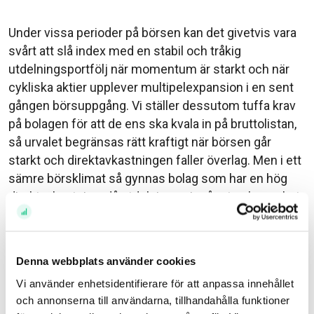
Under vissa perioder på börsen kan det givetvis vara
svårt att slå index med en stabil och tråkig
utdelningsportfölj när momentum är starkt och när
cykliska aktier upplever multipelexpansion i en sent
gången börsuppgång. Vi ställer dessutom tuffa krav
på bolagen för att de ens ska kvala in på bruttolistan,
så urvalet begränsas rätt kraftigt när börsen går
starkt och direktavkastningen faller överlag. Men i ett
sämre börsklimat så gynnas bolag som har en hög
direktavkastning, då utdelningen i mångt och mycket
fungerar som en slags kudde på nedsidan, jämfört
med bolag med låg utdelningsandel. Det är ingen
slump att hösten och framförallt vintern blev den
Denna webbplats använder cookies
bästa perioden för fjolårets Utdelningsportfölj.
Vi använder enhetsidentifierare för att anpassa innehållet
Inför 2018 begränsades som sagt urvalet rejält på
och annonserna till användarna, tillhandahålla funktioner