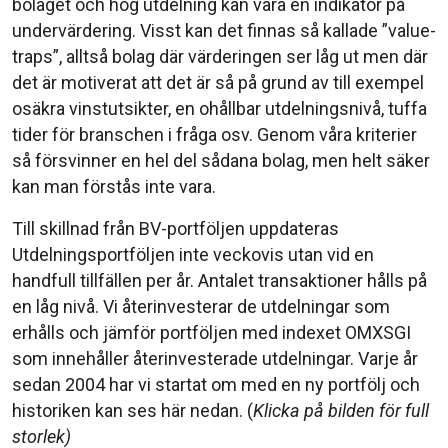
bolaget och hög utdelning kan vara en indikator på
undervärdering. Visst kan det finnas så kallade ”value-
traps”, alltså bolag där värderingen ser låg ut men där
det är motiverat att det är så på grund av till exempel
osäkra vinstutsikter, en ohållbar utdelningsnivå, tuffa
tider för branschen i fråga osv. Genom våra kriterier
så försvinner en hel del sådana bolag, men helt säker
kan man förstås inte vara.
Till skillnad från BV-portföljen uppdateras
Utdelningsportföljen inte veckovis utan vid en
handfull tillfällen per år. Antalet transaktioner hålls på
en låg nivå. Vi återinvesterar de utdelningar som
erhålls och jämför portföljen med indexet OMXSGI
som innehåller återinvesterade utdelningar. Varje år
sedan 2004 har vi startat om med en ny portfölj och
historiken kan ses här nedan. (
Klicka på bilden för full
storlek)