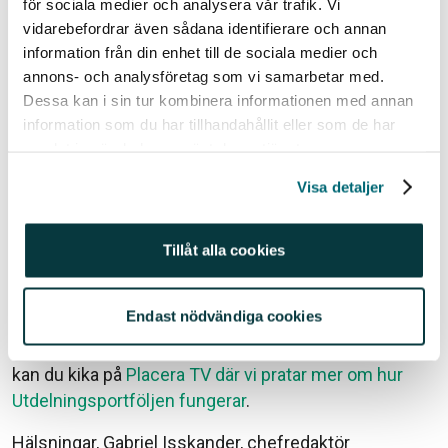
grund av dessa kriterier efter den långa
för sociala medier och analysera vår trafik. Vi
vidarebefordrar även sådana identifierare och annan
börsuppgången vi hade åren innan. Bland annat
information från din enhet till de sociala medier och
innehöll fjolårets bruttolista inga stora cykliska
annons- och analysföretag som vi samarbetar med.
verkstadsbolag till exempel. Men i takt med
Dessa kan i sin tur kombinera informationen med annan
börsnedgången under hösten och vintern så har
information som du har tillhandahållit eller som de har
direktavkastningen åter kommit upp i en hel del bolag
samlat in när du har använt deras tjänster.
och det ger oss i år större möjligheter att välja in
bolag vi gillar.
Visa detaljer
Årets Utdelningsportfölj ger i genomsnitt en
Tillåt alla cookies
direktavkastning på 6,2 procent, vilket är högre än
fjolårets nivå på 5,1 procent och högre än börsens
genomsnitt på cirka 4,5 procent.
Endast nödvändiga cookies
En första uppdatering kommer efter boksluten! Här
kan du kika på
Placera TV där vi pratar mer om hur
Utdelningsportföljen fungerar
.
Hälsningar, Gabriel Isskander, chefredaktör