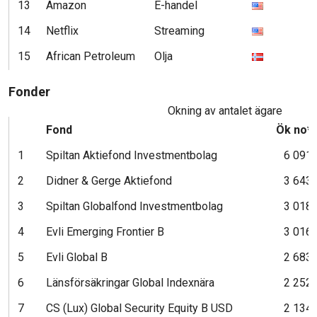
13
Amazon
E-handel
1
14
Netflix
Streaming
1
15
African Petroleum
Olja
1
Fonder
Ökning av antalet ägare
Fond
Ök no*
1
Spiltan Aktiefond Investmentbolag
6 091
2
Didner & Gerge Aktiefond
3 643
3
Spiltan Globalfond Investmentbolag
3 018
4
Evli Emerging Frontier B
3 016
5
Evli Global B
2 683
6
Länsförsäkringar Global Indexnära
2 252
7
CS (Lux) Global Security Equity B USD
2 134