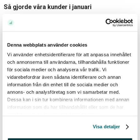
Så gjorde våra kunder i januari
Här nedanför ser ni vilka aktier som ökat mest i antal
ägare bland våra kunder under december månad.
Missa dessutom inte Placeras
aktietips
och
fondtips
inför februari!
Denna webbplats använder cookies
Aktier
Vi använder enhetsidentifierare för att anpassa innehållet
och annonserna till användarna, tillhandahålla funktioner
Ökning av antalet ägare (sv. aktier)
för sociala medier och analysera vår trafik. Vi
Aktie
Verksamhet
Börs
Ök n
vidarebefordrar även sådana identifierare och annan
1
Nordea
Bank
2 5
information från din enhet till de sociala medier och
annons- och analysföretag som vi samarbetar med.
2
Hennes & Mauritz
Kläder
2 1
Dessa kan i sin tur kombinera informationen med annan
3
Skanska
Bygg
1 9
information som du har tillhandahållit eller som de har
samlat in när du har använt deras tjänster.
4
Diös
Fastigheter
1 9
Visa detaljer
5
Axfood
Dagligvaror
1 8
6
NetEnt
Spel
1 7