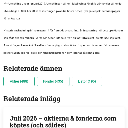
*** Utveckling under januari 2017. Utvecklingen gäller i lokal valuta för aktier, för fonder gäller det
utvecklingen i SEK. För att se avkastningen på andra tidsperioder, tryck på respektive värdepapper.
Källa: Avanza
Historisk avkastning är ingen garanti för framtida avkastning. En investering i värdepapper/fonder
kan både öka och minska i värde och det är inte säkert att du får tillbaka det investerade kapitalet.
Avkastningen kan också öka eller minska på grund av förändringar i valutakursen. Vi reserverar
oss för eventuella fel i aktie- och fondinformationen som lämnas på denna sida.
Relaterade ämnen
Aktier (488)
Fonder (435)
Listor (195)
Relaterade inlägg
Juli 2026 – aktierna & fonderna som
köptes (och såldes)