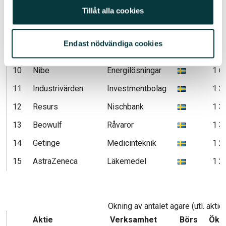
Tillåt alla cookies
7
Castellum
Fastigheter
1 7
8
myFC
Teknologi
1 7
Endast nödvändiga cookies
9
Investor
Investmentbolag
1 6
10
Nibe
Energilösningar
1 6
11
Industrivärden
Investmentbolag
1 3
12
Resurs
Nischbank
1 3
13
Beowulf
Råvaror
1 3
14
Getinge
Medicinteknik
1 2
15
AstraZeneca
Läkemedel
1 2
Ökning av antalet ägare (utl. aktier
Aktie
Verksamhet
Börs
Ök n