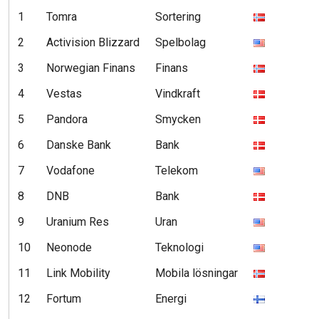
1
Tomra
Sortering
6
2
Activision Blizzard
Spelbolag
4
3
Norwegian Finans
Finans
3
4
Vestas
Vindkraft
2
5
Pandora
Smycken
1
6
Danske Bank
Bank
1
7
Vodafone
Telekom
1
8
DNB
Bank
1
9
Uranium Res
Uran
1
10
Neonode
Teknologi
1
11
Link Mobility
Mobila lösningar
1
12
Fortum
Energi
1