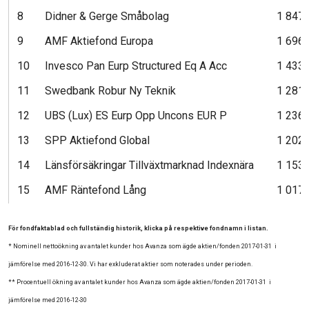
8
Didner & Gerge Småbolag
1 847
9
AMF Aktiefond Europa
1 696
10
Invesco Pan Eurp Structured Eq A Acc
1 433
11
Swedbank Robur Ny Teknik
1 281
12
UBS (Lux) ES Eurp Opp Uncons EUR P
1 236
13
SPP Aktiefond Global
1 202
14
Länsförsäkringar Tillväxtmarknad Indexnära
1 153
15
AMF Räntefond Lång
1 017
För fondfaktablad och fullständig historik, klicka på respektive fondnamn i listan.
* Nominell nettoökning av antalet kunder hos Avanza som ägde aktien/fonden 2017-01-31 i
jämförelse med 2016-12-30. Vi har exkluderat aktier som noterades under perioden.
** Procentuell ökning av antalet kunder hos Avanza som ägde aktien/fonden 2017-01-31 i
jämförelse med 2016-12-30