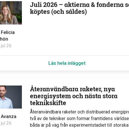
Juli 2026 – aktierna & fonderna 
köptes (och såldes)
v
Felicia
hön
 jul 26
Läs hela inlägget
Återanvändbara raketer, nya
energisystem och nästa stora
teknikskifte
Återanvändbara raketer och distribuerad energipr
v
Avanza
två av de tekniker som formar framtidens världs
 jul 26
båda är på väg från experimentstadiet till storska