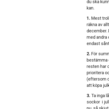
du ska kunna 
kan.
1.
Mest trol
räkna av all
december. De
med andra or
endast sånt
2.
För summa
bestämma d
resten har du
prioritera o
(eftersom d
att köpa jul
3.
Ta inga la
sockor i jul
nu, så skju