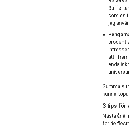
Reserven 
Bufferten 
som en fo
jag använ
Pengama
procent a
intressen
att i fram
enda inkom
universu
Summa summa
kunna köpa 
3 tips för
Nästa år a
för de flest