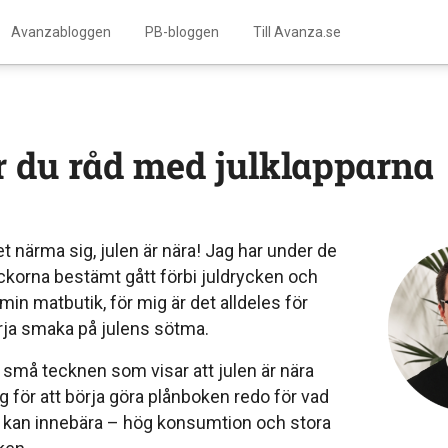
Avanzabloggen
PB-bloggen
Till Avanza.se
år du råd med julklapparna
et närma sig, julen är nära! Jag har under de
korna bestämt gått förbi juldrycken och
min matbutik, för mig är det alldeles för
örja smaka på julens sötma.
 små tecknen som visar att julen är nära
 för att börja göra plånboken redo för vad
̊ kan innebära – hög konsumtion och stora