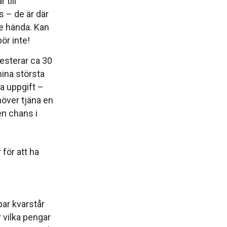
 till
 – de är där
le hända. Kan
ör inte!
vesterar ca 30
ina största
da uppgift –
över tjäna en
 en chans i
ör att ha
par kvarstår
r vilka pengar