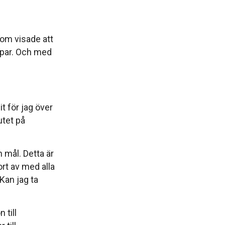
m visade att
ppar. Och med
 för jag över
tet på
mål. Detta är
rt av med alla
Kan jag ta
 till