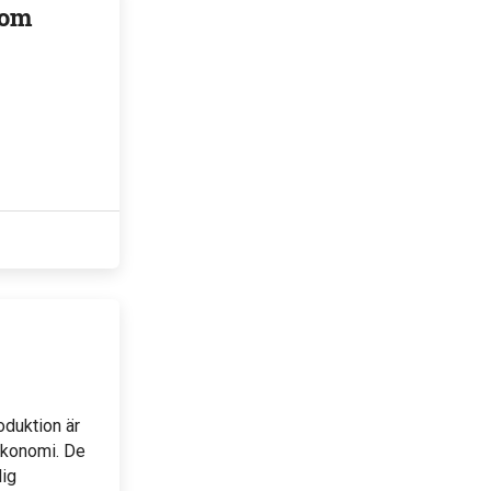
som
oduktion är
ekonomi. De
lig