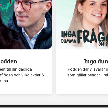
podden
Inga du
t till din dagliga
Podden där vi svarar 
flöden och vilka aktier &
som gäller pengar - re
st nu.