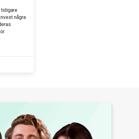
tidigare
Invest några
 deras
för