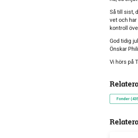
Så till sist
vet och har f
kontroll öv
God tidig jul
Önskar Phili
Vi hörs på
Relater
Fonder (435
Relater