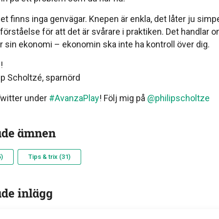
, det finns inga genvägar. Knepen är enkla, det låter ju sim
örståelse för att det är svårare i praktiken. Det handlar 
er sin ekonomi – ekonomin ska inte ha kontroll över dig.
!
p Scholtzé, sparnörd
 Twitter under
#AvanzaPlay
! Följ mig på
@philipscholtze
ade ämnen
)
Tips & trix (31)
ade inlägg