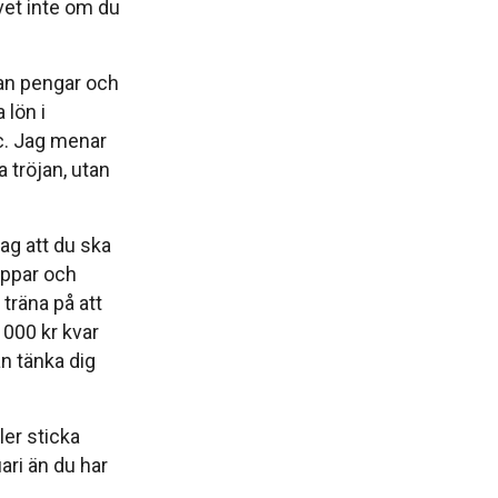
n vet inte om du
man pengar och
lön i
tc. Jag menar
 tröjan, utan
ag att du ska
appar och
träna på att
 000 kr kvar
 tänka dig
ler sticka
ari än du har