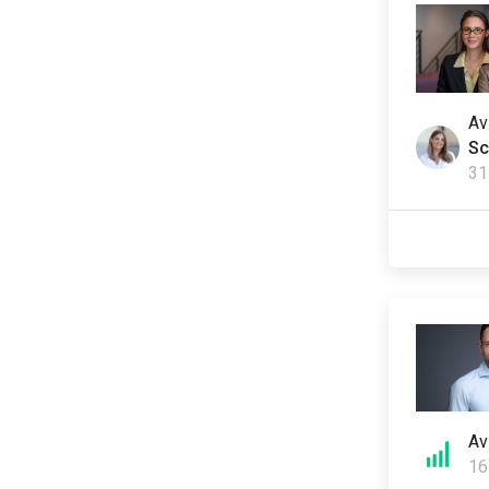
A
Sc
31
A
16