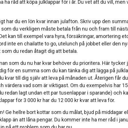
ha råd att köpa julklappar för i år. Du vet att du vill, me
igt har du en lön kvar innan julafton. Skriv upp den sum
t som du verkligen måste betala från nu och fram till nästa 
t kan till exempel vara hyra, försäkringar, amortering e
d inte en chailatte to go, utelunch på jobbet eller den nya
 som du redan åtagit dig att betala.
n som du nu har kvar behöver du prioritera. Här tycker j
ig för en summa som du kan tänka dig att lägga på julkl
 kvar till dig själv att leva på månaden ut. Återigen får du 
ch värdera vad som är viktigast. Om du exempelvis har 15
u redan lagt undan ett par tusenlappar i sparande) och kan
klappar för 3 000 kr har du 12 000 kr kvar att leva för.
̊n! Ge hellre bort kottar som du målat, bjud på middagar el
klapp än att låna pengar. Du kommer inte ha mer råd i janu
t in på ett problem som du har nu.