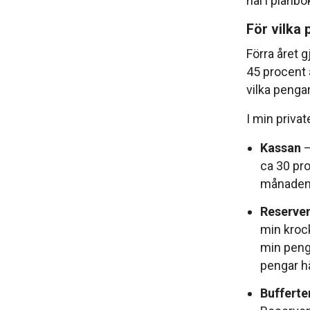
hål i plånb
För vilka
Förra året 
45 procent 
vilka pengar
I min privat
Kassan
–
ca 30 pro
månaden?
Reserve
min krock
min penga
pengar hä
Bufferte