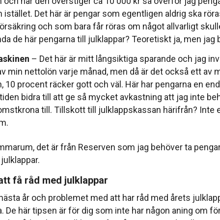
och när den överstiger ca 10 000 kr så överför jag pengar
istället. Det här är pengar som egentligen aldrig ska röras
̈rsäkring och som bara får röras om något allvarligt skul
da de här pengarna till julklappar? Teoretiskt ja, men jag b
skinen
– Det här är mitt långsiktiga sparande och jag in
v min nettolön varje månad, men då är det också ett av m
, 10 procent räcker gott och väl. Här har pengarna en en
tiden bidra till att ge så mycket avkastning att jag inte beh
stkrona till. Tillskott till julklappskassan härifrån? Inte
m.
rum, det är från Reserven som jag behöver ta pengar f
julklappar.
 att få råd med julklappar
̈r nästa år och problemet med att har råd med årets julklap
a. De här tipsen är för dig som inte har någon aning om fö