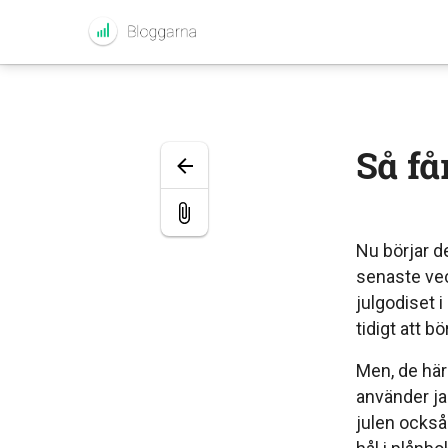
Så f
Nu börjar d
senaste vec
julgodiset i 
tidigt att b
Men, de här
använder jag
julen ocksa