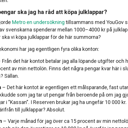
oken.
 pengar ska jag ha råd att köpa julklappar?
gjorde
Metro en undersökning
tillsammans med YouGov so
av svenskarna spenderar mellan 1000–4000 kr på julkla
 ska vi köpa julklappar för de här summorna?
ekonomi har jag egentligen fyra olika konton:
 Från det här kontot betalar jag alla löpande utgifter och hit
cent av min nettolön. Finns det några pengar kvar här i slu
 Sällan.
n
– Det här kontot är egentligen ett målsparande, fast utan 
kudde som jag tar ut pengar från beroende på om jag gjo
r i ”Kassan”. I Reserven brukar jag ha ungefär 10 000 kr. 
rifrån till julklappar? Absolut.
n
– Varje månad för jag över ca 15 procent av min nettolön