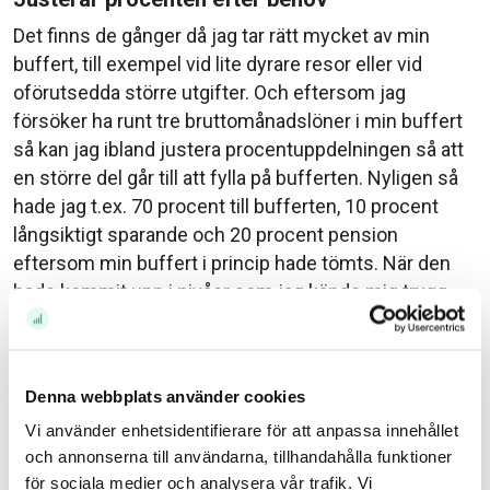
Det finns de gånger då jag tar rätt mycket av min
buffert, till exempel vid lite dyrare resor eller vid
oförutsedda större utgifter. Och eftersom jag
försöker ha runt tre bruttomånadslöner i min buffert
så kan jag ibland justera procentuppdelningen så att
en större del går till att fylla på bufferten. Nyligen så
hade jag t.ex. 70 procent till bufferten, 10 procent
långsiktigt sparande och 20 procent pension
eftersom min buffert i princip hade tömts. När den
hade kommit upp i nivåer som jag kände mig trygg
med, runt två bruttomånadslöner, så justerade jag
tillbaka till 30/40/30 och så fick resten av bufferten
fyllas på långsammare bara.
Denna webbplats använder cookies
Det är okej att mjukstarta
Vi använder enhetsidentifierare för att anpassa innehållet
och annonserna till användarna, tillhandahålla funktioner
Som jag nämnde innan så har sparande alltid varit
för sociala medier och analysera vår trafik. Vi
självklart för mig. Det ger mig en trygghet i vardagen