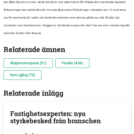
kan både öka och minska i värde och det är inte säkert att du får tillbaka det investerade kapitalet.
Avkastningen kan också öka eller minska på grund av förändringar i valutakursen. Vi reserverar
oss för eventuella fel i aktie- och fondinformationen som lämnas på denna sida. Åsikter och
slutsatser som framkommer i bloggen är skribentens egna och skall inte ses som investeringsråd
och/eller åsikter från Avanza.
Relaterade ämnen
#tjejersomsparar (51)
Fonder (436)
Kom igång (72)
Relaterade inlägg
Fastighetsexperten: nya
styrkebesked från branschen