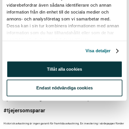
vidarebefordrar även sådana identifierare och annan
om något oväntat skulle dyka upp (trust me, it does),
information från din enhet till de sociala medier och
eller om jag skulle vilja unna mig något – som en resa
annons- och analysföretag som vi samarbetar med.
eller liknande. Om man inte har sparat hittills kan man
Dessa kan i sin tur kombinera informationen med annan
mjukstarta med 5 procent av sin inkomst i några
information som du har tillhandahållit eller som de har
månader för att sedan trappa upp successivt, och har
samlat in när du har använt deras tjänster.
man ojämn inkomst får man kanske variera
Visa detaljer
procentsatsen månad efter månad. Men huvudregeln
är – lär dig leva på 90 procent av din inkomst! Du
kommer att tacka dig själv för det.
Tillåt alla cookies
Lycka till!
Endast nödvändiga cookies
/Hanna Zetterberg
Sparnörd och digital marknadsförare på Avanza
#tjejersomsparar
Historisk avkastning är ingen garanti för framtida avkastning. En investering i värdepapper/fonder