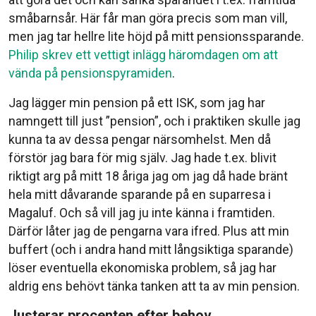
småbarnsår. Här får man göra precis som man vill,
men jag tar hellre lite höjd på mitt pensionssparande.
Philip skrev ett vettigt inlägg häromdagen om att
vända på pensionspyramiden
.
Jag lägger min pension på ett ISK, som jag har
namngett till just ”pension”, och i praktiken skulle jag
kunna ta av dessa pengar närsomhelst. Men då
förstör jag bara för mig själv. Jag hade t.ex. blivit
riktigt arg på mitt 18 åriga jag om jag då hade bränt
hela mitt dåvarande sparande på en suparresa i
Magaluf. Och så vill jag ju inte känna i framtiden.
Därför låter jag de pengarna vara ifred. Plus att min
buffert (och i andra hand mitt långsiktiga sparande)
löser eventuella ekonomiska problem, så jag har
aldrig ens behövt tänka tanken att ta av min pension.
Justerar procenten efter behov