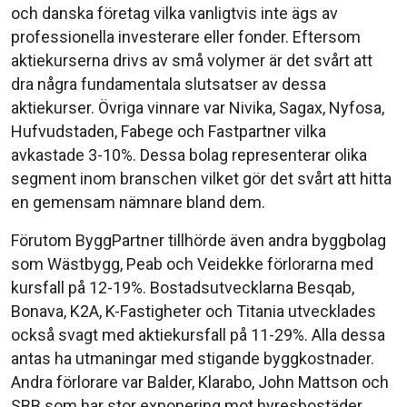
och danska företag vilka vanligtvis inte ägs av
professionella investerare eller fonder. Eftersom
aktiekurserna drivs av små volymer är det svårt att
dra några fundamentala slutsatser av dessa
aktiekurser. Övriga vinnare var Nivika, Sagax, Nyfosa,
Hufvudstaden, Fabege och Fastpartner vilka
avkastade 3-10%. Dessa bolag representerar olika
segment inom branschen vilket gör det svårt att hitta
en gemensam nämnare bland dem.
Förutom ByggPartner tillhörde även andra byggbolag
som Wästbygg, Peab och Veidekke förlorarna med
kursfall på 12-19%. Bostadsutvecklarna Besqab,
Bonava, K2A, K-Fastigheter och Titania utvecklades
också svagt med aktiekursfall på 11-29%. Alla dessa
antas ha utmaningar med stigande byggkostnader.
Andra förlorare var Balder, Klarabo, John Mattson och
SBB som har stor exponering mot hyresbostäder.