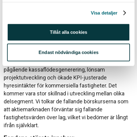
samlat in när du har använt deras tjänster.
medellång sikt, fasta räntor kommer bolagen med
Visa detaljer
största sannolikhet att leverera solida siffror även
framöver. För 2022 förväntar vi oss att
medianföretaget bland de nordiska
Tillåt alla cookies
fastighetsbolagen kommer att växa
förvaltningsresultatet per aktie med nära 10% jämfört
Endast nödvändiga cookies
med 2021. Substansvärdena kommer med stor
sannolikhet att fortsätta att stiga på grund av
pågående kassaflödesgenerering, lönsam
projektutveckling och ökade KPI-justerade
hyresintäkter för kommersiella fastigheter. Det
kommer vara stor skillnad i utveckling mellan olika
delsegment. Vi tolkar de fallande börskurserna som
att aktiemarknaden förväntar sig fallande
fastighetsvärden över lag, vilket vi bedömer är långt
ifrån självklart.