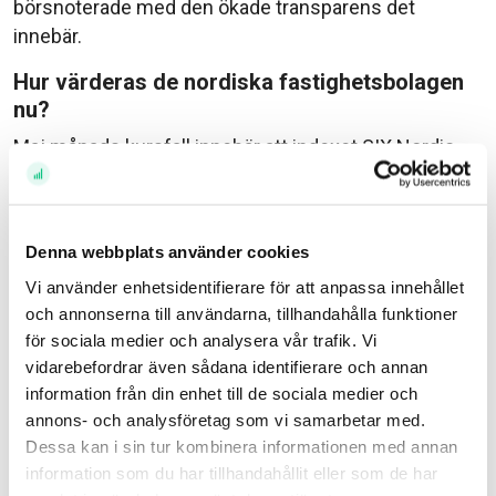
börsnoterade med den ökade transparens det
innebär.
Hur värderas de nordiska fastighetsbolagen
nu?
Maj månads kursfall innebär att indexet SIX Nordic
Real Estate har avkastat blygsamma 6% under de
senaste 17 månaderna (sedan 1 januari 2021).
Medianbolaget bland de bolag vi bevakar har ökat
Denna webbplats använder cookies
substansvärdet med cirka 33% under samma period,
Vi använder enhetsidentifierare för att anpassa innehållet
vilket innebär att aktierna blivit billigare. Dagens
och annonserna till användarna, tillhandahålla funktioner
värderingsnivåer av nordiska börsnoterade
för sociala medier och analysera vår trafik. Vi
fastighetsbolag är betydligt lägre än vad vi är vana vid.
vidarebefordrar även sådana identifierare och annan
Vad har vi för förväntansbild för 2022?
information från din enhet till de sociala medier och
annons- och analysföretag som vi samarbetar med.
I huvudsak håller vi oss till vår tidigare syn. Med tanke
Dessa kan i sin tur kombinera informationen med annan
på de flesta fastighetsbolags inlåsta kassaflöden
information som du har tillhandahållit eller som de har
genom KPI-kopplade hyresintäkter och, åtminstone