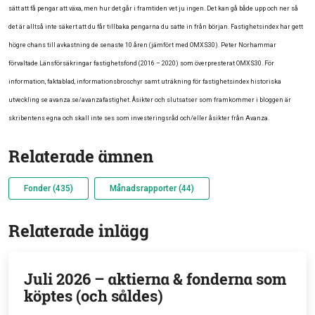
sätt att få pengar att växa, men hur det går i framtiden vet ju ingen. Det kan gå både upp och ner så
det är alltså inte säkert att du får tillbaka pengarna du satte in från början. Fastighetsindex har gett
högre chans till avkastning de senaste 10 åren (jämfört med OMXS30). Peter Norhammar
förvaltade Länsförsäkringar fastighetsfond (2016 – 2020) som överpresterat OMXS30. För
information, faktablad, informationsbroschyr samt uträkning för fastighetsindex historiska
utveckling se avanza.se/avanzafastighet. Åsikter och slutsatser som framkommer i bloggen är
skribentens egna och skall inte ses som investeringsråd och/eller åsikter från Avanza.
Relaterade ämnen
Fonder (435)
Månadsrapporter (44)
Relaterade inlägg
Juli 2026 – aktierna & fonderna som
köptes (och såldes)