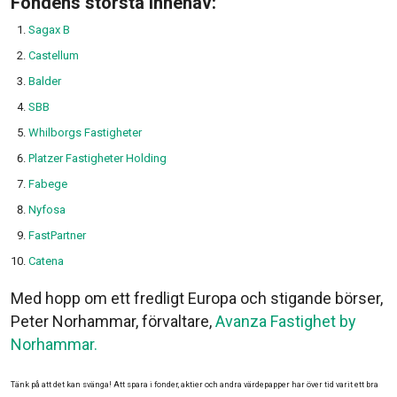
Fondens största innehav:
Sagax B
Castellum
Balder
SBB
Whilborgs Fastigheter
Platzer Fastigheter Holding
Fabege
Nyfosa
FastPartner
Catena
Med hopp om ett fredligt Europa och stigande börser,
Peter Norhammar, förvaltare,
Avanza Fastighet by
Norhammar.
Tänk på att det kan svänga! Att spara i fonder, aktier och andra värdepapper har över tid varit ett bra