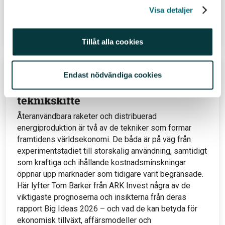
19 jul 26
Visa detaljer
Läs hela inlägget
Tillåt alla cookies
Återanvändbara raketer, nya
Endast nödvändiga cookies
energisystem och nästa stora
teknikskifte
Återanvändbara raketer och distribuerad
energiproduktion är två av de tekniker som formar
framtidens världsekonomi. De båda är på väg från
experimentstadiet till storskalig användning, samtidigt
som kraftiga och ihållande kostnadsminskningar
öppnar upp marknader som tidigare varit begränsade.
Här lyfter Tom Barker från ARK Invest några av de
viktigaste prognoserna och insikterna från deras
rapport Big Ideas 2026 – och vad de kan betyda för
ekonomisk tillväxt, affärsmodeller och