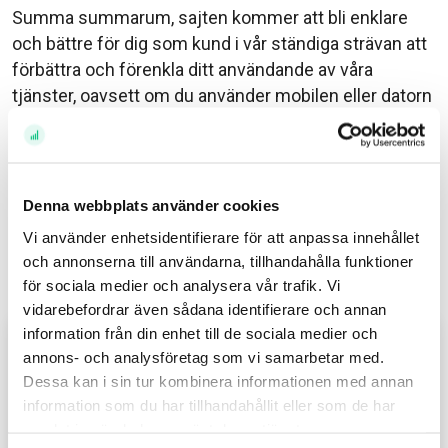
Summa summarum, sajten kommer att bli enklare
och bättre för dig som kund i vår ständiga strävan att
förbättra och förenkla ditt användande av våra
tjänster, oavsett om du använder mobilen eller datorn
när du besöker oss.
Relaterade ämnen
Denna webbplats använder cookies
Avanza (459)
Vi använder enhetsidentifierare för att anpassa innehållet
och annonserna till användarna, tillhandahålla funktioner
Relaterade inlägg
för sociala medier och analysera vår trafik. Vi
vidarebefordrar även sådana identifierare och annan
information från din enhet till de sociala medier och
Inför öppning: Rapporterande
annons- och analysföretag som vi samarbetar med.
bolagen som köpts – och sålts
Dessa kan i sin tur kombinera informationen med annan
information som du har tillhandahållit eller som de har
Av
Elin Benjaminsson
samlat in när du har använt deras tjänster.