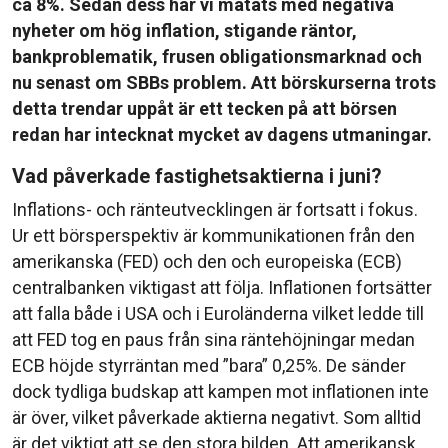
ca 8%. Sedan dess har vi matats med negativa
nyheter om hög inflation, stigande räntor,
bankproblematik, frusen obligationsmarknad och
nu senast om SBBs problem. Att börskurserna trots
detta trendar uppåt är ett tecken på att börsen
redan har intecknat mycket av dagens utmaningar.
Vad påverkade fastighetsaktierna i juni?
Inflations- och ränteutvecklingen är fortsatt i fokus.
Ur ett börsperspektiv är kommunikationen från den
amerikanska (FED) och den och europeiska (ECB)
centralbanken viktigast att följa. Inflationen fortsätter
att falla både i USA och i Euroländerna vilket ledde till
att FED tog en paus från sina räntehöjningar medan
ECB höjde styrräntan med ”bara” 0,25%. De sänder
dock tydliga budskap att kampen mot inflationen inte
är över, vilket påverkade aktierna negativt. Som alltid
är det viktigt att se den stora bilden. Att amerikansk