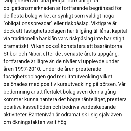
Möjligheten att låna pengar förmånligt på
obligationsmarknaden är fortfarande begränsad för
de flesta bolag vilket är synligt som väldigt höga
”obligationsspreadar” eller riskpåslag. Viktigare är
dock att fastighetsbolagen har tillgång till lånat kapital
via traditionella banklån vars riskpåslag inte har stigit
dramatiskt. Vi kan också konstatera att basräntorna
Stibor och Nibor, efter det senaste årets uppgång,
fortfarande är lägre än de nivåer vi upplevde under
åren 1997-2010. Under de åren presterade
fastighetsbolagen god resultatutveckling vilket
belönades med positiv kursutveckling på börsen. Vår
bedömning är att flertalet bolag även denna gång
kommer kunna hantera det högre ränteläget, prestera
positiva kassaflöden och bedriva värdeskapande
aktiviteter. Räntenivån är odramatisk i sig själv även
om ökningstakten varit hög.