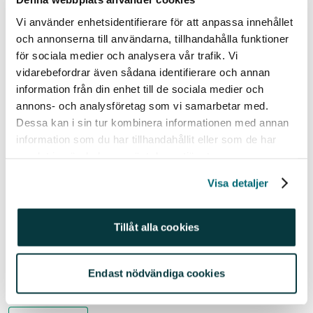
att få pengar att växa, men hur det går i framtiden vet
Vi använder enhetsidentifierare för att anpassa innehållet
ju ingen. Det kan gå både upp och ner så det är alltså
och annonserna till användarna, tillhandahålla funktioner
inte säkert att du får tillbaka pengarna du satte in från
för sociala medier och analysera vår trafik. Vi
början. Fastighetsindex har gett högre chans till
vidarebefordrar även sådana identifierare och annan
avkastning de senaste 10 åren (jämfört med
information från din enhet till de sociala medier och
OMXS30). Peter Norhammar förvaltade
annons- och analysföretag som vi samarbetar med.
Länsförsäkringar fastighetsfond (2016 – 2020) som
Dessa kan i sin tur kombinera informationen med annan
överpresterat OMXS30. För information, faktablad,
information som du har tillhandahållit eller som de har
informationsbroschyr samt uträkning för
samlat in när du har använt deras tjänster.
fastighetsindex historiska utveckling se
Visa detaljer
avanza.se/avanzafastighet. Åsikter och slutsatser
som framkommer i bloggen är skribentens egna och
skall inte ses som investeringsråd och/eller åsikter
Tillåt alla cookies
från Avanza.
Endast nödvändiga cookies
Relaterade ämnen