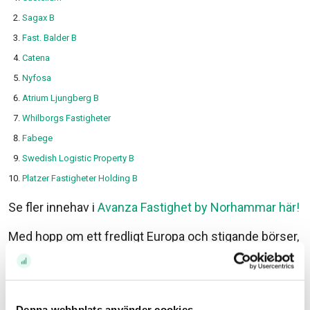
Sagax B
Fast. Balder B
Catena
Nyfosa
Atrium Ljungberg B
Whilborgs Fastigheter
Fabege
Swedish Logistic Property B
Platzer Fastigheter Holding B
Se fler innehav i
Avanza Fastighet by Norhammar här!
Med hopp om ett fredligt Europa och stigande börser,
Peter Norhammar.
Tänk på att det kan svänga! Att spara i fonder, aktier
och andra värdepapper har över tid varit ett bra sätt
Denna webbplats använder cookies