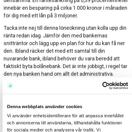
densamma. En räntesänkning på 0,39 procentenheter
innebär en besparing på cirka 1 000 kronor i månaden
för dig med ett lån på 3 miljoner.
Tacka inte nej till denna löneökning utan kolla upp din
ränta redan idag. Jämför den med bankernas
snitträntor och lägg upp en plan för hur du kan få ner
den. Ibland räcker det med ett samtal till din
nuvarande bank, ibland behöver du vara beredd att
faktiskt byta bolånebank. Det är inte jobbigt, i regel tar
den nya banken hand om allt det administrativa.
Glöm heller inte bort att snitträntan inte är något
nedre golv. Det är just ett snitt. Med rätt
förutsättningar kan det finnas möjlighet till ännu lägre
Denna webbplats använder cookies
ränta.
Vi använder enhetsidentifierare för att anpassa innehållet
Lycka till!
och annonserna till användarna, tillhandahålla funktioner
för sociala medier och analysera vår trafik. Vi