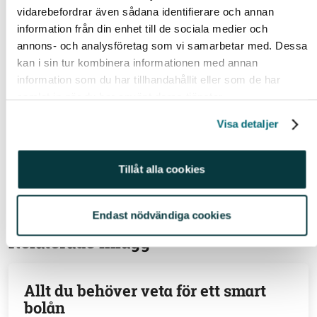
//Johanna
vidarebefordrar även sådana identifierare och annan
information från din enhet till de sociala medier och
Historisk avkastning är ingen garanti för framtida avkastning. En investering i värdepapper/fonder
annons- och analysföretag som vi samarbetar med. Dessa
kan både öka och minska i värde och det är inte säkert att du får tillbaka det investerade kapitalet.
kan i sin tur kombinera informationen med annan
Avkastningen kan också öka eller minska på grund av förändringar i valutakursen. Vi reserverar
information som du har tillhandahållit eller som de har
oss för eventuella fel i aktie- och fondinformationen som lämnas på denna sida. Åsikter och
samlat in när du har använt deras tjänster.
slutsatser som framkommer i bloggen är skribentens egna och skall inte ses som investeringsråd
Visa detaljer
och/eller åsikter från Avanza.
Relaterade ämnen
Tillåt alla cookies
@johannakull (220)
Bolån (78)
Sparekonom (299)
Endast nödvändiga cookies
Relaterade inlägg
Allt du behöver veta för ett smart
bolån