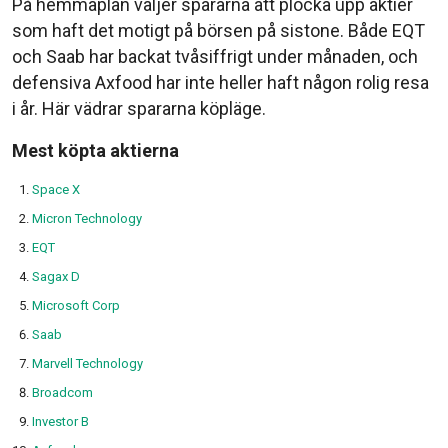
På hemmaplan väljer spararna att plocka upp aktier
som haft det motigt på börsen på sistone. Både EQT
och Saab har backat tvåsiffrigt under månaden, och
defensiva Axfood har inte heller haft någon rolig resa
i år. Här vädrar spararna köpläge.
Mest köpta aktierna
Space X
Micron Technology
EQT
Sagax D
Microsoft Corp
Saab
Marvell Technology
Broadcom
Investor B