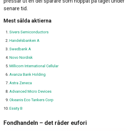
pressar ut en del sparare som hoppat på tåget under
senare tid.
Mest sålda aktierna
Sivers Semiconductors
Handelsbanken A
Swedbank A
Novo Nordisk
Millicom International Cellular
Avanza Bank Holding
Astra Zeneca
Advanced Micro Devices
Okeanis Eco Tankers Corp
Essity B
Fondhandeln – det råder eufori