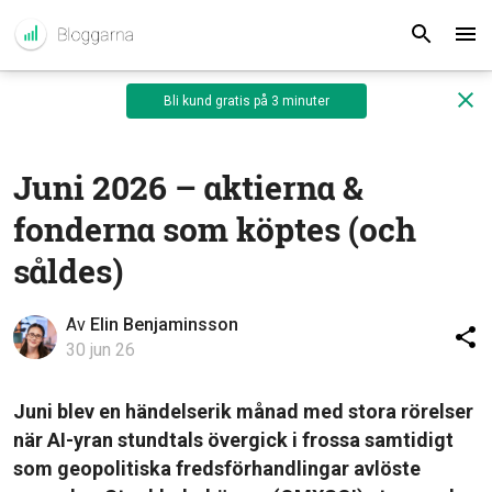
Bli kund gratis på 3 minuter
Juni 2026 – aktierna &
fonderna som köptes (och
såldes)
Av
Elin Benjaminsson
30 jun 26
Juni blev en händelserik månad med stora rörelser
när AI-yran stundtals övergick i frossa samtidigt
som geopolitiska fredsförhandlingar avlöste