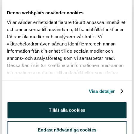
Mest köpta fonder
Denna webbplats använder cookies
Avanza Global
Vi använder enhetsidentifierare för att anpassa innehållet
Avanza Zero
och annonserna till användarna, tillhandahålla funktioner
Länsförsäkringar Global Index
för sociala medier och analysera vår trafik. Vi
vidarebefordrar även sådana identifierare och annan
Avanza Emerging Markets
information från din enhet till de sociala medier och
Swedbank Robur Technology
annons- och analysföretag som vi samarbetar med.
Dessa kan i sin tur kombinera informationen med annan
DNB Global Indeks S
information som du har tillhandahållit eller som de har
Avanza Sweden SEK A
samlat in när du har använt deras tjänster.
Avanza Auto 6
Visa detaljer
Avanza Auto 5
Metaspace Fund
Tillåt alla cookies
I fondspararnas rotation är det också tydligt att
fjolårets vinnare, ädelmetallfonder och
Endast nödvändiga cookies