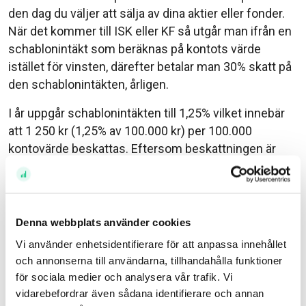
den dag du väljer att sälja av dina aktier eller fonder.
När det kommer till ISK eller KF så utgår man ifrån en
schablonintäkt som beräknas på kontots värde
istället för vinsten, därefter betalar man 30% skatt på
den schablonintäkten, årligen.
I år uppgår schablonintäkten till 1,25% vilket innebär
att 1 250 kr (1,25% av 100.000 kr) per 100.000
kontovärde beskattas. Eftersom beskattningen är
30% så blir skatten i slutändan 375 kr per 100.000
kontovärde (30% av schablonintäkten 1 250 kr).
När är då ett schablonskattat konto mer
Denna webbplats använder cookies
fördelaktigt?
Vi använder enhetsidentifierare för att anpassa innehållet
En tumregel brukar sägas vara att avkastningen
och annonserna till användarna, tillhandahålla funktioner
måste överstiga schablonintäkten, alltså 1,25% per år
för sociala medier och analysera vår trafik. Vi
vidarebefordrar även sådana identifierare och annan
i skrivande stund. Om din avkastning överstiger den