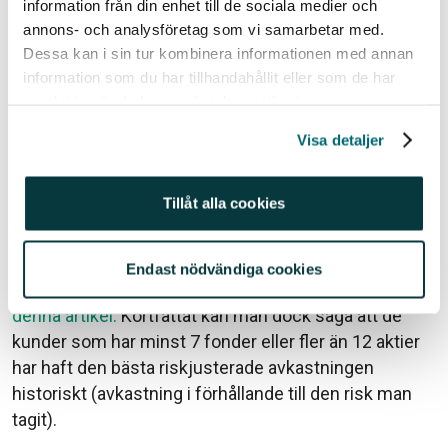
information från din enhet till de sociala medier och
nivån så är det mer fördelaktigt med ett
annons- och analysföretag som vi samarbetar med.
Investeringssparkonto eller en Kapitalförsäkring.
Dessa kan i sin tur kombinera informationen med annan
Som grädde på moset slipper du deklarera dina
information som du har tillhandahållit eller som de har
aktieaffärer på deklarationen. Däremot betalas
samlat in när du har använt deras tjänster.
schablonskatten årligen oavsett om ens placeringar
gått upp eller ned under året, eftersom skatten
Visa detaljer
beräknas på hela kontots värde.
Tillåt alla cookies
4. Hur många värdepapper ska jag ha?
När vi tittar på våra kunders sparande så ser vi att det
finns ett samband mellan riskspridning och
Endast nödvändiga cookies
avkastning.
Vi utvecklar resonemanget på djupet i
denna artikel.
Kortfattat kan man dock säga att de
kunder som har minst 7 fonder eller fler än 12 aktier
har haft den bästa riskjusterade avkastningen
historiskt (avkastning i förhållande till den risk man
tagit).