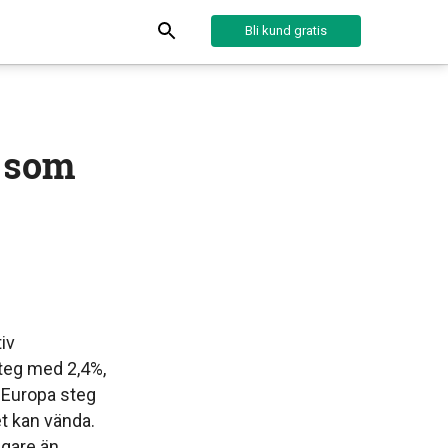
Bli kund gratis
a som
iv
teg med 2,4%,
 Europa steg
et kan vända.
igare än