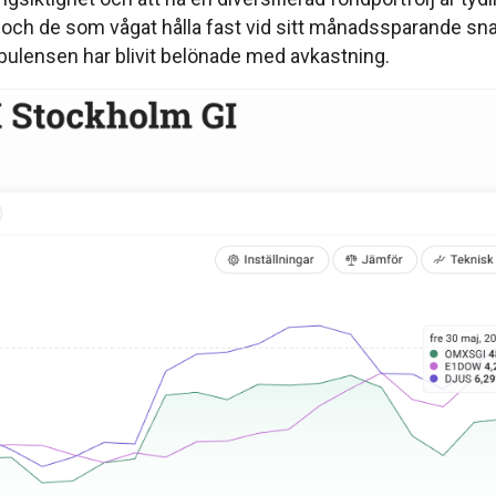
och de som vågat hålla fast vid sitt månadssparande snar
urbulensen har blivit belönade med avkastning.