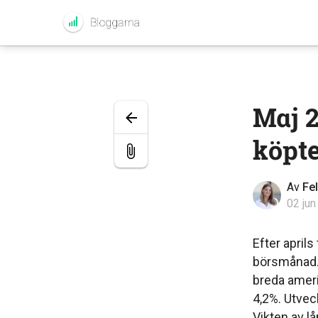
Maj 2
köpte
Av
Fe
02 jun
Efter aprils
börsmånad. 
breda ameri
4,2%. Utvec
Vikten av lå