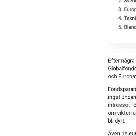
Efter några
Globalfonde
och Europaf
Fondspararn
inget undan
intresset fö
om vikten av
bli dyrt.
Även de eur