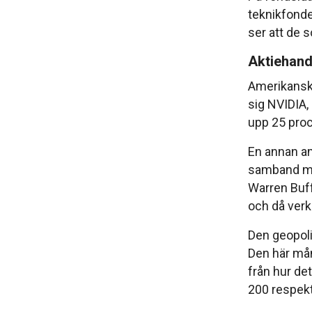
teknikfonde
ser att de s
Aktiehand
Amerikanska
sig NVIDIA,
upp 25 proce
En annan am
samband me
Warren Buffe
och då verk
Den geopolit
Den här må
från hur det
200 respekt