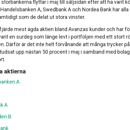
torbankerna flyttar i maj till säljsidan efter att ha varit k
år. Handelsbanken A, Swedbank A och Nordea Bank har alla 
samtidigt som de delat ut stora vinster.
fjärde mest ägda aktien bland Avanzas kunder och har f
arit en surdeg som länge levt i portföljen med ett stort rö
. Därför är det inte helt förvånande att många trycker p
studsat upp nästan 50 procent i maj i samband med bolag
rt.
a aktierna
banken A
k A
den B
Bank