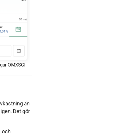
ingar OMXSGI
 avkastning än
igen. Det gör
- och