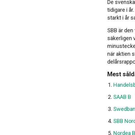
De svenska s
tidigare i 
starkt i år 
SBB är den 
säkerligen v
minustecken
när aktien 
delårsrappo
Mest såld
Handels
SAAB B
Swedban
SBB Nor
Nordea 