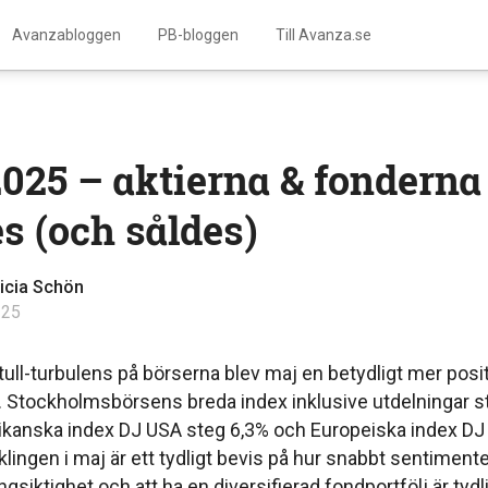
Avanzabloggen
PB-bloggen
Till Avanza.se
025 – aktierna & fondern
s (och såldes)
licia Schön
 25
 tull-turbulens på börserna blev maj en betydligt mer posit
Stockholmsbörsens breda index inklusive utdelningar s
kanska index DJ USA steg 6,3% och Europeiska index DJ
klingen i maj är ett tydligt bevis på hur snabbt sentiment
ngsiktighet och att ha en diversifierad fondportfölj är tydl