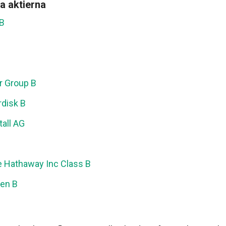
a aktierna
 B
n
 Group B
disk B
all AG
s
e Hathaway Inc Class B
gen B