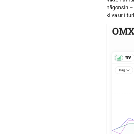
någonsin – 
kliva ur i t