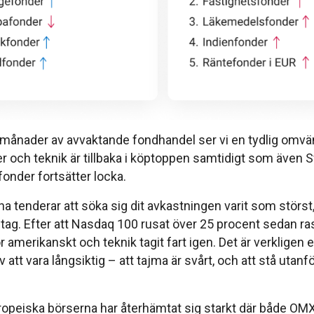
 månader av avvaktande fondhandel ser vi en tydlig omvän
r och teknik är tillbaka i köptoppen samtidigt som även 
onder fortsätter locka.
a tenderar att söka sig dit avkastningen varit som störst
tag. Efter att Nasdaq 100 rusat över 25 procent sedan rase
r amerikanskt och teknik tagit fart igen. Det är verkligen
 att vara långsiktig – att tajma är svårt, och att stå utan
opeiska börserna har återhämtat sig starkt där både OM