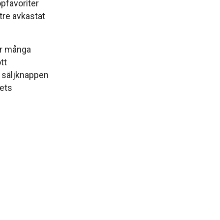
öpfavoriter
tre avkastat
ör många
tt
å säljknappen
ets