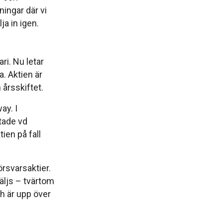
ningar där vi
ja in igen.
ri. Nu letar
. Aktien är
 årsskiftet.
ay. I
tade vd
ien på fall
örsvarsaktier.
ljs – tvärtom
ch är upp över