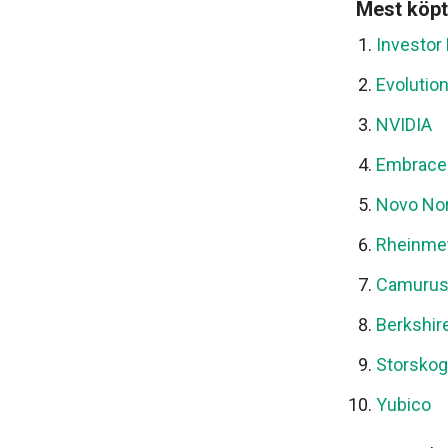
Mest köpt
Investor
Evolutio
NVIDIA
Embracer
Novo Nor
Rheinmet
Camuru
Berkshir
Storsko
Yubico