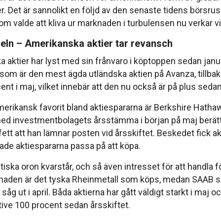
r. Det är sannolikt en följd av den senaste tidens börsrus
om valde att kliva ur marknaden i turbulensen nu verkar vil
eln – Amerikanska aktier tar revansch
 aktier har lyst med sin frånvaro i köptoppen sedan janua
 som är den mest ägda utländska aktien på Avanza, tillbaka
nt i maj, vilket innebär att den nu också är på plus sedan
erikansk favorit bland aktiespararna är Berkshire Hathaw
d investmentbolagets årsstämma i början på maj berät
tt att han lämnar posten vid årsskiftet. Beskedet fick akt
ade aktiespararna passa på att köpa.
iska oron kvarstår, och så även intresset för att handla f
naden är det tyska Rheinmetall som köps, medan SAAB sä
 såg ut i april. Båda aktierna har gått väldigt starkt i maj o
ive 100 procent sedan årsskiftet.