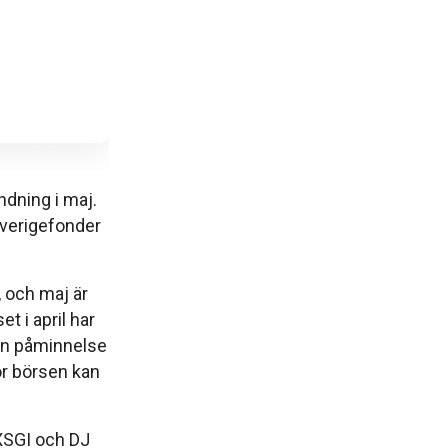
dning i maj.
Sverigefonder
, och maj är
t i april har
 en påminnelse
för börsen kan
XSGI och DJ