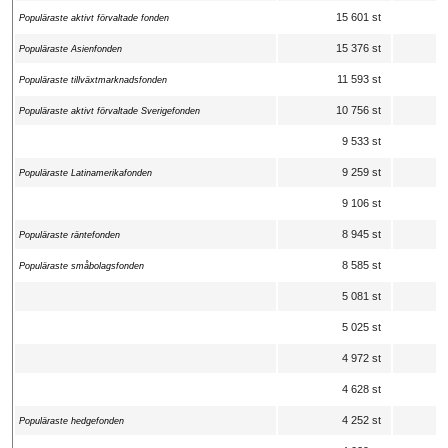
15 601 st
Populäraste aktivt förvaltade fonden
15 376 st
Populäraste Asienfonden
11 593 st
Populäraste tillväxtmarknadsfonden
10 756 st
Populäraste aktivt förvaltade Sverigefonden
9 533 st
9 259 st
Populäraste Latinamerikafonden
9 106 st
8 945 st
Populäraste räntefonden
8 585 st
Populäraste småbolagsfonden
5 081 st
5 025 st
4 972 st
4 628 st
4 252 st
Populäraste hedgefonden