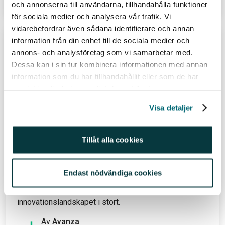
Läs hela inlägget
och annonserna till användarna, tillhandahålla funktioner
för sociala medier och analysera vår trafik. Vi
vidarebefordrar även sådana identifierare och annan
information från din enhet till de sociala medier och
Återanvändbara raketer, nya
annons- och analysföretag som vi samarbetar med.
energisystem och nästa stora
Dessa kan i sin tur kombinera informationen med annan
teknikskifte
information som du har tillhandahållit eller som de har
Återanvändbara raketer och distribuerad
samlat in när du har använt deras tjänster.
energiproduktion är två av de tekniker som formar
Visa detaljer
framtidens världsekonomi. De båda är på väg från
experimentstadiet till storskalig användning, samtidigt
som kraftiga och ihållande kostnadsminskningar
Tillåt alla cookies
öppnar upp marknader som tidigare varit begränsade.
Här lyfter Tom Barker från ARK Invest några av de
viktigaste prognoserna och insikterna från deras
Endast nödvändiga cookies
rapport Big Ideas 2026 – och vad de kan betyda för
ekonomisk tillväxt, affärsmodeller och
innovationslandskapet i stort.
Av
Avanza