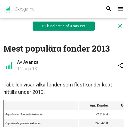
Bli kund gratis på 3 minuter
Mest populära fonder 2013
Av
Avanza
11 sep 13
Tabellen visar vilka fonder som flest kunder köpt
hittills under 2013.
Ant. Kunder
Utv 
72 119 st
Populäraste Sverigeindexfonden
24 242 st
Populäraste globalindexfonden