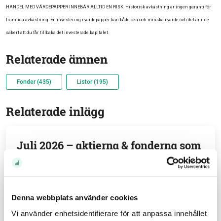
HANDEL MED VÄRDEPAPPER INNEBÄR ALLTID EN RISK. Historisk avkastning är ingen garanti för
framtida avkastning.
En investering i värdepapper kan både öka och minska i värde och det är inte
säkert att du får tillbaka det investerade kapitalet.
Relaterade ämnen
Fonder (435)
Listor (195)
Relaterade inlägg
Juli 2026 – aktierna & fonderna som
köptes (och såldes)
Av
Felicia Schön
31 jul 26
Denna webbplats använder cookies
Vi använder enhetsidentifierare för att anpassa innehållet