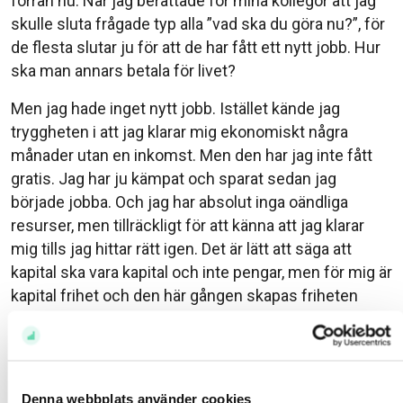
förrän nu. När jag berättade för mina kollegor att jag
skulle sluta frågade typ alla ”vad ska du göra nu?”, för
de flesta slutar ju för att de har fått ett nytt jobb. Hur
ska man annars betala för livet?
Men jag hade inget nytt jobb. Istället kände jag
tryggheten i att jag klarar mig ekonomiskt några
månader utan en inkomst. Men den har jag inte fått
gratis. Jag har ju kämpat och sparat sedan jag
började jobba. Och jag har absolut inga oändliga
resurser, men tillräckligt för att känna att jag klarar
mig tills jag hittar rätt igen. Det är lätt att säga att
kapital ska vara kapital och inte pengar, men för mig är
kapital frihet och den här gången skapas friheten
med pengar som kan betala mitt boende, min mat,
träning och nöje.
Har du verkligen sålt aktier?
Denna webbplats använder cookies