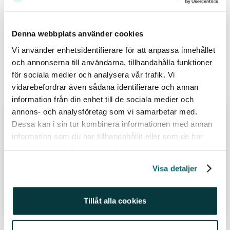
och/eller åsikter från Avanza.
Relaterade ämnen
Denna webbplats använder cookies
Vi använder enhetsidentifierare för att anpassa innehållet
Aktier (487)
Apparna (11)
Nya funktioner (59)
och annonserna till användarna, tillhandahålla funktioner
för sociala medier och analysera vår trafik. Vi
Relaterade inlägg
vidarebefordrar även sådana identifierare och annan
information från din enhet till de sociala medier och
annons- och analysföretag som vi samarbetar med.
Superinvesterare – så investerar de
Dessa kan i sin tur kombinera informationen med annan
2026
information som du har tillhandahållit eller som de har
samlat in när du har använt deras tjänster.
Av
Felicia Schön
Visa detaljer
25 jun 26
Läs hela inlägget
Tillåt alla cookies