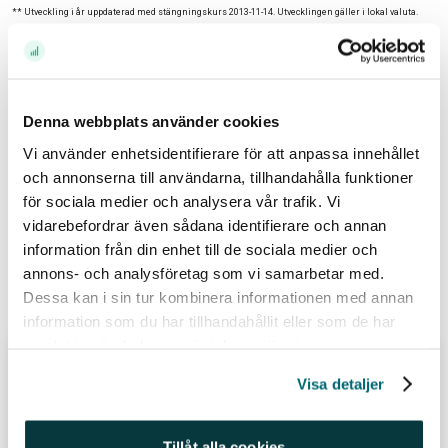
** Utveckling i år uppdaterad med stängningskurs 2013-11-14. Utvecklingen gäller i lokal valuta.
Källa: Avanza Bank
Historisk avkastning är ingen garanti för framtida avkastning. En investering i värdepapper/fonder
kan både öka och minska i värde och det är inte säkert att du får tillbaka det investerade kapitalet.
Denna webbplats använder cookies
Avkastningen kan också öka eller minska på grund av förändringar i valutakursen.
Vi använder enhetsidentifierare för att anpassa innehållet
och annonserna till användarna, tillhandahålla funktioner
Relaterade ämnen
för sociala medier och analysera vår trafik. Vi
vidarebefordrar även sådana identifierare och annan
Aktier (487)
Listor (195)
information från din enhet till de sociala medier och
annons- och analysföretag som vi samarbetar med.
Relaterade inlägg
Dessa kan i sin tur kombinera informationen med annan
information som du har tillhandahållit eller som de har
samlat in när du har använt deras tjänster.
Så kan du leva på aktieutdelningar
Visa detaljer
Att kunna leva på passiva inkomster är något många
drömmer om. Kanske är det därför intresset för
Tillåt alla cookies