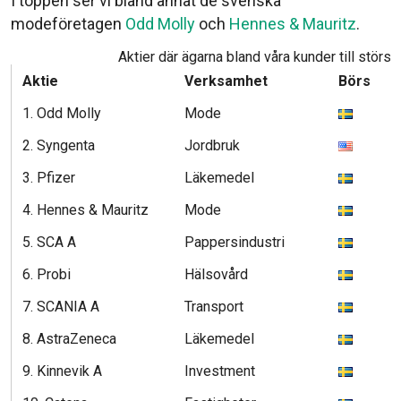
I toppen ser vi bland annat de svenska
modeföretagen
Odd Molly
och
Hennes & Mauritz
.
Aktier där ägarna bland våra kunder till störst 
Aktie
Verksamhet
Börs
A
1. Odd Molly
Mode
4
2. Syngenta
Jordbruk
3
3. Pfizer
Läkemedel
3
4. Hennes & Mauritz
Mode
3
5. SCA A
Pappersindustri
3
6. Probi
Hälsovård
3
7. SCANIA A
Transport
3
8. AstraZeneca
Läkemedel
3
9. Kinnevik A
Investment
3