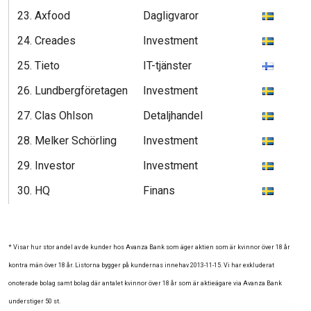
23. Axfood
Dagligvaror
2
24. Creades
Investment
2
25. Tieto
IT-tjänster
2
26. Lundbergföretagen
Investment
2
27. Clas Ohlson
Detaljhandel
2
28. Melker Schörling
Investment
2
29. Investor
Investment
2
30. HQ
Finans
2
* Visar hur stor andel av de kunder hos Avanza Bank som äger aktien som är kvinnor över 18 år
kontra män över 18 år. Listorna bygger på kundernas innehav 2013-11-15. Vi har exkluderat
onoterade bolag samt bolag där antalet kvinnor över 18 år som är aktieägare via Avanza Bank
understiger 50 st.