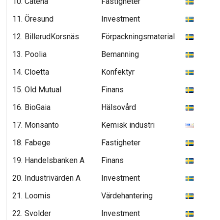
10. Catena
Fastigheter
3
11. Öresund
Investment
3
12. BillerudKorsnäs
Förpackningsmaterial
3
13. Poolia
Bemanning
3
14. Cloetta
Konfektyr
3
15. Old Mutual
Finans
3
16. BioGaia
Hälsovård
3
17. Monsanto
Kemisk industri
3
18. Fabege
Fastigheter
3
19. Handelsbanken A
Finans
3
20. Industrivärden A
Investment
3
21. Loomis
Värdehantering
3
22. Svolder
Investment
2