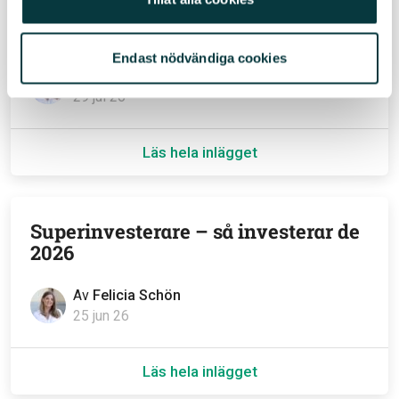
utdelningsinvesteringar stigit markant senaste åren.
Men är det möjligt att bli ekonomiskt oberoende på
börsen och hur mycket kapital behöver man i så fall?
Endast nödvändiga cookies
Av
Felicia Schön
29 jul 26
Läs hela inlägget
Superinvesterare – så investerar de
2026
Av
Felicia Schön
25 jun 26
Läs hela inlägget