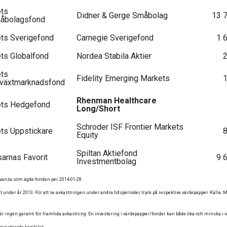
ets
Didner & Gerge Småbolag
13 
åbolagsfond
ets Sverigefond
Carnegie Sverigefond
1 
ets Globalfond
Nordea Stabila Aktier
ets
Fidelity Emerging Markets
lväxtmarknadsfond
Rhenman Healthcare
rets Hedgefond
Long/Short
Schroder ISF Frontier Markets
ets Uppstickare
Equity
Spiltan Aktiefond
sarnas Favorit
9 
Investmentbolag
anza som ägde fonden per 2014-01-28.
t under år 2013. För att se avkastningen under andra tidsperioder, tryck på respektive värdepapper. Källa:
̈r ingen garanti för framtida avkastning. En investering i värdepapper/fonder kan både öka och minska i vär