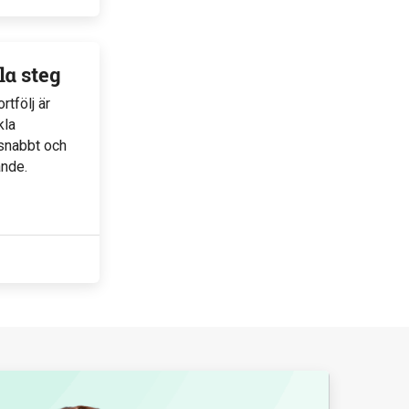
kla steg
tfölj är
kla
u snabbt och
ande.