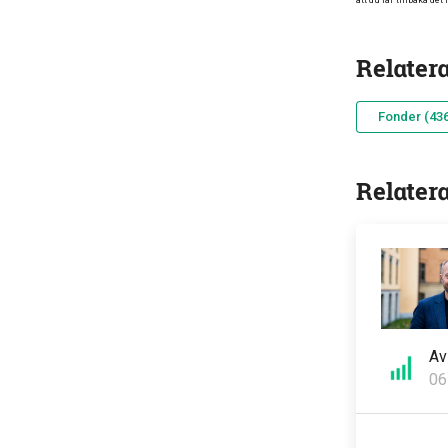
att du får tillbaka det
Relater
Fonder (436
Relater
A
06