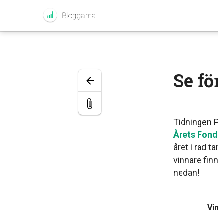
Se fo
Tidningen P
Årets Fond
året i rad ta
vinnare finn
nedan!
Vi