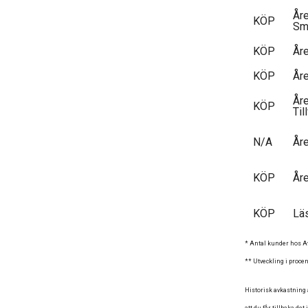
År
KÖP
Sm
KÖP
År
KÖP
År
År
KÖP
Til
N/A
Å
KÖP
År
KÖP
Lä
* Antal kunder hos Av
** Utveckling i procen
Historisk avkastning a