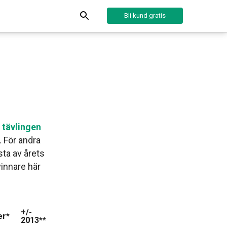
Bli kund gratis
 tävlingen
 För andra
sta av årets
innare här
+/-
er*
2013**