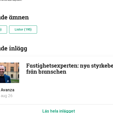
 investerade kapitalet.
ade ämnen
)
Listor (195)
ade inlägg
Fastighetsexperten: nya styrkeb
från branschen
v
Avanza
 aug 26
Läs hela inlägget