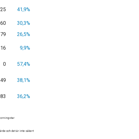
725
41,9%
660
30,3%
279
26,5%
116
9,9%
0
57,4%
849
38,1%
683
36,2%
 Morningstar
de och det är inte säkert