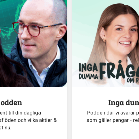
podden
Inga du
t till din dagliga
Podden där vi svarar 
flöden och vilka aktier &
som gäller pengar - re
st nu.