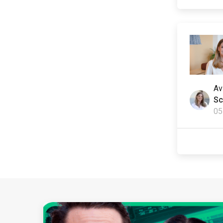
A
Sc
05