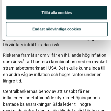
Börsen är upp 9% i år. Stockholmsbörsen är 19% från
all time high medan OMXS 30 är 10% från toppen.
Tillåt alla cookies
Börsen har till stor del drivits av förhoppningen om
vad ett återöppnat Kina kan göra för världsekonomin i
Endast nödvändiga cookies
kombination med mildare vinter och därmed fyllda
gaslager för Europa. Peak Fed har fram till nyligen
förväntats inträffa redan i vår.
Riskerna framåt är om vi får en ihållande hög inflation
som är svår att hantera i kombination med en mycket
stram arbetsmarknad i USA. Det skulle kunna leda till
en andra våg av inflation och högre räntor under en
längre tid.
Centralbankernas behov av att snabbt få ner
inflationen innefattar både styrräntehöjningar och
bantade balansräkningar. Båda leder till högre
marknadsräntor. I den miljön blir det svårt för börsen