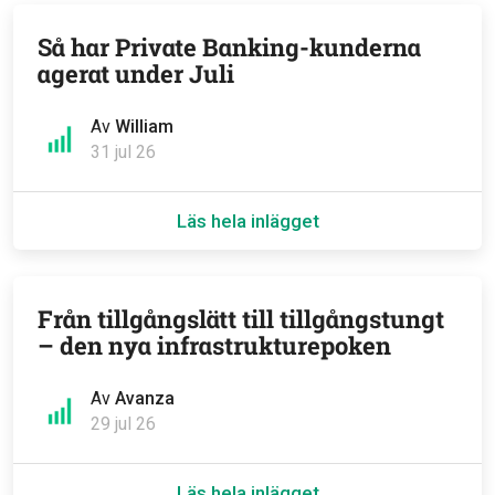
Så har Private Banking-kunderna
agerat under Juli
Av
William
31 jul 26
Läs hela inlägget
Från tillgångslätt till tillgångstungt
– den nya infrastrukturepoken
Av
Avanza
29 jul 26
Läs hela inlägget