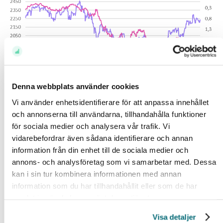
Denna webbplats använder cookies
Vi använder enhetsidentifierare för att anpassa innehållet
och annonserna till användarna, tillhandahålla funktioner
för sociala medier och analysera vår trafik. Vi
Källa: Infront
vidarebefordrar även sådana identifierare och annan
Börsen har återhämtat sig sedan i höstas när
information från din enhet till de sociala medier och
inflationen i USA kom in lite bättre än väntat (lila).
annons- och analysföretag som vi samarbetar med. Dessa
Räntorna gick då ned (cerise, höger omvänd skala)
kan i sin tur kombinera informationen med annan
och börsen upp. Sedan slutet av januari har räntorna
information som du har tillhandahållit eller som de har
samlat in när du har använt deras tjänster.
stigit kraftigt medan börsen fortsatt uppåt.
Visa detaljer
Hur kan jag tänka som investerare?