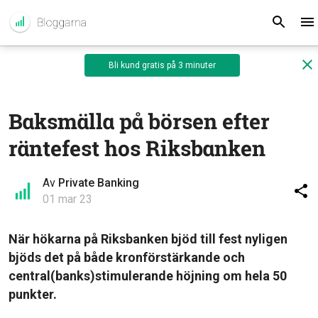
Bli kund gratis på 3 minuter
Baksmälla på börsen efter
räntefest hos Riksbanken
Av
Private Banking
01 mar 23
När hökarna på Riksbanken bjöd till fest nyligen
bjöds det på både kronförstärkande och
central(banks)stimulerande höjning om hela 50
punkter.