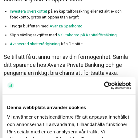
Investera överskottet
på en kapitalförsäkring eller ett aktie- och
fondkonto, gratis att öppna utan avgift
Trygga bufferten med
Avanza Sparkonto
Slipp växlingsavgifter med
Valutakonto på Kapitalförsäkring
Avancerad skatterådgivning
från Deloitte
Se till att få ut ännu mer av din förmögenhet. Samla
ditt sparande hos Avanza Private Banking och ge
pengarna en riktigt bra chans att fortsätta växa.
Välkommen till en Private Banking som den borde
vara.
// William, Kundansvarig Private Banking
Denna webbplats använder cookies
Vi använder enhetsidentifierare för att anpassa innehållet
Läs mer på Avanza Private Banking eller ring 08-409
och annonserna till användarna, tillhandahålla funktioner
421 00
för sociala medier och analysera vår trafik. Vi