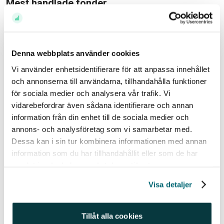
Mest handlade fonder
Det sker en märkbar omflyttning på fondmarknaden
just nu. Kunderna väljer att växla ned på den absolut
tryggaste ränteallokeringen (korta räntefonder),
Denna webbplats använder cookies
ädelmetaller och Europa. Istället söker sig kapitalet
Vi använder enhetsidentifierare för att anpassa innehållet
mot breda globalfonder, spetsig teknik och
och annonserna till användarna, tillhandahålla funktioner
företagsobligationer (High Yield) som erbjuder högre
för sociala medier och analysera vår trafik. Vi
avkastningspotential.
vidarebefordrar även sådana identifierare och annan
information från din enhet till de sociala medier och
Mest nettoköpta fonder
annons- och analysföretag som vi samarbetar med.
Avanza Global
Dessa kan i sin tur kombinera informationen med annan
information som du har tillhandahållit eller som de har
MetaSpace Fund A
samlat in när du har använt deras tjänster.
DNB Global Indeks S
Visa detaljer
Swedbank Robur Technology A
Avanza Emerging Markets
Tillåt alla cookies