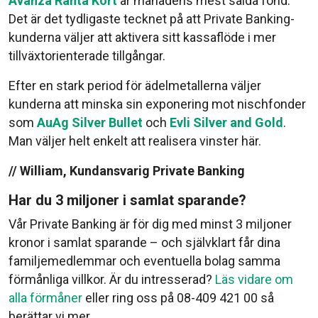
Avanza Ränta Kort
är månadens mest sålda fond.
Det är det tydligaste tecknet på att Private Banking-
kunderna väljer att aktivera sitt kassaflöde i mer
tillväxtorienterade tillgångar.
Efter en stark period för ädelmetallerna väljer
kunderna att minska sin exponering mot nischfonder
som
AuAg Silver Bullet
och
Evli Silver and Gold
.
Man väljer helt enkelt att realisera vinster här.
// William, Kundansvarig Private Banking
Har du 3 miljoner i samlat sparande?
Vår Private Banking är för dig med minst 3 miljoner
kronor i samlat sparande – och självklart får dina
familjemedlemmar och eventuella bolag samma
förmånliga villkor. Är du intresserad?
Läs vidare om
alla förmåner
eller ring oss på 08-409 421 00 så
berättar vi mer.