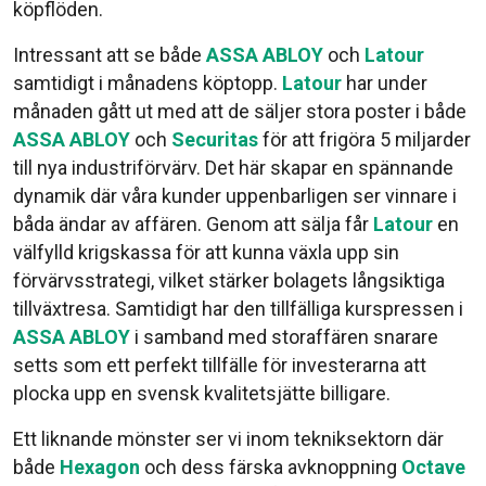
köpflöden.
Intressant att se både
ASSA ABLOY
och
Latour
samtidigt i månadens köptopp.
Latour
har under
månaden gått ut med att de säljer stora poster i både
ASSA ABLOY
och
Securitas
för att frigöra 5 miljarder
till nya industriförvärv. Det här skapar en spännande
dynamik där våra kunder uppenbarligen ser vinnare i
båda ändar av affären. Genom att sälja får
Latour
en
välfylld krigskassa för att kunna växla upp sin
förvärvsstrategi, vilket stärker bolagets långsiktiga
tillväxtresa. Samtidigt har den tillfälliga kurspressen i
ASSA ABLOY
i samband med storaffären snarare
setts som ett perfekt tillfälle för investerarna att
plocka upp en svensk kvalitetsjätte billigare.
Ett liknande mönster ser vi inom tekniksektorn där
både
Hexagon
och dess färska avknoppning
Octave