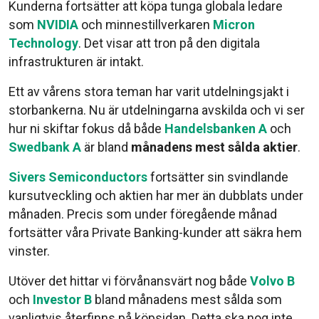
Kunderna fortsätter att köpa tunga globala ledare
som
NVIDIA
och minnestillverkaren
Micron
Technology
. Det visar att tron på den digitala
infrastrukturen är intakt.
Ett av vårens stora teman har varit utdelningsjakt i
storbankerna. Nu är utdelningarna avskilda och vi ser
hur ni skiftar fokus då både
Handelsbanken A
och
Swedbank A
är bland
månadens mest sålda aktier
.
Sivers Semiconductors
fortsätter sin svindlande
kursutveckling och aktien har mer än dubblats under
månaden. Precis som under föregående månad
fortsätter våra Private Banking-kunder att säkra hem
vinster.
Utöver det hittar vi förvånansvärt nog både
Volvo B
och
Investor B
bland månadens mest sålda som
vanligtvis återfinns på köpsidan. Detta ska nog inte