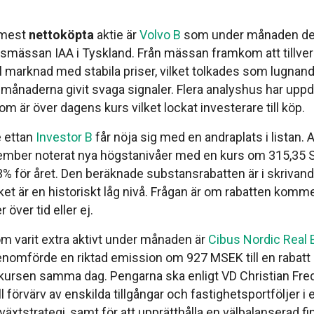
mest
nettoköpta
aktie är
Volvo B
som under månaden del
ilsmässan IAA i Tyskland. Från mässan framkom att tillver
il marknad med stabila priser, vilket tolkades som lugna
månaderna givit svaga signaler. Flera analyshus har uppd
om är över dagens kurs vilket lockat investerare till köp.
e ettan
Investor B
får nöja sig med en andraplats i listan. 
ember noterat nya högstanivåer med en kurs om 315,35 
3% för året. Den beräknade substansrabatten är i skrivan
ilket är en historiskt låg nivå. Frågan är om rabatten komm
 över tid eller ej.
om varit extra aktivt under månaden är
Cibus Nordic Real 
nomförde en riktad emission om 927 MSEK till en rabatt
ursen samma dag. Pengarna ska enligt VD Christian Fre
l förvärv av enskilda tillgångar och fastighetsportföljer i
lväxtstrategi, samt för att upprätthålla en välbalanserad fi