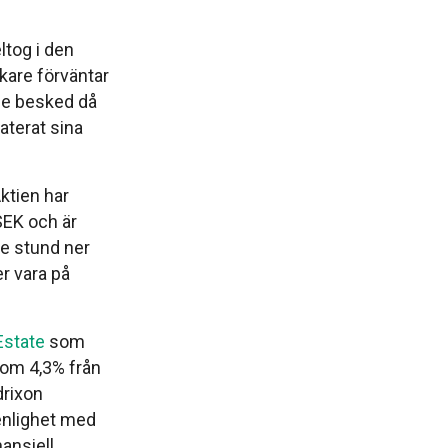
tog i den
kare förväntar
nde besked då
aterat sina
Aktien har
SEK och är
de stund ner
er vara på
Estate
som
 om 4,3% från
drixon
 enlighet med
nansiell