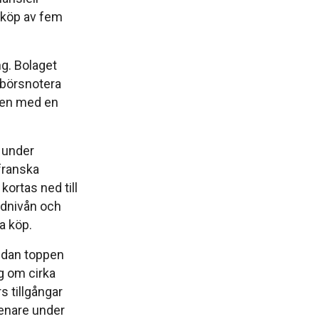
t köp av fem
g. Bolaget
 börsnotera
aden med en
t under
franska
ortas ned till
udnivån och
a köp.
edan toppen
g om cirka
s tillgångar
senare under