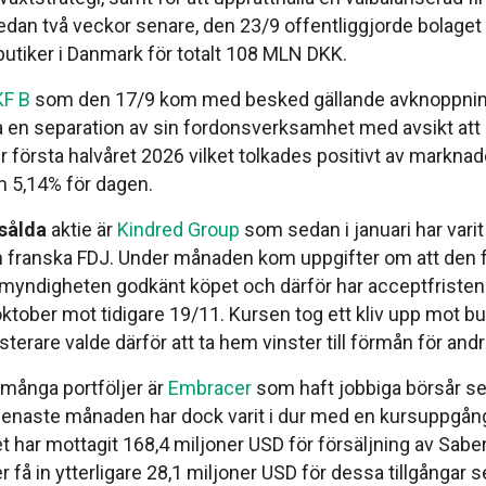
 Redan två veckor senare, den 23/9 offentliggjorde bolage
utiker i Danmark för totalt 108 MLN DKK.
F B
som den 17/9 kom med besked gällande avknoppnin
a en separation av sin fordonsverksamhet med avsikt att
 första halvåret 2026 vilket tolkades positivt av markn
 5,14% för dagen.
sålda
aktie är
Kindred Group
som sedan i januari har vari
 franska FDJ. Under månaden kom uppgifter om att den 
yndigheten godkänt köpet och därför har acceptfristen k
 oktober mot tidigare 19/11. Kursen tog ett kliv upp mot b
erare valde därför att ta hem vinster till förmån för andr
 många portföljer är
Embracer
som haft jobbiga börsår s
enaste månaden har dock varit i dur med en kursuppgån
t har mottagit 168,4 miljoner USD för försäljning av Saber
få in ytterligare 28,1 miljoner USD för dessa tillgångar 