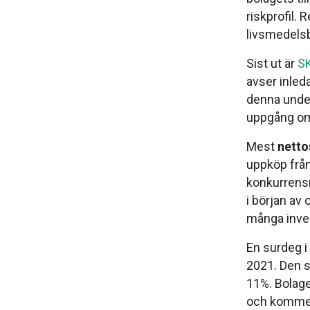
riskprofil.
livsmedelsb
Sist ut är
SK
avser inled
denna under
uppgång om
Mest
netto
uppköp från
konkurrensm
i början av
många invest
En surdeg i
2021. Den s
11%. Bolage
och kommer 