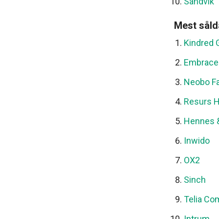
Sandvik
Mest såld
Kindred 
Embrace
Neobo Fa
Resurs H
Hennes &
Inwido
OX2
Sinch
Telia Co
Intrum