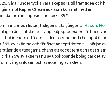
25. Våra kunder tycks vara skeptiska till framtiden och ha
ket går emot Kepler Cheuvreux som kommit med en
ndation med uppsida om cirka 39%.
om finns med i listan, troligen sista gången är
Resurs Hol
bolagen är i slutskedet av uppköpsprocesser där budgivar
ut att få igenom affärerna. I den förstnämnda har uppköpa
r 86% av aktierna och förlängt acceptfristen till i början a
terstående aktieägarna chans att acceptera och i det sis
s cirka 95% av aktierna nu av uppköpande bolag där det 
 om tvångsinlösen och avnotering av aktien.