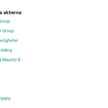
a aktierna
Group
r Group
stigheter
olding
 Mauritz B
mpany