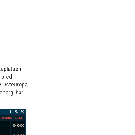
taplatsen
 bred
av Östeuropa,
energi har