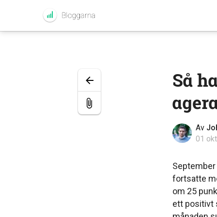
Så ha
agera
Av
Jo
01 okt
September i
fortsatte m
om 25 punkt
ett positivt
månaden s