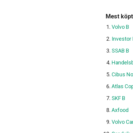
Mest köpt
Volvo B
Investor
SSAB B
Handels
Cibus No
Atlas Co
SKF B
Axfood
Volvo Ca