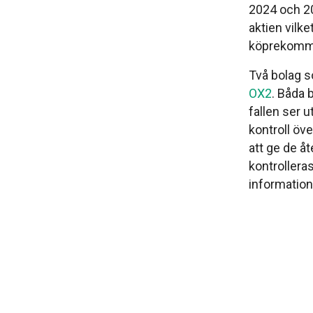
2024 och 20
aktien vil
köprekomme
Två bolag s
OX2
. Båda 
fallen ser 
kontroll öve
att ge de å
kontrollera
information