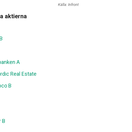
Källa: Infront
a aktierna
 B
banken A
rdic Real Estate
pco B
r B