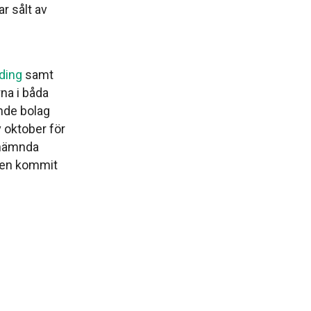
r sålt av
ding
samt
na i båda
nde bolag
v oktober för
tnämnda
även kommit