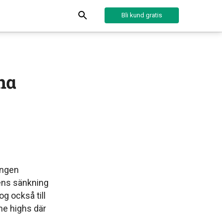
Bli kund gratis
na
ången
ens sänkning
g också till
ime highs där