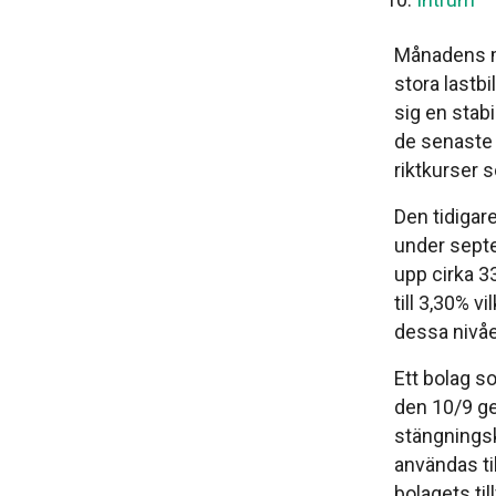
Månadens 
stora lastb
sig en stab
de senaste 
riktkurser s
Den tidigar
under sept
upp cirka 3
till 3,30% v
dessa nivåer
Ett bolag s
den 10/9 ge
stängningsk
användas til
bolagets til