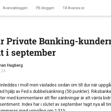
Avanzabloggen
PB-bloggen
Till Avanza.se
r Private Banking-kunder
t i september
han Hagberg
 24
nleddes i moll men växlades sedan om till dur när uppg
ed hjälp av Fed:s dubbelsänkning (50 punkter). Riksbank
er med kommentarer att fler sänkningar är att vänta bidro
 sentiment. Index har i slutet av september tagit nya all t
ummeras med uppgång om 1,31%.