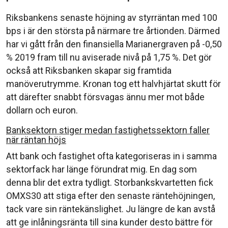
Riksbankens senaste höjning av styrräntan med 100
bps i är den största på närmare tre årtionden. Därmed
har vi gått från den finansiella Marianergraven på -0,50
% 2019 fram till nu aviserade nivå på 1,75 %. Det gör
också att Riksbanken skapar sig framtida
manöverutrymme. Kronan tog ett halvhjärtat skutt för
att därefter snabbt försvagas ännu mer mot både
dollarn och euron.
Banksektorn stiger medan fastighetssektorn faller
när räntan höjs
Att bank och fastighet ofta kategoriseras in i samma
sektorfack har länge förundrat mig. En dag som
denna blir det extra tydligt. Storbankskvartetten fick
OMXS30 att stiga efter den senaste räntehöjningen,
tack vare sin räntekänslighet. Ju längre de kan avstå
att ge inlåningsränta till sina kunder desto bättre för