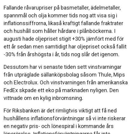
Fallande råvarupriser på basmetaller, ädelmetaller,
spannmål och olja kommer tids nog att visa sig i
inflationssiffrorna, likaså kraftigt fallande fraktrater
och hushåll som håller hårdare i plånböckerna. I
augusti hade oljepriset stigit +30% jämfört med för
ett år sedan men samtidigt har oljepriset också fallit
-30% från årshögsta i år, tids nog slår det igenom.
Dessutom har vi senaste tiden sett vinstvarningar
från utpräglade sällanköpsbolag såsom Thule, Mips
och Electrolux. Och vinstvarningen från amerikanska
FedEx skpade ett eko på marknaden nyligen. Den
vittnade om en kylig inbromsning.
För Riksbanken är det rimligtvis viktigt att få ned
hushållens inflationsförväntningar så vi inte riskerar
en negativ pris- och lönespiral i kommande års
lönerörelse. Inflationsförväntningarna får inte