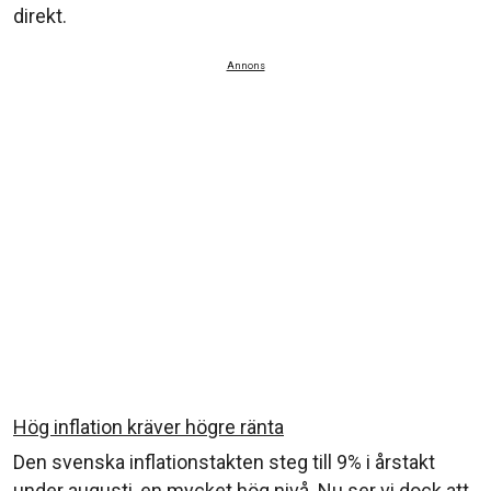
direkt.
Annons
Hög inflation kräver högre ränta
Den svenska inflationstakten steg till 9% i årstakt
under augusti, en mycket hög nivå. Nu ser vi dock att