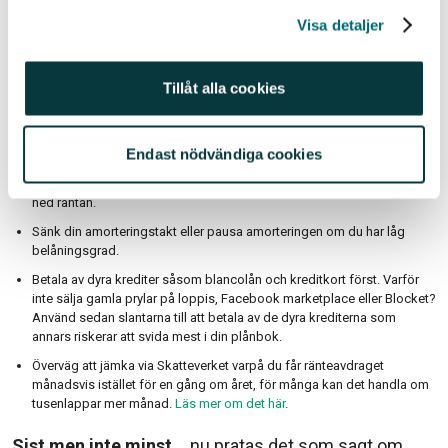
men det lär inte hinnas med i år. Så på kort sikt lär vi
Visa detaljer
behöva stöd medan vi på längre sikt nog mår gott av
incitament till just energieffektivisering.
Tillåt alla cookies
Så vad kan man göra på kort sikt?
Se över samtliga kostnader i hushållet och se vilka du kan sänka. Ofta
Endast nödvändiga cookies
kan man kapa mer kostnaden än man tror.
Konkurrensutsätt ditt bolån – ofta är det enklare än man kan tro att få
ned räntan.
Sänk din amorteringstakt eller pausa amorteringen om du har låg
belåningsgrad.
Betala av dyra krediter såsom blancolån och kreditkort först. Varför
inte sälja gamla prylar på loppis, Facebook marketplace eller Blocket?
Använd sedan slantarna till att betala av de dyra krediterna som
annars riskerar att svida mest i din plånbok.
Överväg att jämka via Skatteverket varpå du får ränteavdraget
månadsvis istället för en gång om året, för många kan det handla om
tusenlappar mer månad.
Läs mer om det här
.
Sist men inte minst…
nu pratas det som sagt om