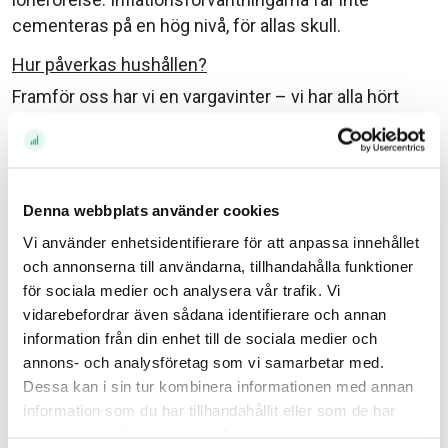
cementeras på en hög nivå, för allas skull.
Hur påverkas hushållen?
Framför oss har vi en vargavinter – vi har alla hört
ordet i valrörelsen – med en potentiell energikris på
halsen, stigande bolåneräntor, matpriser och alltjämt
höga drivmedelspriser. Hushållen får byta oxfilé till
pölsa.
Denna webbplats använder cookies
Det har dock pratats om stöd för höga elpriser,
Vi använder enhetsidentifierare för att anpassa innehållet
och annonserna till användarna, tillhandahålla funktioner
amorteringsfrihet och sänkta drivmedelskostnader.
för sociala medier och analysera vår trafik. Vi
Alldeles oavsett och storlek på plånbok kommer
vidarebefordrar även sådana identifierare och annan
hushållen få prioritera hårdare när stigande
information från din enhet till de sociala medier och
kostnaden på det mesta undrantränger spar- och
annons- och analysföretag som vi samarbetar med.
konsumtionsutrymme. I det längre perspektivet lär
Dessa kan i sin tur kombinera informationen med annan
de höga energipriserna leda till ett ökat intresse från
information som du har tillhandahållit eller som de har
hushållen att energieffektivisera sina fastigheter,
samlat in när du har använt deras tjänster.