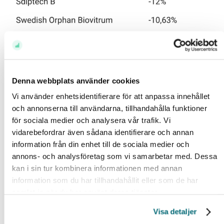
Denna webbplats använder cookies
Vi använder enhetsidentifierare för att anpassa innehållet
Vill du veta mer om hur andra har agerat i oron?
och annonserna till användarna, tillhandahålla funktioner
för sociala medier och analysera vår trafik. Vi
Lyssna på veckans avsnitt av Avanzapodden
vidarebefordrar även sådana identifierare och annan
information från din enhet till de sociala medier och
Historisk avkastning är ingen garanti för framtida avkastning. En investering i värdepapper/fonder
annons- och analysföretag som vi samarbetar med. Dessa
kan både öka och minska i värde och det är inte säkert att du får tillbaka det investerade kapitalet. Vi
kan i sin tur kombinera informationen med annan
reserverar oss för eventuella fel i aktie- och fondinformationen som lämnas på denna sida. Åsikter
information som du har tillhandahållit eller som de har
och slutsatser som framkommer i bloggen är skribentens egna och skall inte ses som
samlat in när du har använt deras tjänster.
investeringsråd och/eller åsikter från Avanza.
Visa detaljer
Relaterade ämnen