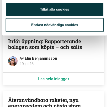
Tillåt alla cookies
Avanza (459)
Relaterade inlägg
Endast nödvändiga cookies
Inför öppning: Rapporterande
bolagen som köpts – och sålts
Av
Elin Benjaminsson
19 jul 26
Läs hela inlägget
Återanvändbara raketer, nya
energisystem och nästa stora