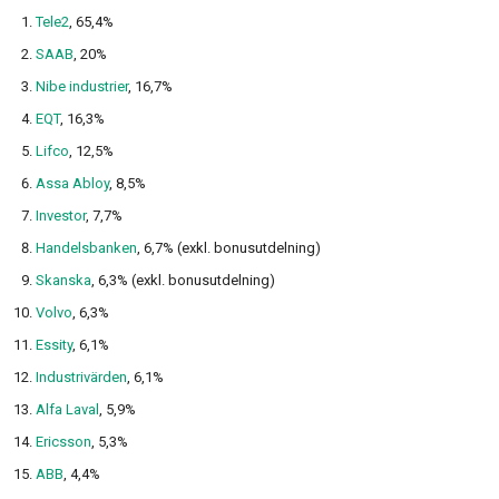
Tele2
, 65,4%
SAAB
, 20%
Nibe industrier
, 16,7%
EQT
, 16,3%
Lifco
, 12,5%
Assa Abloy
, 8,5%
Investor
, 7,7%
Handelsbanken
, 6,7% (exkl. bonusutdelning)
Skanska
, 6,3% (exkl. bonusutdelning)
Volvo
, 6,3%
Essity
, 6,1%
Industrivärden
, 6,1%
Alfa Laval
, 5,9%
Ericsson
, 5,3%
ABB
, 4,4%