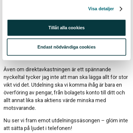
Skanska B, 3,2%
Visa detaljer
Essity B
, 3,1%
SKF B
, 3,0%
Tillåt alla cookies
Ericsson B
, 3,0%
Direktavkastningen är beräknad på föreslagen
Endast nödvändiga cookies
ordinarie utdelning i förhållande till stängningskurs
tisdag 17 februari 2026.
Även om direktavkastningen är ett spännande
nyckeltal tycker jag inte att man ska lägga allt för stor
vikt vid det. Utdelning ska vi komma ihåg är bara en
överföring av pengar, från bolagets konto till ditt och
allt annat lika ska aktiens värde minska med
motsvarande.
Nu ser vi fram emot utdelningssäsongen – glöm inte
att sätta på ljudet i telefonen!