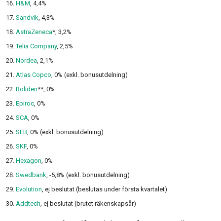
H&M
, 4,4%
Sandvik
, 4,3%
AstraZeneca
*, 3,2%
Telia Company
, 2,5%
Nordea
, 2,1%
Atlas Copco
, 0% (exkl. bonusutdelning)
Boliden
**, 0%
Epiroc
, 0%
SCA
, 0%
SEB
, 0% (exkl. bonusutdelning)
SKF
, 0%
Hexagon
, 0%
Swedbank
, -5,8% (exkl. bonusutdelning)
Evolution
, ej beslutat (beslutas under första kvartalet)
Addtech
, ej beslutat (brutet räkenskapsår)