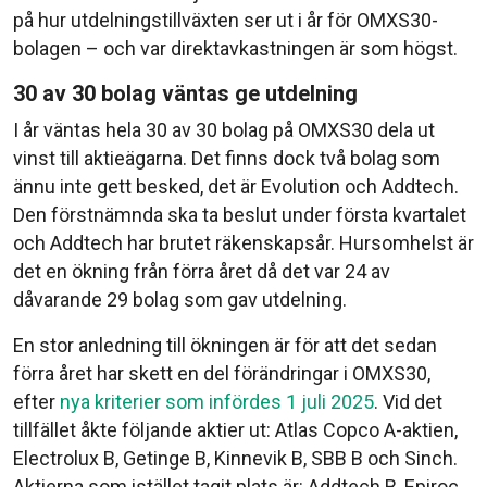
på hur utdelningstillväxten ser ut i år för OMXS30-
bolagen – och var direktavkastningen är som högst.
30 av 30 bolag väntas ge utdelning
I år väntas hela 30 av 30 bolag på OMXS30 dela ut
vinst till aktieägarna. Det finns dock två bolag som
ännu inte gett besked, det är Evolution och Addtech.
Den förstnämnda ska ta beslut under första kvartalet
och Addtech har brutet räkenskapsår. Hursomhelst är
det en ökning från förra året då det var 24 av
dåvarande 29 bolag som gav utdelning.
En stor anledning till ökningen är för att det sedan
förra året har skett en del förändringar i OMXS30,
efter
nya kriterier som infördes 1 juli 2025
. Vid det
tillfället åkte följande aktier ut: Atlas Copco A-aktien,
Electrolux B, Getinge B, Kinnevik B, SBB B och Sinch.
Aktierna som istället tagit plats är: Addtech B, Epiroc