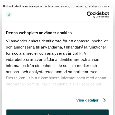
Historisk avkastning är ingen garanti för framtida avkastning. En investering i värdepapper/fonder
kan både öka och minska i värde och det är inte säkert att du får tillbaka det investerade kapitalet.
Avkastningen kan också öka eller minska på grund av förändringar i valutakursen. Vi reserverar
oss för eventuella fel i aktie- och fondinformationen som lämnas på denna sida. Åsikter och
Denna webbplats använder cookies
slutsatser som framkommer i bloggen är skribentens egna och skall inte ses som investeringsråd
och/eller åsikter från Avanza.
Vi använder enhetsidentifierare för att anpassa innehållet
och annonserna till användarna, tillhandahålla funktioner
Relaterade ämnen
för sociala medier och analysera vår trafik. Vi
vidarebefordrar även sådana identifierare och annan
information från din enhet till de sociala medier och
#tjejersomsparar (51)
Aktier (488)
Fonder (435)
annons- och analysföretag som vi samarbetar med.
Dessa kan i sin tur kombinera informationen med annan
Relaterade inlägg
information som du har tillhandahållit eller som de har
samlat in när du har använt deras tjänster.
Juli 2026 – aktierna & fonderna som
Visa detaljer
köptes (och såldes)