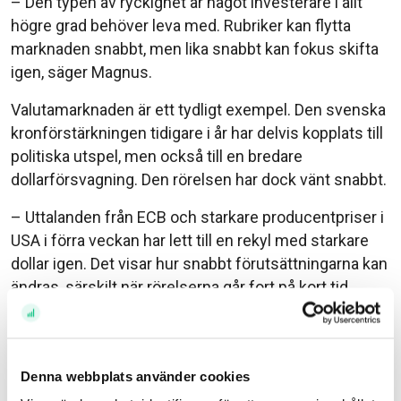
– Den typen av ryckighet är något investerare i allt
högre grad behöver leva med. Rubriker kan flytta
marknaden snabbt, men lika snabbt kan fokus skifta
igen, säger Magnus.
Valutamarknaden är ett tydligt exempel. Den svenska
kronförstärkningen tidigare i år har delvis kopplats till
politiska utspel, men också till en bredare
dollarförsvagning. Den rörelsen har dock vänt snabbt.
– Uttalanden från ECB och starkare producentpriser i
USA i förra veckan har lett till en rekyl med starkare
dollar igen. Det visar hur snabbt förutsättningarna kan
ändras, särskilt när rörelserna går fort på kort tid.
Private Banking-chefen om marknaden
framåt
När Magnus blickar framåt ser han fortsatt flera risker
Denna webbplats använder cookies
som marknaden kan underskatta. Politiska utspel