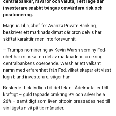
centralbanker, råvaror och valuta, i ett läge där
investerare snabbt tvingas omvärdera risk och
positionering.
Magnus Lilja, chef för Avanza Private Banking,
beskriver ett marknadsklimat där oron delvis har
skiftat karaktär, men inte försvunnit.
– Trumps nominering av Kevin Warsh som ny Fed-
chef har minskat en del av marknadens oro kring
centralbankens oberoende. Warsh är ett välkänt
namn med erfarenhet från Fed, vilket skapar ett visst
lugn bland investerare, säger han.
Beskedet fick tydliga följdeffekter. Ädelmetaller föll
kraftigt – guld tappade omkring 9% och silver hela
26% – samtidigt som även bitcoin pressades ned till
sin lägsta nivå på tio månader.