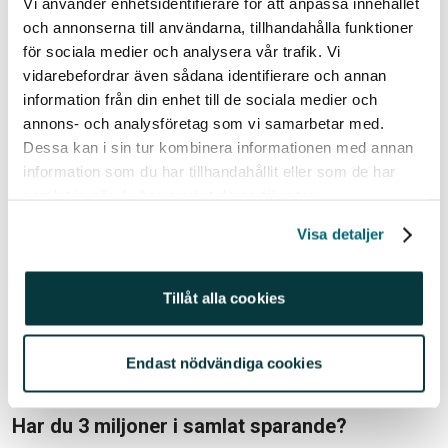
Vi använder enhetsidentifierare för att anpassa innehållet
från USA lär fortsätta, och geopolitiken i Mellanöstern
och annonserna till användarna, tillhandahålla funktioner
förblir ett osäkerhetsmoment som kan blossa upp.
för sociala medier och analysera vår trafik. Vi
vidarebefordrar även sådana identifierare och annan
– Både aktie- och kreditmarknaden är relativt högt
information från din enhet till de sociala medier och
värderade. Det gör marknaden mer känslig för
annons- och analysföretag som vi samarbetar med.
störningar, även om det fortfarande finns intressanta
Dessa kan i sin tur kombinera informationen med annan
fickor – som Emerging Markets, där fonder och
information som du har tillhandahållit eller som de har
ETF:er ofta är ett effektivt sätt att få exponering.
samlat in när du har använt deras tjänster.
Visa detaljer
Han pekar också på möjligheter i amerikanska
småbolag och noterar att Japan förtjänar fortsatt
bevakning, inte minst på grund av stigande långräntor.
Tillåt alla cookies
– Sammantaget är det ett komplext
investeringslandskap. Då behöver man ha en portfölj
Endast nödvändiga cookies
som klarar både snålblåst och plötsliga kastvindar.
Har du 3 miljoner i samlat sparande?