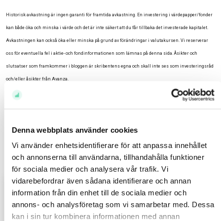
Historisk avkastning är ingen garanti för framtida avkastning. En investering i värdepapper/fonder
kan både öka och minska i värde och det är inte säkert att du får tillbaka det investerade kapitalet.
Avkastningen kan också öka eller minska på grund av förändringar i valutakursen. Vi reserverar
oss för eventuella fel i aktie- och fondinformationen som lämnas på denna sida. Åsikter och
slutsatser som framkommer i bloggen är skribentens egna och skall inte ses som investeringsråd
och/eller åsikter från Avanza.
Relaterade ämnen
Avanza (459)
Denna webbplats använder cookies
Vi använder enhetsidentifierare för att anpassa innehållet
Relaterade inlägg
och annonserna till användarna, tillhandahålla funktioner
för sociala medier och analysera vår trafik. Vi
vidarebefordrar även sådana identifierare och annan
Inför öppning: Rapporterande
information från din enhet till de sociala medier och
bolagen som köpts – och sålts
annons- och analysföretag som vi samarbetar med. Dessa
kan i sin tur kombinera informationen med annan