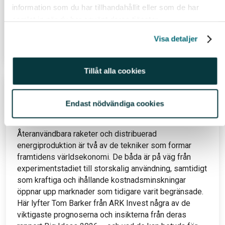
Av
Elin Benjaminsson
information som du har tillhandahållit eller som de har
19 jul 26
samlat in när du har använt deras tjänster.
Visa detaljer
Läs hela inlägget
Tillåt alla cookies
Återanvändbara raketer, nya
energisystem och nästa stora
Endast nödvändiga cookies
teknikskifte
Återanvändbara raketer och distribuerad
energiproduktion är två av de tekniker som formar
framtidens världsekonomi. De båda är på väg från
experimentstadiet till storskalig användning, samtidigt
som kraftiga och ihållande kostnadsminskningar
öppnar upp marknader som tidigare varit begränsade.
Här lyfter Tom Barker från ARK Invest några av de
viktigaste prognoserna och insikterna från deras