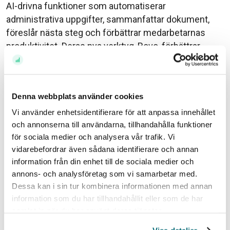
AI-drivna funktioner som automatiserar
administrativa uppgifter, sammanfattar dokument,
föreslår nästa steg och förbättrar medarbetarnas
produktivitet. Deras nya verktyg, Rovo, förbättrar
sökning, chatt och arbetsflödesautomatisering.
Varför vi gillar det? Atlassian är strukturellt väl
positionerat för att gynnas när AI blir en integrerad del
Denna webbplats använder cookies
av modern arbetsplatsproduktivitet. Utrullningen av
Vi använder enhetsidentifierare för att anpassa innehållet
AI-verktyg inom deras produktportfölj stärker
och annonserna till användarna, tillhandahålla funktioner
ytterligare deras värdeerbjudande. I pilotprogram de
för sociala medier och analysera vår trafik. Vi
genomfört har fördelarna varit tydliga – 88 % av
vidarebefordrar även sådana identifierare och annan
deltagarna rapporterade att de kunde spara minst en
information från din enhet till de sociala medier och
timme per vecka [3]. Dessa data ligger i linje med de
annons- och analysföretag som vi samarbetar med.
Dessa kan i sin tur kombinera informationen med annan
tillväxtförväntningar vi har för företaget, vilka är
information som du har tillhandahållit eller som de har
tvåsiffriga årligen på lång sikt.
samlat in när du har använt deras tjänster.
Vår bredare lins