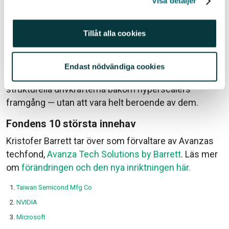
Visa detaljer
I slutändan investerar vi där innovation möter
nödvändighet: företag med dominerande positioner,
Tillåt alla cookies
höga inträdesbarriärer och produkter som kunderna
inte kan vara utan. Dessa verksamheter erbjuder ofta
mer stabila intäktsströmmar, högre motståndskraft
Endast nödvändiga cookies
mot marknadsrotationer och exponering mot de
strukturella drivkrafterna bakom hyperscalers
framgång — utan att vara helt beroende av dem.
Fondens 10 största innehav
Kristofer Barrett tar över som förvaltare av Avanzas
techfond,
Avanza Tech Solutions by Barrett
. Läs mer
om
förändringen och den nya inriktningen här.
Taiwan Semicond Mfg Co
NVIDIA
Microsoft