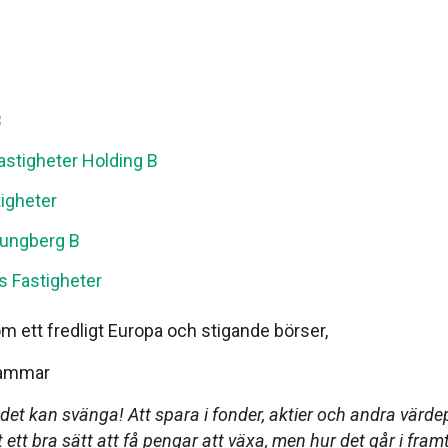
B
astigheter Holding B
tigheter
jungberg B
s Fastigheter
 ett fredligt Europa och stigande börser,
hammar
 det kan svänga! Att spara i fonder, aktier och andra värd
it ett bra sätt att få pengar att växa, men hur det går i fram