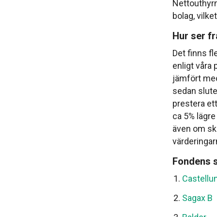
Nettouthyrni
bolag, vilke
Hur ser f
Det finns f
enligt våra
jämfört med
sedan slute
prestera ett
ca 5% lägre
även om ski
värderingarn
Fondens s
Castellu
Sagax B