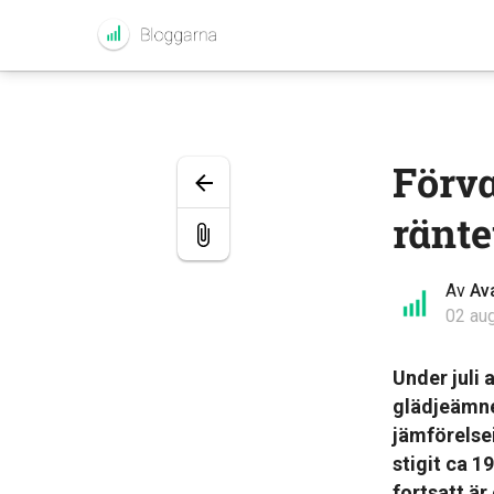
Förva
ränte
Av
Av
02 au
Under juli
glädjeämne
jämförelsei
stigit ca 
fortsatt är