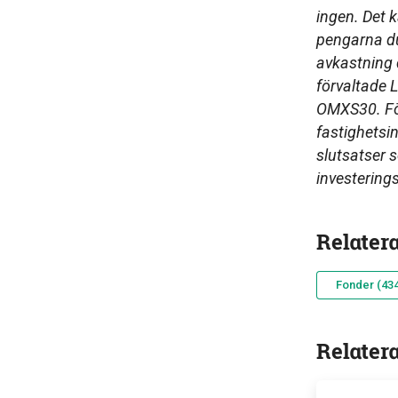
ingen. Det k
pengarna du 
avkastning
förvaltade 
OMXS30. För
fastighetsi
slutsatser 
investerings
Relater
Fonder (434
Relater