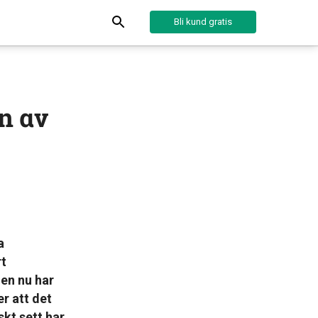
Bli kund gratis
en av
a
rt
den nu har
r att det
skt sett har