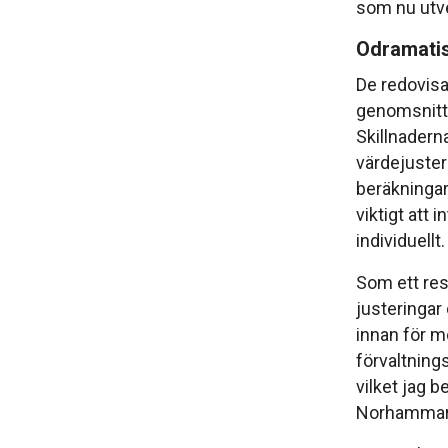
som nu utv
Odramatis
De redovisa
genomsnitts
Skillnadern
värdejusteri
beräkningar
viktigt att 
individuellt.
Som ett res
justeringar
innan för m
förvaltning
vilket jag 
Norhammar u