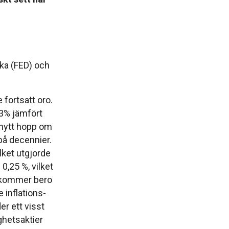
ka (FED) och
 fortsatt oro.
 3% jämfört
v nytt hopp om
på decennier.
lket utgjorde
0,25 %, vilket
n kommer bero
inflations-
er ett visst
ghetsaktier