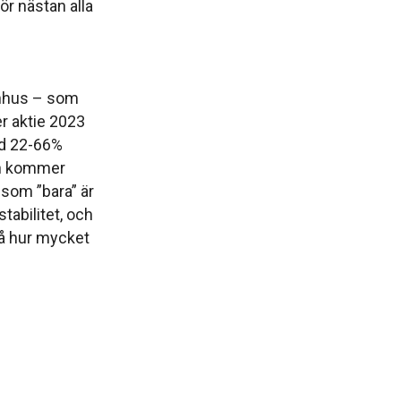
ör nästan alla
tenhus – som
r aktie 2023
ed 22-66%
rn kommer
 som ”bara” är
tabilitet, och
så hur mycket