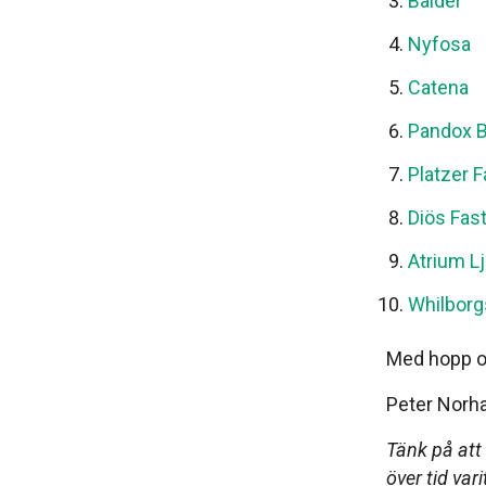
Balder
Nyfosa
Catena
Pandox 
Platzer F
Diös Fas
Atrium L
Whilborg
Med hopp om
Peter Nor
Tänk på att
över tid var