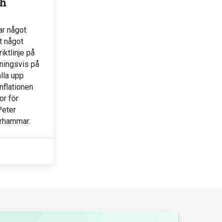
ch
ar något
t något
iktlinje på
ningsvis på
ålla upp
nflationen
or för
Peter
orhammar.