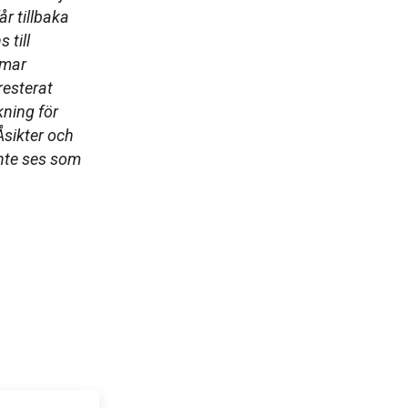
år tillbaka
 till
mmar
resterat
ning för
̊sikter och
inte ses som