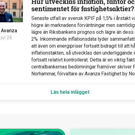
Hur utvecklas inflation, räntor o
sentimentet för fastighetsaktier?
Senaste utfall av svensk KPIF på 1,5% i årstakt v
högre än marknadens förväntningar men samtidig
v
Avanza
lägre än Riksbankens prognos och lägre än dess r
 jul 26
2%. Inkommande inflationsdata tyder sammanfatt
att även om energipriser fortsatt bidragit till att h
inflationstakten, så utvecklas den underliggande i
fortsatt relativt kontrollerat. Detta är en viktig fakt
centralbankernas bedömningar framöver skriver 
Norhammar, förvaltare av Avanza Fastighet by N
Läs hela inlägget