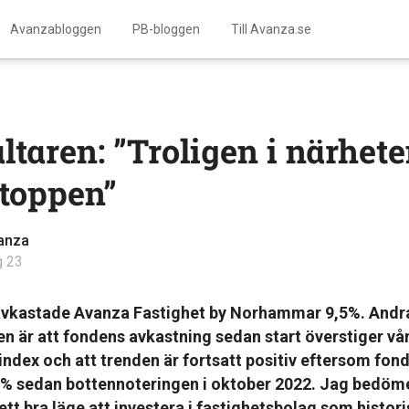
Avanzabloggen
PB-bloggen
Till Avanza.se
ltaren: ”Troligen i närhet
toppen”
anza
g 23
 avkastade Avanza Fastighet by Norhammar 9,5%. Andr
n är att fondens avkastning sedan start överstiger vå
ndex och att trenden är fortsatt positiv eftersom fon
19% sedan bottennoteringen i oktober 2022. Jag bedöme
 ett bra läge att investera i fastighetsbolag som histori