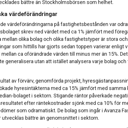
ecklades bättre än Stockholmsbörsen som helhet.
ka värdeförändringar
de värdeförändringarna på fastighetsbestånden var odr
bolaget skrev ned värdet med ca 1% jämfört med föregå
a mellan olika bolag och olika fastighetstyper är stora och
ngar som hittills har gjorts sedan toppen varierar enligt v
 mellan ca oförändrade värden till minus mer än 15%. Det 
inte generalisera utan att istället analysera varje bolag oc
ultat av förvärv, genomförda projekt, hyresgästanpassni
 ökade hyresintäkterna med ca 15% jämfört med samma k
edian-bolaget i sektorn. Stigande räntor påverkade negati
sresultatet efter räntekostnader sjönk med ca 10% för m
bedömer som odramatiskt. De bolag som ingår i Avanza Fa
tvecklas bättre än genomsnittet i sektorn.