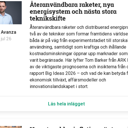
Återanvändbara raketer, nya
energisystem och nästa stora
teknikskifte
Återanvändbara raketer och distribuerad energipr
v
Avanza
två av de tekniker som formar framtidens världs
 jul 26
båda är på väg från experimentstadiet till storska
användning, samtidigt som kraftiga och ihållande
kostnadsminskningar öppnar upp marknader som 
varit begränsade. Här lyfter Tom Barker från ARK 
av de viktigaste prognoserna och insikterna från
rapport Big Ideas 2026 – och vad de kan betyda 
ekonomisk tillväxt, affärsmodeller och
innovationslandskapet i stort.
Läs hela inlägget