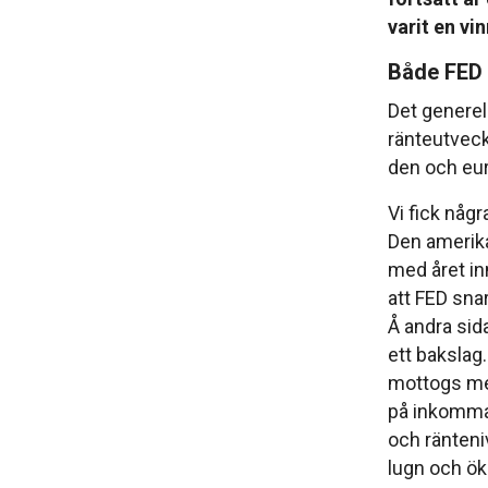
varit en vi
Både FED 
Det generel
ränteutvec
den och eur
Vi fick någ
Den amerika
med året inn
att FED sna
Å andra sid
ett bakslag
mottogs me
på inkomman
och ränteniv
lugn och ök