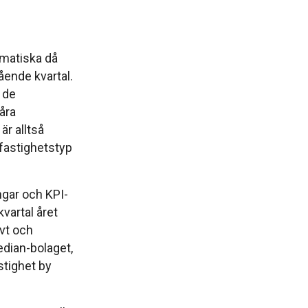
amatiska då
ende kvartal.
 de
åra
är alltså
h fastighetstyp
ngar och KPI-
vartal året
vt och
edian-bolaget,
stighet by