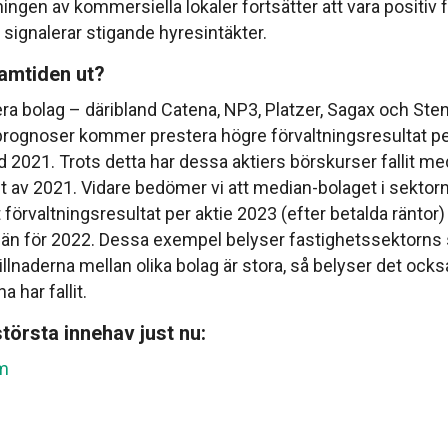
ngen av kommersiella lokaler fortsätter att vara positiv f
t signalerar stigande hyresintäkter.
ramtiden ut?
lera bolag – däribland Catena, NP3, Platzer, Sagax och S
 prognoser kommer prestera högre förvaltningsresultat pe
 2021. Trots detta har dessa aktiers börskurser fallit m
t av 2021. Vidare bedömer vi att median-bolaget i sekto
 förvaltningsresultat per aktie 2023 (efter betalda räntor)
 än för 2022. Dessa exempel belyser fastighetssektorns s
llnaderna mellan olika bolag är stora, så belyser det ock
a har fallit.
törsta innehav just nu:
m