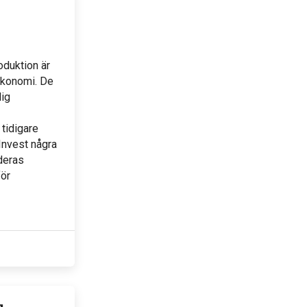
oduktion är
ekonomi. De
lig
tidigare
Invest några
 deras
för