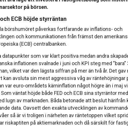
nnarsektor på börsen.
och ECB höjde styrräntan
la börshumöret påverkas fortfarande av inflations- och
klingen och kommunikationen från främst den amerikans
opeiska (ECB) centralbanken.
ra datapunkter som var klart positiva medan andra skapade
nska inflationen svalnade i juni och KPI steg med ”bara”
an, vilket var den lägsta siffran på mer än två år. Det ga
rt kan avsluta sin mest aggressiva våg av räntehöjningar 
an var euro-områdets kärninflation något högre än i maj vi
. Som väntat höjde både FED och ECB sina styrräntor med 
d lugn av marknaden. Båda betonade att beslut härifrå
de data. Oavsett den exakta utvecklingen av kommande 
åer så är vi troligen i närheten av räntetoppen vilket sprid
ar riskaptiten på aktiemarknaden och då särskilt för fasti