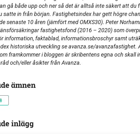
an gå både upp och ner så det är alltså inte säkert att du f
satte in från början. Fastighetsindex har gett högre chans
 de senaste 10 åren (jämfört med OMXS30). Peter Norha
Länsförsäkringar fastighetsfond (2016 – 2020) som överp
 information, faktablad, informationsbroschyr samt uträk
ndex historiska utveckling se avanza.se/avanzafastighet. A
som framkommer i bloggen är skribentens egna och skall 
råd och/eller åsikter från Avanza.
ade ämnen
)
ade inlägg