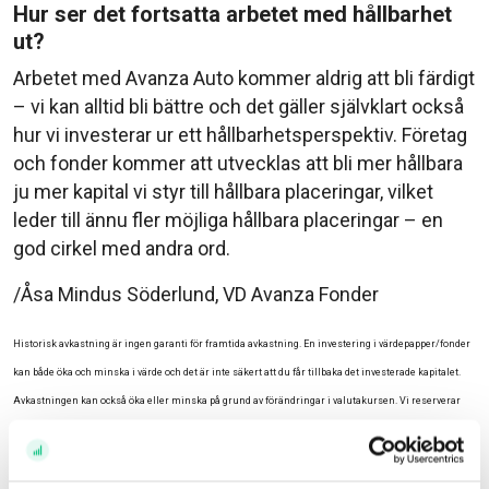
Hur ser det fortsatta arbetet med hållbarhet
ut?
Arbetet med Avanza Auto kommer aldrig att bli färdigt
– vi kan alltid bli bättre och det gäller självklart också
hur vi investerar ur ett hållbarhetsperspektiv. Företag
och fonder kommer att utvecklas att bli mer hållbara
ju mer kapital vi styr till hållbara placeringar, vilket
leder till ännu fler möjliga hållbara placeringar – en
god cirkel med andra ord.
/Åsa Mindus Söderlund, VD Avanza Fonder
Historisk avkastning är ingen garanti för framtida avkastning. En investering i värdepapper/fonder
kan både öka och minska i värde och det är inte säkert att du får tillbaka det investerade kapitalet.
Avkastningen kan också öka eller minska på grund av förändringar i valutakursen. Vi reserverar
oss för eventuella fel i aktie- och fondinformationen som lämnas på denna sida.
Relaterade ämnen