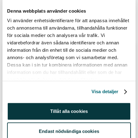
Denna webbplats använder cookies
Avanza (460)
Fonder (436)
Vi använder enhetsidentifierare för att anpassa innehållet
och annonserna till användarna, tillhandahålla funktioner
Relaterade inlägg
för sociala medier och analysera vår trafik. Vi
vidarebefordrar även sådana identifierare och annan
information från din enhet till de sociala medier och
Fastighetsexperten: nya
annons- och analysföretag som vi samarbetar med.
styrkebesked från branschen
Dessa kan i sin tur kombinera informationen med annan
information som du har tillhandahållit eller som de har
Av
Avanza
samlat in när du har använt deras tjänster.
06 aug 26
Visa detaljer
Läs hela inlägget
Tillåt alla cookies
Så börjar du spara i fonder i 3 enkla
Endast nödvändiga cookies
steg