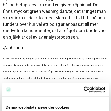
hållbarhetspolicy lika med en given köpsignal. Det
finns mycket green washing därute, det är inget man
ska sticka under stol med. Men att aktivt titta på och
fundera över hur väl ett bolag är anpassat till mer
medvetna konsumenter, det är något som borde vara
en självklar del av av analysprocessen.
//Johanna
Historisk avkastning är ingen garanti för framtida avkastning. En investering i värdepapper/fonder
kan både öka och minska i värde och det är inte säkert att du får tillbaka det investerade kapitalet.
Avkastningen kan också öka eller minska på grund av förändringar i valutakursen. Vi reserverar
oss för eventuella fel i aktie- och fondinformationen som lämnas på denna sida. Åsikter och
slutsatser som framkommer i bloggen är skribentens egna och skall inte ses som investeringsråd
och/eller åsikter från Avanza.
Relaterade ämnen
Denna webbplats använder cookies