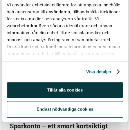
Vi använder enhetsidentifierare för att anpassa innehållet
@johannakull (220)
#sparahållbart (41)
och annonserna till användarna, tillhandahålla funktioner
Sparande (147)
för sociala medier och analysera vår trafik. Vi
vidarebefordrar även sådana identifierare och annan
Relaterade inlägg
information från din enhet till de sociala medier och
annons- och analysföretag som vi samarbetar med.
Dessa kan i sin tur kombinera informationen med annan
30-åriga kvinnor är årets bästa
information som du har tillhandahållit eller som de har
investerare
samlat in när du har använt deras tjänster.
Visa detaljer
Av
Felicia Schön
17 jul 26
Tillåt alla cookies
Läs hela inlägget
Endast nödvändiga cookies
Sparkonto – ett smart kortsiktigt