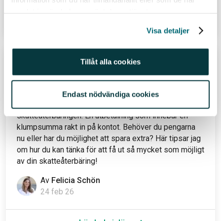
samlat in när du har använt deras tjänster.
Läs hela inlägget
Visa detaljer
Tillåt alla cookies
Datum för skatteåterbäringen 2026 –
och så maxar du den
Påsken är här och för många väntar det inte bara ägg
Endast nödvändiga cookies
och godis – utan även den efterlängtade
skatteåterbäringen. En utbetalning som innebär en
klumpsumma rakt in på kontot. Behöver du pengarna
nu eller har du möjlighet att spara extra? Här tipsar jag
om hur du kan tänka för att få ut så mycket som möjligt
av din skatteåterbäring!
Av
Felicia Schön
24 feb 26