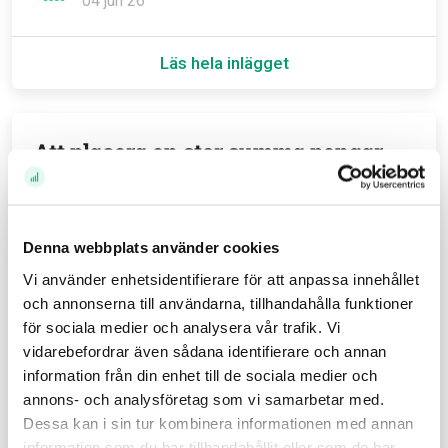
04 jun 26
Läs hela inlägget
Att placera en stor summa pengar
Jag har ärvt en större summa pengar, hur ska jag göra
nu? Så lyder en av de vanligaste frågorna till bloggen
och podden. Att investera en större summa pengar
Denna webbplats använder cookies
behöver emellertid inte vara svårare än att investera
en mindre pott. Oftast kan man använda sig av precis
Vi använder enhetsidentifierare för att anpassa innehållet
samma tankesätt och strategi. Det är snarare den
och annonserna till användarna, tillhandahålla funktioner
psykologiska biten som kan stöka till det och inte
för sociala medier och analysera vår trafik. Vi
sällan leder till att vi inte vågar investera pengarna
vidarebefordrar även sådana identifierare och annan
överhuvudtaget.
information från din enhet till de sociala medier och
annons- och analysföretag som vi samarbetar med.
Av
Avanza
Dessa kan i sin tur kombinera informationen med annan
01 apr 26
information som du har tillhandahållit eller som de har