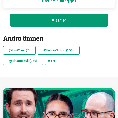
Läs hela inlägget
Visa fler
Andra ämnen
@ElinWiker (7)
@FeliciaSchön (150)
@johannakull (220)