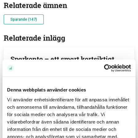
Relaterade ämnen
Sparande (147)
Relaterade inlägg
Sparkonto – ett smart kortsiktigt
sparande
Av
Felicia Schön
13 jul 26
Denna webbplats använder cookies
Vi använder enhetsidentifierare för att anpassa innehållet
och annonserna till användarna, tillhandahålla funktioner
Läs hela inlägget
för sociala medier och analysera vår trafik. Vi
vidarebefordrar även sådana identifierare och annan
information från din enhet till de sociala medier och
Hur använder andra
annons- och analysföretag som vi samarbetar med.