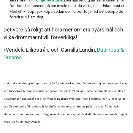
använda
Portföljgeneratorn
.
Den hjälper dig att sätta samman en
fondportfölj baserat på hur mycket risk du vill ta, din tidshorisont etc.
Med ett knapptryck köps sedan denna portfölj med det belopp du
föredrar. Så smidigt!
Det vore så roligt att höra mer om era nyårsmål och
vilka drömmar ni vill förverkliga!
/Vendela Liiliestråle och Camilla Lundin,
Business &
Dreams
Historisk avkastning är ingen garanti för framtida avkastning. En investering i värdepapper/fonder
kan både öka och minska i värde och det är inte säkert att du får tillbaka det investerade kapitalet.
Avkastningen kan också öka eller minska på grund av förändringar i valutakursen. Vi reserverar
oss för eventuella fel i aktie- och fondinformationen som lämnas på denna sida. Åsikter och
slutsatser som framkommer i bloggen är skribentens egna och skall inte ses som investeringsråd
och/eller åsikter från Avanza.