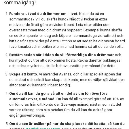
komma igång!
Fundera ut vad du drömmer om i livet.
Kollar du på en
sommarstuga? Vill du skaffa hund? Något vi tycker är extra
motiverande är att göra en vision board. Leta efter bilder som
överensstämmer med din dröm (vi hoppas till exempel kunna skaffa
en cocker spaniel en dag och köpa en sommarstuga vid vattnet) och
hitta de finaste bilder på detta! Ett tips är att sedan ha din vision board
favoritmarkerad i mobilen eller inramad hemma så att du ser den ofta.
Bestäm sedan när i tiden du vill förverkliga dina drömmar
och
hur mycket du tror att det kommer kosta. Räkna därefter baklänges
och se hur mycket du skulle behöva avsätta per månad för detta.
Skapa ett konto.
Vi använder Avanza, och gillar speciellt appen där
du snabbt och enkelt kan skapa ett konto, men du väljer självklart den
aktör som du känner blir bäst för dig.
Om du vill kan du göra så att en del av din lön överförs
automatiskt varje månad.
Du kan då till exempel görs så att 10% av
din lön dras från ditt konto den 25e varje månad, nästan som att det
vore en räkning som ska betalas Om du vill kan du också göra
engångsöverföringar.
Om du sen är osäker på hur du ska placera ditt kapital så kan du