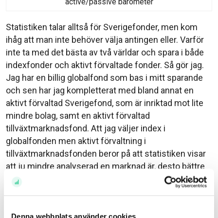
active/passive barometer
Statistiken talar alltså för Sverigefonder, men kom
ihåg att man inte behöver välja antingen eller. Varför
inte ta med det bästa av två världar och spara i både
indexfonder och aktivt förvaltade fonder. Så gör jag.
Jag har en billig globalfond som bas i mitt sparande
och sen har jag kompletterat med bland annat en
aktivt förvaltad Sverigefond, som är inriktad mot lite
mindre bolag, samt en aktivt förvaltad
tillväxtmarknadsfond. Att jag väljer index i
globalfonden men aktivt förvaltning i
tillväxtmarknadsfonden beror på att statistiken visar
att ju mindre analyserad en marknad är, desto bättre
förutsättningar finns det för aktiv förvaltning. Något
som blir extra tydligt när man jämför de aktiva
förvaltarnas prestation på den extremt
välanalyserade amerikanska aktiemarknaden,
Denna webbplats använder cookies