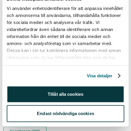
respektive tillväxtmarknaderna.
Vi använder enhetsidentifierare för att anpassa innehållet
och annonserna till användarna, tillhandahålla funktioner
Hur gör du valet mellan aktivt och passivt förvaltade
för sociala medier och analysera vår trafik. Vi
fonder?
vidarebefordrar även sådana identifierare och annan
information från din enhet till de sociala medier och
//Johanna
annons- och analysföretag som vi samarbetar med.
Dessa kan i sin tur kombinera informationen med annan
Historisk avkastning är ingen garanti för framtida avkastning. En investering i värdepapper/fonder
information som du har tillhandahållit eller som de har
kan både öka och minska i värde och det är inte säkert att du får tillbaka det investerade kapitalet.
samlat in när du har använt deras tjänster.
Avkastningen kan också öka eller minska på grund av förändringar i valutakursen. Vi reserverar
Visa detaljer
oss för eventuella fel i aktie- och fondinformationen som lämnas på denna sida. Åsikter och
slutsatser som framkommer i bloggen är skribentens egna och skall inte ses som investeringsråd
och/eller åsikter från Avanza.
Tillåt alla cookies
Relaterade ämnen
Endast nödvändiga cookies
@johannakull (220)
Fonder (434)