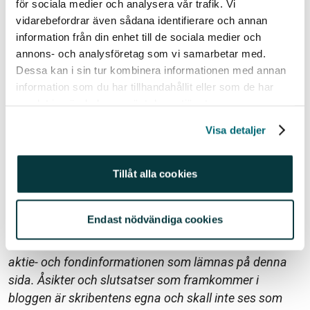
för sociala medier och analysera vår trafik. Vi
med en spread – det vill säga skillnaden mellan köp-
vidarebefordrar även sådana identifierare och annan
och säljkurs – den ska du också hålla koll på efter
information från din enhet till de sociala medier och
eftersom den kan variera och räknas som en
annons- och analysföretag som vi samarbetar med.
kostnad.
Dessa kan i sin tur kombinera informationen med annan
information som du har tillhandahållit eller som de har
Börshälsningar!
samlat in när du har använt deras tjänster.
/Philip
Visa detaljer
Historisk avkastning är ingen garanti för framtida
avkastning. En investering i värdepapper/fonder kan
Tillåt alla cookies
både öka och minska i värde och det är inte säkert att
du får tillbaka det investerade kapitalet. Avkastningen
Endast nödvändiga cookies
kan också öka eller minska på grund av förändringar i
valutakursen. Vi reserverar oss för eventuella fel i
aktie- och fondinformationen som lämnas på denna
sida. Åsikter och slutsatser som framkommer i
bloggen är skribentens egna och skall inte ses som