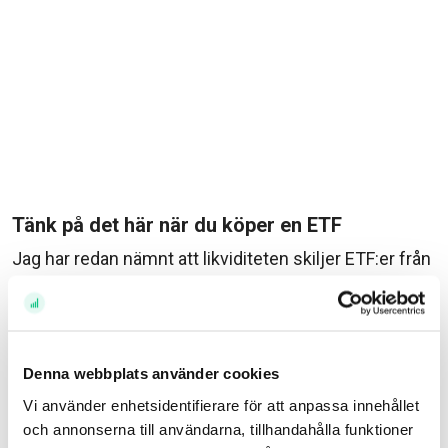
Tänk på det här när du köper en ETF
Jag har redan nämnt att likviditeten skiljer ETF:er från
traditionella fonder. Men det finns mer som är bra att
känna till. Till att börja med är de flesta ETF:er passivt
förvaltade och följer ett index. Det kan du nästan ana
när du tittar på förvaltningsavgifterna, de är relativt
Denna webbplats använder cookies
låga. Glöm inte att du också betalar courtage – precis
Vi använder enhetsidentifierare för att anpassa innehållet
som när du handlar aktier – när du köper och säljer de
och annonserna till användarna, tillhandahålla funktioner
här börshandlade produkterna. ETF:er handlas också