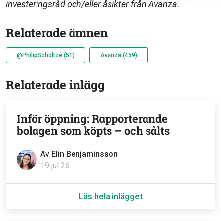
investeringsråd och/eller åsikter från Avanza.
Relaterade ämnen
@PhilipScholtzé (51)
Avanza (459)
Relaterade inlägg
Inför öppning: Rapporterande
bolagen som köpts – och sålts
Av
Elin Benjaminsson
19 jul 26
Läs hela inlägget