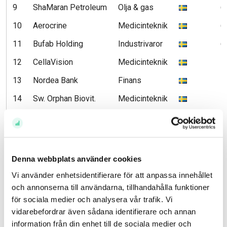
9
ShaMaran Petroleum
Olja & gas
6
10
Aerocrine
Medicinteknik
6
11
Bufab Holding
Industrivaror
6
12
CellaVision
Medicinteknik
5
13
Nordea Bank
Finans
5
14
Sw. Orphan Biovit.
Medicinteknik
5
15
NGS Group
Bemanning
4
Ökning av antalet ägare (utl. aktier
Aktie
Verksamhet
Börs
Ök 
Denna webbplats använder cookies
1
Apple
Hemelektronik
Vi använder enhetsidentifierare för att anpassa innehållet
och annonserna till användarna, tillhandahålla funktioner
2
Kesko
Detaljhandel
för sociala medier och analysera vår trafik. Vi
3
Pandora
Smycken
vidarebefordrar även sådana identifierare och annan
information från din enhet till de sociala medier och