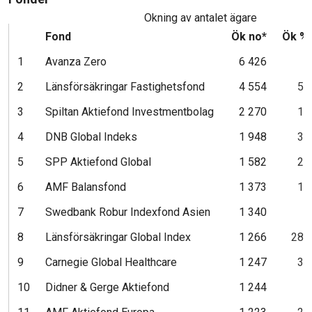
Ökning av antalet ägare
Fond
Ök no*
Ök %
1
Avanza Zero
6 426
5
2
Länsförsäkringar Fastighetsfond
4 554
56
3
Spiltan Aktiefond Investmentbolag
2 270
14
4
DNB Global Indeks
1 948
34
5
SPP Aktiefond Global
1 582
22
6
AMF Balansfond
1 373
16
7
Swedbank Robur Indexfond Asien
1 340
5
8
Länsförsäkringar Global Index
1 266
286
9
Carnegie Global Healthcare
1 247
39
10
Didner & Gerge Aktiefond
1 244
9