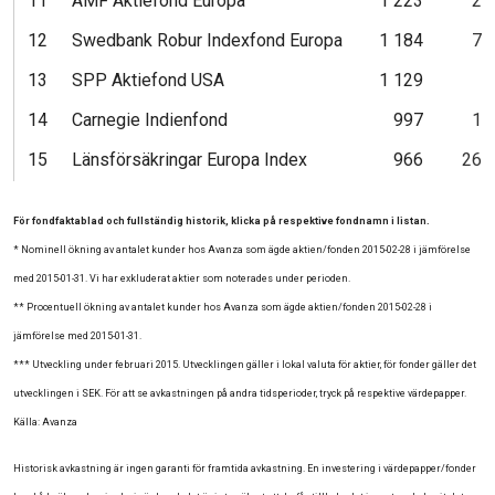
11
AMF Aktiefond Europa
1 223
28
12
Swedbank Robur Indexfond Europa
1 184
75
13
SPP Aktiefond USA
1 129
6
14
Carnegie Indienfond
997
14
15
Länsförsäkringar Europa Index
966
265
För fondfaktablad och fullständig historik, klicka på respektive fondnamn i listan.
* Nominell ökning av antalet kunder hos Avanza som ägde aktien/fonden 2015-02-28 i jämförelse
med 2015-01-31. Vi har exkluderat aktier som noterades under perioden.
** Procentuell ökning av antalet kunder hos Avanza som ägde aktien/fonden 2015-02-28 i
jämförelse med 2015-01-31.
*** Utveckling under februari 2015. Utvecklingen gäller i lokal valuta för aktier, för fonder gäller det
utvecklingen i SEK. För att se avkastningen på andra tidsperioder, tryck på respektive värdepapper.
Källa: Avanza
Historisk avkastning är ingen garanti för framtida avkastning. En investering i värdepapper/fonder