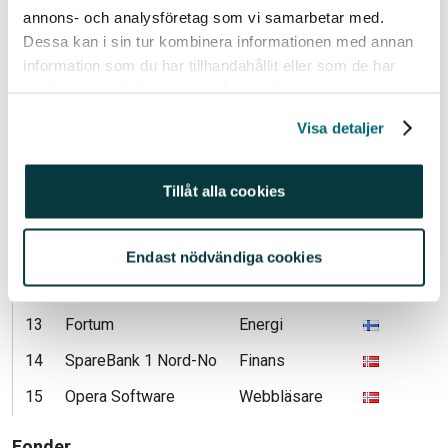
4
Vardia Insurance
Försäkring
annons- och analysföretag som vi samarbetar med.
5
Statoil
Olja & gas
Dessa kan i sin tur kombinera informationen med annan
information som du har tillhandahållit eller som de har
6
Novo Nordisk
Läkemedel
samlat in när du har använt deras tjänster.
7
Tesla Motors
Bilar
Visa detaljer
8
Technopolis
Fastigheter
9
Thin Film Electronics
Elektronik
Tillåt alla cookies
10
Walt Disney
Underhållning
11
Sampo
Finans
Endast nödvändiga cookies
12
Seadrill
Oljeservice
13
Fortum
Energi
14
SpareBank 1 Nord-No
Finans
15
Opera Software
Webbläsare
Fonder