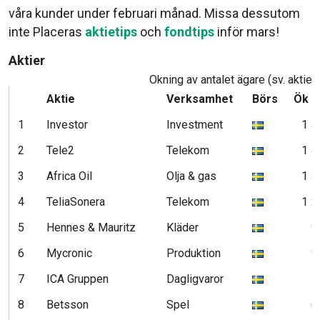
våra kunder under februari månad. Missa dessutom
inte Placeras
aktietips
och
fondtips
inför mars!
Aktier
Ökning av antalet ägare (sv. aktier)
Aktie
Verksamhet
Börs
Ök n
1
Investor
Investment
1 4
2
Tele2
Telekom
1 4
3
Africa Oil
Olja & gas
1 3
4
TeliaSonera
Telekom
1 2
5
Hennes & Mauritz
Kläder
9
6
Mycronic
Produktion
9
7
ICA Gruppen
Dagligvaror
7
8
Betsson
Spel
6