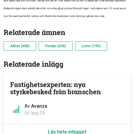
kan både öka och minska i värde och det är inte säkert att du får tillbaka det investerade kapitalet.
Avkastningen kan också öka eller minska på grund av förändringar i valutakursen. Vi reserverar
oss för eventuella fel i aktie- och fondinformationen som lämnas på denna sida.
Relaterade ämnen
Aktier (488)
Fonder (436)
Listor (195)
Relaterade inlägg
Fastighetsexperten: nya
styrkebesked från branschen
Av
Avanza
06 aug 26
Läs hela inlägget