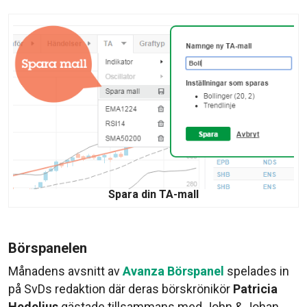
Spara din TA-mall
Börspanelen
Månadens avsnitt av
Avanza Börspanel
spelades in
på SvDs redaktion där deras börskrönikör
Patricia
Hedelius
gästade tillsammans med John & Johan