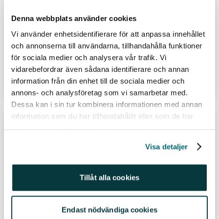
Inför öppning: Rapporterande
bolagen som köpts – och sålts
Denna webbplats använder cookies
Vi använder enhetsidentifierare för att anpassa innehållet
Av
Elin Benjaminsson
och annonserna till användarna, tillhandahålla funktioner
19 jul 26
för sociala medier och analysera vår trafik. Vi
vidarebefordrar även sådana identifierare och annan
information från din enhet till de sociala medier och
Läs hela inlägget
annons- och analysföretag som vi samarbetar med.
Dessa kan i sin tur kombinera informationen med annan
information som du har tillhandahållit eller som de har
Återanvändbara raketer, nya
samlat in när du har använt deras tjänster.
energisystem och nästa stora
Visa detaljer
teknikskifte
Återanvändbara raketer och distribuerad
Tillåt alla cookies
energiproduktion är två av de tekniker som formar
framtidens världsekonomi. De båda är på väg från
experimentstadiet till storskalig användning, samtidigt
Endast nödvändiga cookies
som kraftiga och ihållande kostnadsminskningar