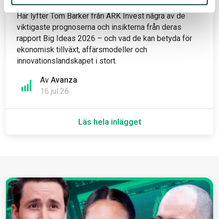
öppnar upp marknader som tidigare varit begränsade.
Här lyfter Tom Barker från ARK Invest några av de
viktigaste prognoserna och insikterna från deras
rapport Big Ideas 2026 – och vad de kan betyda för
ekonomisk tillväxt, affärsmodeller och
innovationslandskapet i stort.
Av
Avanza
16 jul 26
Läs hela inlägget