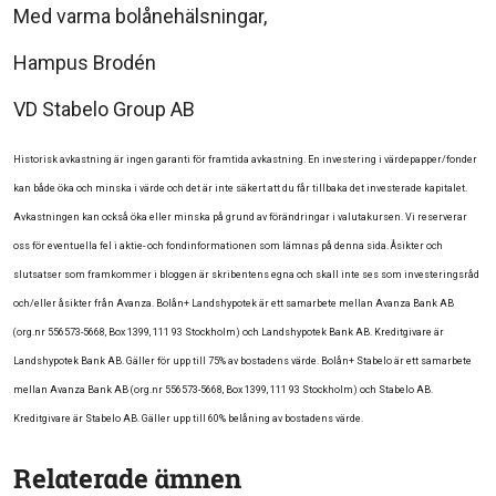
Med varma bolånehälsningar,
Hampus Brodén
VD Stabelo Group AB
Historisk avkastning är ingen garanti för framtida avkastning. En investering i värdepapper/fonder
kan både öka och minska i värde och det är inte säkert att du får tillbaka det investerade kapitalet.
Avkastningen kan också öka eller minska på grund av förändringar i valutakursen. Vi reserverar
oss för eventuella fel i aktie- och fondinformationen som lämnas på denna sida. Åsikter och
slutsatser som framkommer i bloggen är skribentens egna och skall inte ses som investeringsråd
och/eller åsikter från Avanza. Bolån+ Landshypotek är ett samarbete mellan Avanza Bank AB
(org.nr 556573-5668, Box 1399, 111 93 Stockholm) och Landshypotek Bank AB. Kreditgivare är
Landshypotek Bank AB. Gäller för upp till 75% av bostadens värde. Bolån+ Stabelo är ett samarbete
mellan Avanza Bank AB (org.nr 556573-5668, Box 1399, 111 93 Stockholm) och Stabelo AB.
Kreditgivare är Stabelo AB. Gäller upp till 60% belåning av bostadens värde.
Relaterade ämnen