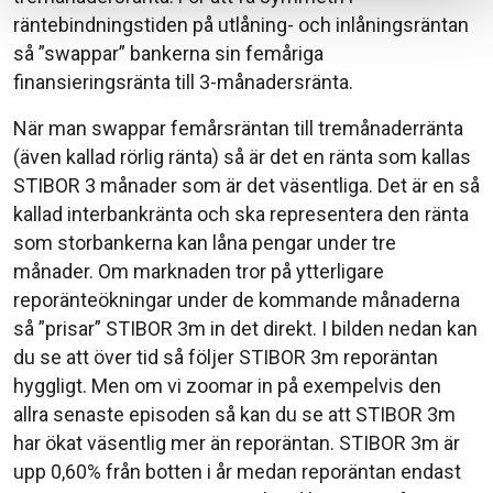
räntebindningstiden på utlåning- och inlåningsräntan
så ”swappar” bankerna sin femåriga
finansieringsränta till 3-månadersränta.
När man swappar femårsräntan till tremånaderränta
(även kallad rörlig ränta) så är det en ränta som kallas
STIBOR 3 månader som är det väsentliga. Det är en så
kallad interbankränta och ska representera den ränta
som storbankerna kan låna pengar under tre
månader. Om marknaden tror på ytterligare
reporänteökningar under de kommande månaderna
så ”prisar” STIBOR 3m in det direkt. I bilden nedan kan
du se att över tid så följer STIBOR 3m reporäntan
hyggligt. Men om vi zoomar in på exempelvis den
allra senaste episoden så kan du se att STIBOR 3m
har ökat väsentlig mer än reporäntan. STIBOR 3m är
upp 0,60% från botten i år medan reporäntan endast