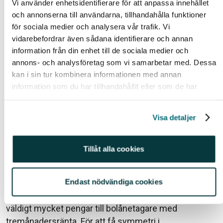
Vi använder enhetsidentifierare för att anpassa innehållet
och annonserna till användarna, tillhandahålla funktioner
för sociala medier och analysera vår trafik. Vi
vidarebefordrar även sådana identifierare och annan
information från din enhet till de sociala medier och
annons- och analysföretag som vi samarbetar med. Dessa
kan i sin tur kombinera informationen med annan
information som du har tillhandahållit eller som de har
samlat in när du har använt deras tjänster.
Visa detaljer
Följer de korta bolåneräntorna reporäntan?
Tillåt alla cookies
Tyvärr är det inte reporäntan som är den mest
avgörande korträntan för bolåneräntor. När banker ger
ut bostadsobligationer har de oftast en löptid och en
Endast nödvändiga cookies
räntebindning runt fem år. Men bankerna lånar ut
väldigt mycket pengar till bolånetagare med
tremånadersränta. För att få symmetri i