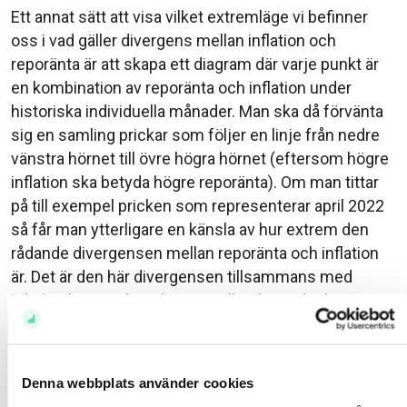
Ett annat sätt att visa vilket extremläge vi befinner
oss i vad gäller divergens mellan inflation och
reporänta är att skapa ett diagram där varje punkt är
en kombination av reporänta och inflation under
historiska individuella månader. Man ska då förvänta
sig en samling prickar som följer en linje från nedre
vänstra hörnet till övre högra hörnet (eftersom högre
inflation ska betyda högre reporänta). Om man tittar
på till exempel pricken som representerar april 2022
så får man ytterligare en känsla av hur extrem den
rådande divergensen mellan reporänta och inflation
är. Det är den här divergensen tillsammans med
Riksbankens och andra centralbankers ökade
kommunikation rörande ränteökningar som just nu
skrämmer räntemarknaden till att handla upp
räntenivåerna kraftigt.
Denna webbplats använder cookies