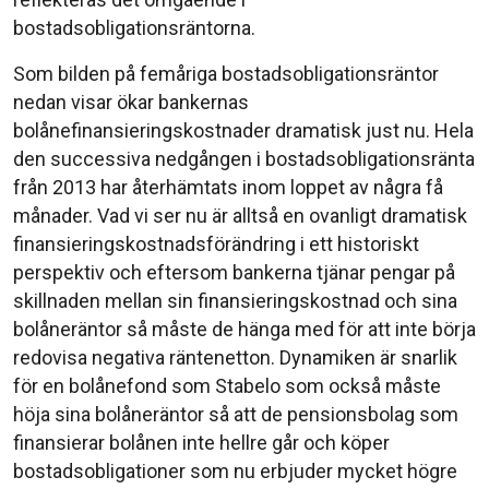
bostadsobligationsräntorna.
Som bilden på femåriga bostadsobligationsräntor
nedan visar ökar bankernas
bolånefinansieringskostnader dramatisk just nu. Hela
den successiva nedgången i bostadsobligationsränta
från 2013 har återhämtats inom loppet av några få
månader. Vad vi ser nu är alltså en ovanligt dramatisk
finansieringskostnadsförändring i ett historiskt
perspektiv och eftersom bankerna tjänar pengar på
skillnaden mellan sin finansieringskostnad och sina
bolåneräntor så måste de hänga med för att inte börja
redovisa negativa räntenetton. Dynamiken är snarlik
för en bolånefond som Stabelo som också måste
höja sina bolåneräntor så att de pensionsbolag som
finansierar bolånen inte hellre går och köper
bostadsobligationer som nu erbjuder mycket högre