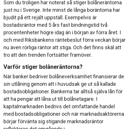
Som du troligen har noterat så stiger bolåneräntorna
just nu i Sverige. Inte minst de långa boräntorna har
bjudit på ett rejält uppställ. Exempelvis är
bostadsräntor med 5 års fast bindningstid två
procentenheter högre idag än i början av förra året. I
och med Riksbankens räntebeslut förra veckan börjar
nu även rörliga räntor att stiga. Och det finns skäl att
tro att den trenden fortsätter framöver.
Varför stiger bolåneräntorna?
När banker bedriver bolåneverksamhet finansierar de
sin utlåning genom att i huvudsak ge ut så kallade
bostadsobligationer. Bankerna tar alltså själva lån för
att ha pengar att låna ut till bolånetagare. I
kapitalmarknaden bedrivs det omfattande handel
med bostadsobligationer och när marknadsaktörerna
börjar förvänta sig stigande marknadsräntor
reflekteras det omgående i