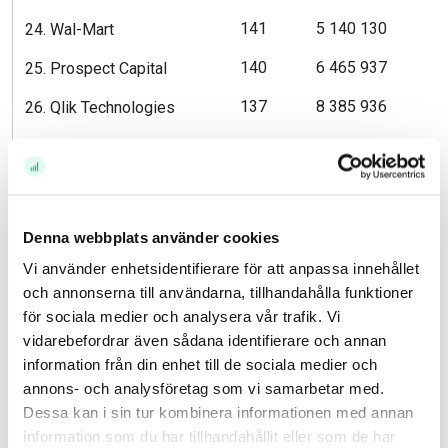
141
5 140 130
24. Wal-Mart
140
6 465 937
25. Prospect Capital
137
8 385 936
26. Qlik Technologies
132
7 700 313
27. Amazon.com
130
9 951 208
28. Banco Santander
122
4 298 142
29. 3D Systems
Denna webbplats använder cookies
100
8 218 171
30. Philip Morris
Vi använder enhetsidentifierare för att anpassa innehållet
och annonserna till användarna, tillhandahålla funktioner
för sociala medier och analysera vår trafik. Vi
* Utveckling i år uppdaterad med stängningskurs 2013-10-29. Utvecklingen gäller i lokal valuta.
vidarebefordrar även sådana identifierare och annan
Källa: Avanza Bank
information från din enhet till de sociala medier och
annons- och analysföretag som vi samarbetar med.
Historisk avkastning är ingen garanti för framtida avkastning. En investering i värdepapper/fonder
Dessa kan i sin tur kombinera informationen med annan
kan både öka och minska i värde och det är inte säkert att du får tillbaka det investerade kapitalet.
information som du har tillhandahållit eller som de har
Avkastningen kan också öka eller minska på grund av förändringar i valutakursen.