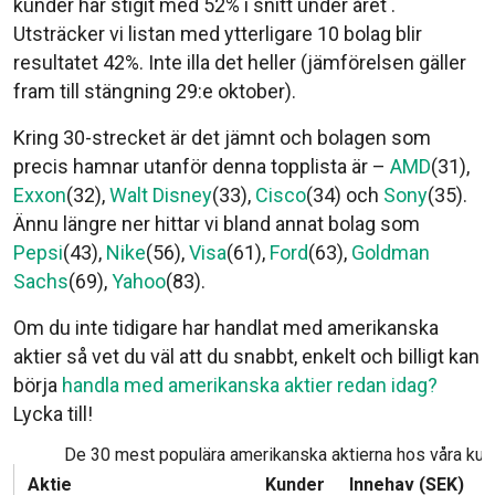
kunder har stigit med 52% i snitt under året .
Utsträcker vi listan med ytterligare 10 bolag blir
resultatet 42%. Inte illa det heller (jämförelsen gäller
fram till stängning 29:e oktober).
Kring 30-strecket är det jämnt och bolagen som
precis hamnar utanför denna topplista är –
AMD
(31),
Exxon
(32),
Walt Disney
(33),
Cisco
(34) och
Sony
(35).
Ännu längre ner hittar vi bland annat bolag som
Pepsi
(43),
Nike
(56),
Visa
(61),
Ford
(63),
Goldman
Sachs
(69),
Yahoo
(83).
Om du inte tidigare har handlat med amerikanska
aktier så vet du väl att du snabbt, enkelt och billigt kan
börja
handla med amerikanska aktier redan idag?
Lycka till!
De 30 mest populära amerikanska aktierna hos våra kun
Aktie
Kunder
Innehav (SEK)
+