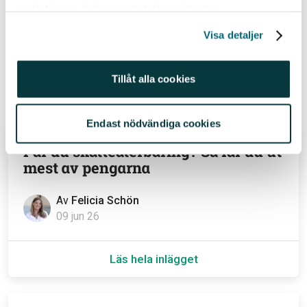
samlat in när du har använt deras tjänster.
Relaterade ämnen
Visa detaljer
Listor (195)
USA (55)
Tillåt alla cookies
Relaterade inlägg
Endast nödvändiga cookies
Får du skatteåterbäring? Så får du ut
mest av pengarna
Av
Felicia Schön
09 jun 26
Läs hela inlägget