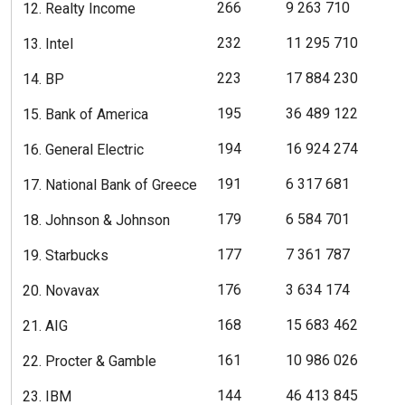
266
9 263 710
12. Realty Income
232
11 295 710
13. Intel
223
17 884 230
14. BP
195
36 489 122
15. Bank of America
194
16 924 274
16. General Electric
191
6 317 681
17. National Bank of Greece
179
6 584 701
18. Johnson & Johnson
177
7 361 787
19. Starbucks
176
3 634 174
20. Novavax
168
15 683 462
21. AIG
161
10 986 026
22. Procter & Gamble
144
46 413 845
23. IBM