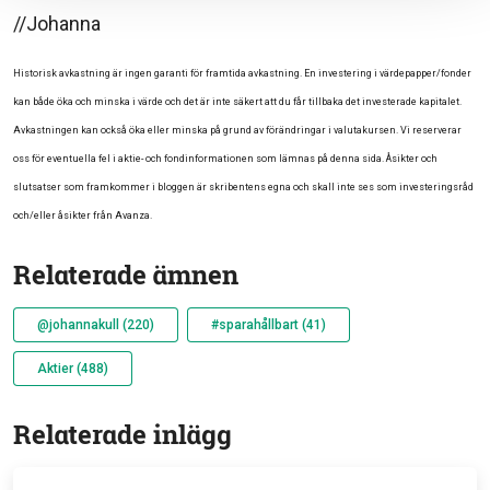
//Johanna
Historisk avkastning är ingen garanti för framtida avkastning. En investering i värdepapper/fonder
kan både öka och minska i värde och det är inte säkert att du får tillbaka det investerade kapitalet.
Avkastningen kan också öka eller minska på grund av förändringar i valutakursen. Vi reserverar
oss för eventuella fel i aktie- och fondinformationen som lämnas på denna sida. Åsikter och
slutsatser som framkommer i bloggen är skribentens egna och skall inte ses som investeringsråd
och/eller åsikter från Avanza.
Relaterade ämnen
@johannakull (220)
#sparahållbart (41)
Aktier (488)
Relaterade inlägg