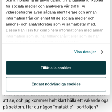
och annonserna till användarna, tillhandahålla funktioner
utvecklar och säljer växtproteiner som bland annat
för sociala medier och analysera vår trafik. Vi
sojaprotein som används i mejeriprodukter. Övriga
vidarebefordrar även sådana identifierare och annan
tjänster och produkter innefattar reningstekniker för
information från din enhet till de sociala medier och
proteinerna samt PH-neutrala drycker.
annons- och analysföretag som vi samarbetar med.
Dessa kan i sin tur kombinera informationen med annan
Kellogg
– De flesta av oss associerar Kellogg främst
information som du har tillhandahållit eller som de har
med frukostflingor, men bolaget säljer också 40 000
samlat in när du har använt deras tjänster.
ton växtbaserat kött årligen via sitt dotterbolag
MorningStar Farms. Det gröna ”köttet” används i
Visa detaljer
vegetariska hamburgare, vegetarisk korv samt
kycklingalternativ.
Tillåt alla cookies
För såväl kropp och själ som klimatet, finns det
mängder av fördelar med att äta grönt och trenden
Endast nödvändiga cookies
med plantbaserad kött är helt klart här för att stanna.
Vilka som blir det stora vinnarna på det återstår dock
att se, och jag kommer helt klart hålla ett vakande öga
på sektorn. Har du någon ”mataktie” i portföljen?