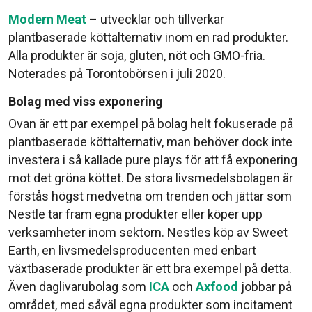
Modern Meat
– utvecklar och tillverkar
plantbaserade köttalternativ inom en rad produkter.
Alla produkter är soja, gluten, nöt och GMO-fria.
Noterades på Torontobörsen i juli 2020.
Bolag med viss exponering
Ovan är ett par exempel på bolag helt fokuserade på
plantbaserade köttalternativ, man behöver dock inte
investera i så kallade pure plays för att få exponering
mot det gröna köttet. De stora livsmedelsbolagen är
förstås högst medvetna om trenden och jättar som
Nestle tar fram egna produkter eller köper upp
verksamheter inom sektorn. Nestles köp av Sweet
Earth, en livsmedelsproducenten med enbart
växtbaserade produkter är ett bra exempel på detta.
Även daglivarubolag som
ICA
och
Axfood
jobbar på
området, med såväl egna produkter som incitament