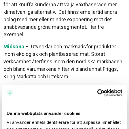
för att knuffa kunderna att välja växtbaserade mer
klimatvänliga alternativ. Det finns emellertid andra
bolag med mer eller mindre exponering mot det
snabbväxande gröna matsegmentet. Här tre
exempel:
Midsona
– Utvecklar och marknadsför produkter
inom ekologisk och plantbaserad mat. Störst
verksamhet återfinns inom den nordiska marknaden
och bland varumärkena hittar vi bland annat Friggs,
Kung Markatta och Urtekram.
AAK
– Producent av vegetabiliska oljor och fetter.
Produkterna används som ersättning för mjölkfett
och kakaosmör, som ingredienser i chokladfyllningar
och konfektyrprodukter, samt inom kosmetika.
Denna webbplats använder cookies
Vi använder enhetsidentifierare för att anpassa innehållet
Burcon NutraScience
– kanadensiskt bolag som