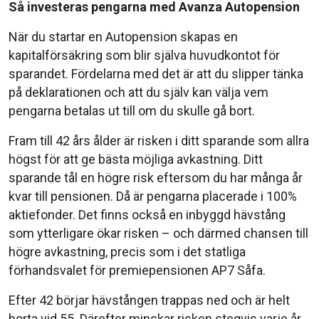
Så investeras pengarna med Avanza Autopension
När du startar en Autopension skapas en
kapitalförsäkring som blir själva huvudkontot för
sparandet. Fördelarna med det är att du slipper tänka
på deklarationen och att du själv kan välja vem
pengarna betalas ut till om du skulle gå bort.
Fram till 42 års ålder är risken i ditt sparande som allra
högst för att ge bästa möjliga avkastning. Ditt
sparande tål en högre risk eftersom du har många år
kvar till pensionen. Då är pengarna placerade i 100%
aktiefonder. Det finns också en inbyggd hävstång
som ytterligare ökar risken – och därmed chansen till
högre avkastning, precis som i det statliga
förhandsvalet för premiepensionen AP7 Såfa.
Efter 42 börjar hävstången trappas ned och är helt
borta vid 55. Därefter minskar risken stegvis varje år,