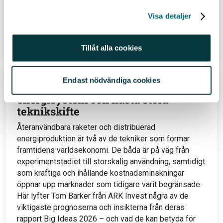
Av
Elin Benjaminsson
19 jul 26
Visa detaljer
Läs hela inlägget
Tillåt alla cookies
Endast nödvändiga cookies
Återanvändbara raketer, nya
energisystem och nästa stora
teknikskifte
Återanvändbara raketer och distribuerad
energiproduktion är två av de tekniker som formar
framtidens världsekonomi. De båda är på väg från
experimentstadiet till storskalig användning, samtidigt
som kraftiga och ihållande kostnadsminskningar
öppnar upp marknader som tidigare varit begränsade.
Här lyfter Tom Barker från ARK Invest några av de
viktigaste prognoserna och insikterna från deras
rapport Big Ideas 2026 – och vad de kan betyda för