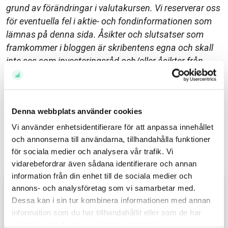
grund av förändringar i valutakursen. Vi reserverar oss
för eventuella fel i aktie- och fondinformationen som
lämnas på denna sida. Åsikter och slutsatser som
framkommer i bloggen är skribentens egna och skall
inte ses som investeringsråd och/eller åsikter från
Avanza.
Relaterade ämnen
Denna webbplats använder cookies
Vi använder enhetsidentifierare för att anpassa innehållet
Avanza (459)
Kom igång (72)
Pension (128)
och annonserna till användarna, tillhandahålla funktioner
för sociala medier och analysera vår trafik. Vi
Relaterade inlägg
vidarebefordrar även sådana identifierare och annan
information från din enhet till de sociala medier och
annons- och analysföretag som vi samarbetar med.
Inför öppning: Rapporterande
Dessa kan i sin tur kombinera informationen med annan
bolagen som köpts – och sålts
information som du har tillhandahållit eller som de har
samlat in när du har använt deras tjänster.