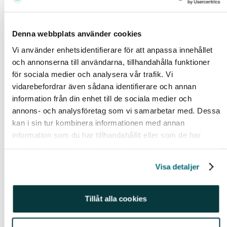
risken att någon av de tydliga vänsteralternativen
Bernie Sanders eller Elisabeth Warren väljs.
Denna webbplats använder cookies
Kandidater som i de flesta bedömares ögon är
alldeles för långt ut på vänsterkanten för att de ska ha
Vi använder enhetsidentifierare för att anpassa innehållet
någon reell chans mot Trump i ett presidentval.
och annonserna till användarna, tillhandahålla funktioner
för sociala medier och analysera vår trafik. Vi
vidarebefordrar även sådana identifierare och annan
information från din enhet till de sociala medier och
annons- och analysföretag som vi samarbetar med. Dessa
kan i sin tur kombinera informationen med annan
information som du har tillhandahållit eller som de har
samlat in när du har använt deras tjänster.
Visa detaljer
Tillåt alla cookies