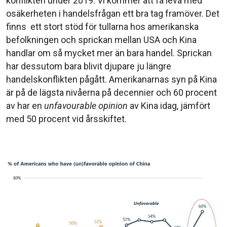
konflikten under 2019. Vi kommer att få leva med
osäkerheten i handelsfrågan ett bra tag framöver. Det
finns ett stort stöd för tullarna hos amerikanska
befolkningen och sprickan mellan USA och Kina
handlar om så mycket mer än bara handel. Sprickan
har dessutom bara blivit djupare ju längre
handelskonflikten pågått. Amerikanarnas syn på Kina
är på de lägsta nivåerna på decennier och 60 procent
av har en
unfavourable opinion
av Kina idag, jämfört
med 50 procent vid årsskiftet.