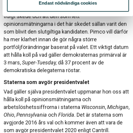
Endast nödvändiga cookies
Libby Cantrill poängterar dock att vi är i ett mycket
tidigt skede och att den som lett
opinionsmätningarna i det här skedet sällan varit den
som blivit den slutgiltiga kandidaten. Pimco vill därför
ha mer klarhet innan de gör några större
portföljförändringar baserat på valet. Ett viktigt datum
att hålla koll på vad gäller demokraternas primärval är
3 mars,
Super-Tuesday,
då 37 procent av de
demokratiska delegaterna röstar.
Staterna som avgör presidentvalet
Vad gäller själva presidentvalet uppmanar hon oss att
hålla koll på opinionsmätningarna och
arbetslöshetssiffrorna i staterna
Wisconsin
,
Michigan
,
Ohio
,
Pennsylvania
och
Florida
. Det är staterna som
avgjorde 2016 års val och kommer även att vara de
som avgör presidentvalet 2020 enligt Cantrill.