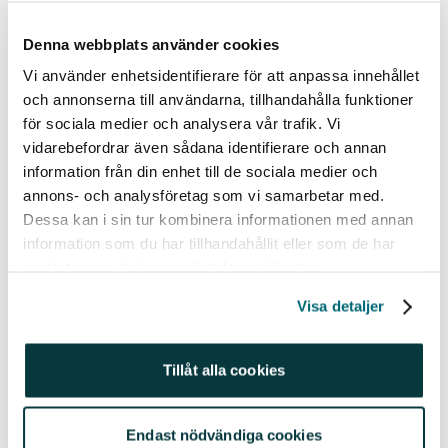
hållbarhetsområdet i högsta grad riskerar att få
återverkningar på bolagens aktiekurs arbetar
Denna webbplats använder cookies
Enter Fonder strukturerat för att integrera dessa
Vi använder enhetsidentifierare för att anpassa innehållet
aspekter i vår bolagsanalys och aktievärdering.
och annonserna till användarna, tillhandahålla funktioner
Vi har integrerat hållbarhetsarbetet i vårt dagliga
för sociala medier och analysera vår trafik. Vi
vidarebefordrar även sådana identifierare och annan
arbete genom att väga in hållbarhetsfaktorer i vår
information från din enhet till de sociala medier och
bolagsanalys. Minst två gånger om året
annons- och analysföretag som vi samarbetar med.
utvärderas alla bolag vi regelbundet följer utifrån
Dessa kan i sin tur kombinera informationen med annan
risker och handlingsberedskap inom miljö,
information som du har tillhandahållit eller som de har
mänskliga rättigheter och bolagsstyrning. I detta
samlat in när du har använt deras tjänster.
arbete tar vi hjälp av välrenommerade GES
Investment Services. Enter Fonder omvandlar
Visa detaljer
omdömen från GES till numeriska värden och
använder parametrarna i vår bolagsanalys. På så
Tillåt alla cookies
sätt kan vi koppla samman hållbarhetsfaktorer
med investeringsbesluten och andelsägarnas
kapital. Välkommen att läsa mer om detta på vår
Endast nödvändiga cookies